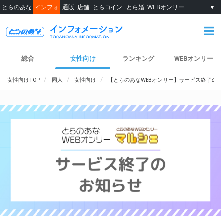
とらのあな
インフォ
通販
店舗
とらコイン
とら婚
WEBオンリー
▼
総合
女性向け
ランキング
WEBオンリー
女性向けTOP
同人
女性向け
【とらのあなWEBオンリー】サービス終了の