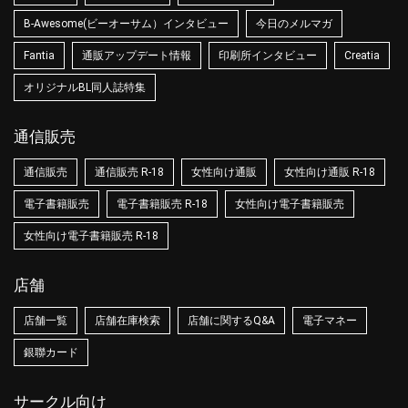
B-Awesome(ビーオーサム）インタビュー
今日のメルマガ
Fantia
通販アップデート情報
印刷所インタビュー
Creatia
オリジナルBL同人誌特集
通信販売
通信販売
通信販売 R-18
女性向け通販
女性向け通販 R-18
電子書籍販売
電子書籍販売 R-18
女性向け電子書籍販売
女性向け電子書籍販売 R-18
店舗
店舗一覧
店舗在庫検索
店舗に関するQ&A
電子マネー
銀聯カード
サークル向け