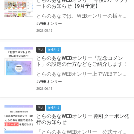
とらのあなWEBオンリー 今後のアップデ
ートのお知らせ【9月予定】
とらのあなでは、WEBオンリーの様々な支援を実施しています。 今回は2021年9月に実装を予定しているアップデート情報についてご紹介いたします。 とらのあなWEBオンリーサイトはこちら
#WEBオンリー
2021.08.13
同人
女性向け
とらのあなWEBオンリー「記念コメン
ト」の設定の仕方などをご紹介します！
とらのあなWEBオンリー上でWEBアンソロジーが作成できる「記念コメント」について、その使い方や作成手順を解説します！ 支援タイプを「サークル参加型」「サークル参加型・マルシェ(イベント会場)機能付き」でお申し込みいただいている主催者様はぜひご活用ください♪ とらのあなWEBオンリーサイトはこちら
#WEBオンリー
2021.06.18
同人
女性向け
とらのあなWEBオンリー 割引クーポン発
行のお知らせ
「とらのあなWEBオンリー」公式サイトでとらのあな通販の「割引クーポン」を配布中！ イベントごとに開催当日限定で使える割引クーポンのシリアルコードを発行します。 とらのあなWEBオンリーのページをチェックして、イベント当日にお得にお買い物を楽しみましょう♪ ※本キャンペーンは予告なく終了する場合がございます。 とらのあなWEBオンリーサイトはこちら