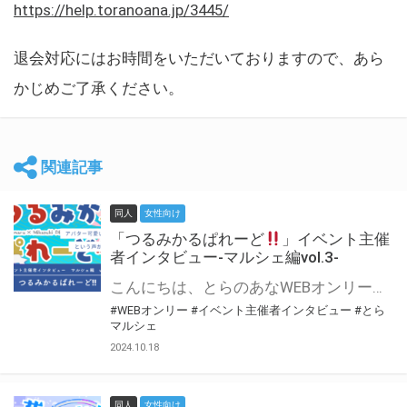
https://help.toranoana.jp/3445/
退会対応にはお時間をいただいておりますので、あら
かじめご了承ください。
関連記事
同人
女性向け
「つるみかるぱれーど
」イベント主催
者インタビュー-マルシェ編vol.3-
こんにちは、とらのあなWEBオンリー運営スタッフです。 新たにお届けする、イベント主催者インタビュー-マルシェ編-は、 とらのあなWEBオンリー「マルシェ」をご利用した主催様に 「マルシェ」を使って開催した感想や心がけをお聞きする企画です。 今回は、WEBオンリー初開催「つるみかるぱれーど
#WEBオンリー
#イベント主催者インタビュー
#とら
マルシェ
2024.10.18
同人
女性向け