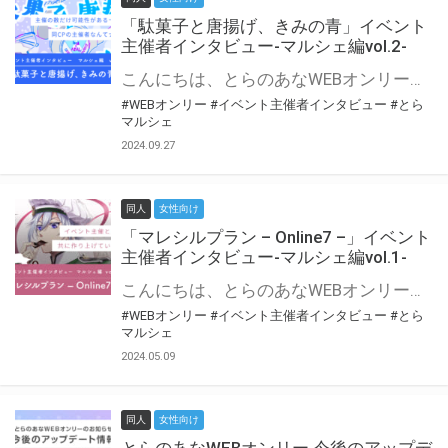
「駄菓子と唐揚げ、きみの青」イベント
主催者インタビュー-マルシェ編vol.2-
こんにちは、とらのあなWEBオンリー運営スタッフです。 新たにお届けする、イベント主催者インタビュー-マルシェ編-は、 とらのあなWEBオンリー「マルシェ」をご利用の主催様に 「マルシェ」を使ってイベントを開催した感想や心がけをお聞きする企画です。 今回は、WEBオンリー初開催「駄菓子と唐揚げ、きみの青」より、 主催のぎこ六屋様にお話を伺いました。 協力：ぎこ六屋様／イベント公式Twitter（@krkgwks） とらのあなWEBオンリー「マルシェ」とは？ WEBオンリーでリアルタイムでコミュニケーションがとれるオンライン会場です。
#WEBオンリー
#イベント主催者インタビュー
#とら
マルシェ
2024.09.27
同人
女性向け
「マレシルプラン – Online7 –」イベント
主催者インタビュー-マルシェ編vol.1-
こんにちは、とらのあなWEBオンリー運営スタッフです。 新たにお届けする、イベント主催者インタビュー-マルシェ編-は、 とらのあなWEBオンリー「マルシェ」をご利用した主催様に 「マルシェ」を使って開催した感想や心がけをお聞きする企画です。 今回は、WEBオンリー開催7回目迎えた「マレシルプラン – Online7 –」より、 主催の玉川うた様にお話を伺いました。 ▼マレシルプランのインタビュー前回記事 「イベント主催者インタビュー vol.6」はこちら 協力：玉川うた様（マレシルプラン実行委員会 代表）／イベント公式Twitter（@mallesil_plan） とらのあなWEBオンリー「マルシェ」とは？ WEBオンリーでリアルタイムでコミュニケーションがとれるオンライン会場です。
#WEBオンリー
#イベント主催者インタビュー
#とら
マルシェ
2024.05.09
同人
女性向け