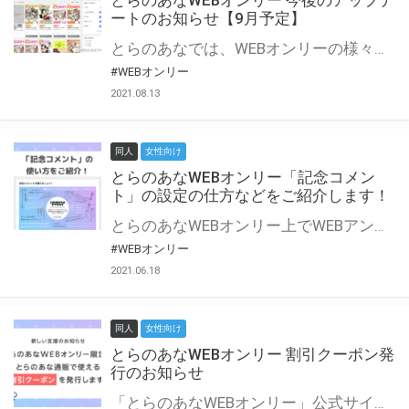
とらのあなWEBオンリー 今後のアップデ
ートのお知らせ【9月予定】
とらのあなでは、WEBオンリーの様々な支援を実施しています。 今回は2021年9月に実装を予定しているアップデート情報についてご紹介いたします。 とらのあなWEBオンリーサイトはこちら
#WEBオンリー
2021.08.13
同人
女性向け
とらのあなWEBオンリー「記念コメン
ト」の設定の仕方などをご紹介します！
とらのあなWEBオンリー上でWEBアンソロジーが作成できる「記念コメント」について、その使い方や作成手順を解説します！ 支援タイプを「サークル参加型」「サークル参加型・マルシェ(イベント会場)機能付き」でお申し込みいただいている主催者様はぜひご活用ください♪ とらのあなWEBオンリーサイトはこちら
#WEBオンリー
2021.06.18
同人
女性向け
とらのあなWEBオンリー 割引クーポン発
行のお知らせ
「とらのあなWEBオンリー」公式サイトでとらのあな通販の「割引クーポン」を配布中！ イベントごとに開催当日限定で使える割引クーポンのシリアルコードを発行します。 とらのあなWEBオンリーのページをチェックして、イベント当日にお得にお買い物を楽しみましょう♪ ※本キャンペーンは予告なく終了する場合がございます。 とらのあなWEBオンリーサイトはこちら