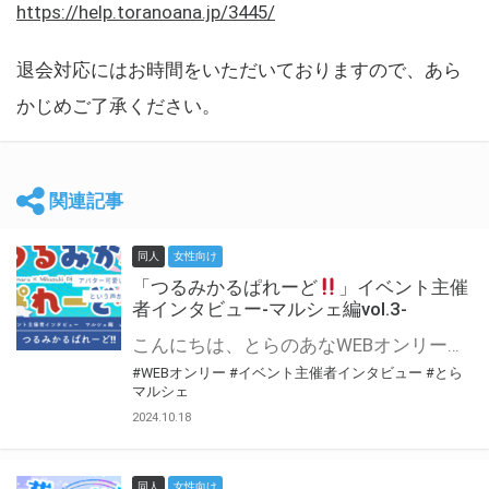
https://help.toranoana.jp/3445/
退会対応にはお時間をいただいておりますので、あら
かじめご了承ください。
関連記事
同人
女性向け
「つるみかるぱれーど
」イベント主催
者インタビュー-マルシェ編vol.3-
こんにちは、とらのあなWEBオンリー運営スタッフです。 新たにお届けする、イベント主催者インタビュー-マルシェ編-は、 とらのあなWEBオンリー「マルシェ」をご利用した主催様に 「マルシェ」を使って開催した感想や心がけをお聞きする企画です。 今回は、WEBオンリー初開催「つるみかるぱれーど
#WEBオンリー
#イベント主催者インタビュー
#とら
マルシェ
2024.10.18
同人
女性向け