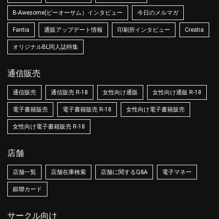
B-Awesome(ビーオーサム）インタビュー
今日のメルマガ
Fantia
通販アップデート情報
印刷所インタビュー
Creatia
オリジナルBL同人誌特集
通信販売
通信販売
通信販売 R-18
女性向け通販
女性向け通販 R-18
電子書籍販売
電子書籍販売 R-18
女性向け電子書籍販売
女性向け電子書籍販売 R-18
店舗
店舗一覧
店舗在庫検索
店舗に関するQ&A
電子マネー
銀聯カード
サークル向け