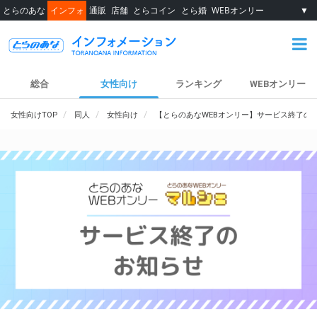
とらのあな
インフォ
通販
店舗
とらコイン
とら婚
WEBオンリー
▼
総合
女性向け
ランキング
WEBオンリー
女性向けTOP
同人
女性向け
【とらのあなWEBオンリー】サービス終了の