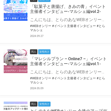
「駄菓子と唐揚げ、きみの青」イベント
主催者インタビュー-マルシェ編vol.2-
こんにちは、とらのあなWEBオンリー運営スタッフです。 新たにお届けする、イベント主催者インタビュー-マルシェ編-は、 とらのあなWEBオンリー「マルシェ」をご利用の主催様に 「マルシェ」を使ってイベントを開催した感想や心がけをお聞きする企画です。 今回は、WEBオンリー初開催「駄菓子と唐揚げ、きみの青」より、 主催のぎこ六屋様にお話を伺いました。 協力：ぎこ六屋様／イベント公式Twitter（@krkgwks） とらのあなWEBオンリー「マルシェ」とは？ WEBオンリーでリアルタイムでコミュニケーションがとれるオンライン会場です。
#WEBオンリー
#イベント主催者インタビュー
#とら
マルシェ
2024.09.27
同人
女性向け
「マレシルプラン – Online7 –」イベント
主催者インタビュー-マルシェ編vol.1-
こんにちは、とらのあなWEBオンリー運営スタッフです。 新たにお届けする、イベント主催者インタビュー-マルシェ編-は、 とらのあなWEBオンリー「マルシェ」をご利用した主催様に 「マルシェ」を使って開催した感想や心がけをお聞きする企画です。 今回は、WEBオンリー開催7回目迎えた「マレシルプラン – Online7 –」より、 主催の玉川うた様にお話を伺いました。 ▼マレシルプランのインタビュー前回記事 「イベント主催者インタビュー vol.6」はこちら 協力：玉川うた様（マレシルプラン実行委員会 代表）／イベント公式Twitter（@mallesil_plan） とらのあなWEBオンリー「マルシェ」とは？ WEBオンリーでリアルタイムでコミュニケーションがとれるオンライン会場です。
#WEBオンリー
#イベント主催者インタビュー
#とら
マルシェ
2024.05.09
同人
女性向け