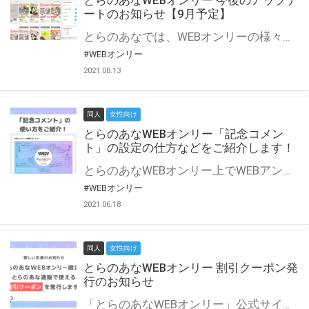
とらのあなWEBオンリー 今後のアップデ
ートのお知らせ【9月予定】
とらのあなでは、WEBオンリーの様々な支援を実施しています。 今回は2021年9月に実装を予定しているアップデート情報についてご紹介いたします。 とらのあなWEBオンリーサイトはこちら
#WEBオンリー
2021.08.13
同人
女性向け
とらのあなWEBオンリー「記念コメン
ト」の設定の仕方などをご紹介します！
とらのあなWEBオンリー上でWEBアンソロジーが作成できる「記念コメント」について、その使い方や作成手順を解説します！ 支援タイプを「サークル参加型」「サークル参加型・マルシェ(イベント会場)機能付き」でお申し込みいただいている主催者様はぜひご活用ください♪ とらのあなWEBオンリーサイトはこちら
#WEBオンリー
2021.06.18
同人
女性向け
とらのあなWEBオンリー 割引クーポン発
行のお知らせ
「とらのあなWEBオンリー」公式サイトでとらのあな通販の「割引クーポン」を配布中！ イベントごとに開催当日限定で使える割引クーポンのシリアルコードを発行します。 とらのあなWEBオンリーのページをチェックして、イベント当日にお得にお買い物を楽しみましょう♪ ※本キャンペーンは予告なく終了する場合がございます。 とらのあなWEBオンリーサイトはこちら