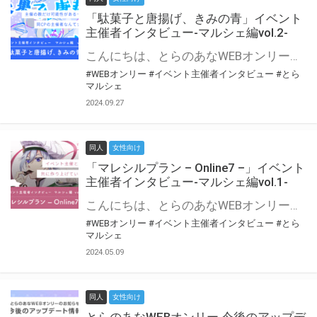
「駄菓子と唐揚げ、きみの青」イベント
主催者インタビュー-マルシェ編vol.2-
こんにちは、とらのあなWEBオンリー運営スタッフです。 新たにお届けする、イベント主催者インタビュー-マルシェ編-は、 とらのあなWEBオンリー「マルシェ」をご利用の主催様に 「マルシェ」を使ってイベントを開催した感想や心がけをお聞きする企画です。 今回は、WEBオンリー初開催「駄菓子と唐揚げ、きみの青」より、 主催のぎこ六屋様にお話を伺いました。 協力：ぎこ六屋様／イベント公式Twitter（@krkgwks） とらのあなWEBオンリー「マルシェ」とは？ WEBオンリーでリアルタイムでコミュニケーションがとれるオンライン会場です。
#WEBオンリー
#イベント主催者インタビュー
#とら
マルシェ
2024.09.27
同人
女性向け
「マレシルプラン – Online7 –」イベント
主催者インタビュー-マルシェ編vol.1-
こんにちは、とらのあなWEBオンリー運営スタッフです。 新たにお届けする、イベント主催者インタビュー-マルシェ編-は、 とらのあなWEBオンリー「マルシェ」をご利用した主催様に 「マルシェ」を使って開催した感想や心がけをお聞きする企画です。 今回は、WEBオンリー開催7回目迎えた「マレシルプラン – Online7 –」より、 主催の玉川うた様にお話を伺いました。 ▼マレシルプランのインタビュー前回記事 「イベント主催者インタビュー vol.6」はこちら 協力：玉川うた様（マレシルプラン実行委員会 代表）／イベント公式Twitter（@mallesil_plan） とらのあなWEBオンリー「マルシェ」とは？ WEBオンリーでリアルタイムでコミュニケーションがとれるオンライン会場です。
#WEBオンリー
#イベント主催者インタビュー
#とら
マルシェ
2024.05.09
同人
女性向け