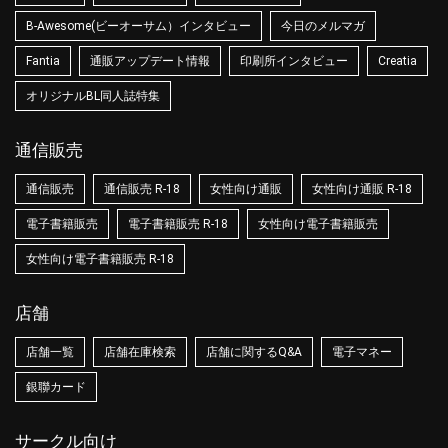
B-Awesome(ビーオーサム）インタビュー
今日のメルマガ
Fantia
通販アップデート情報
印刷所インタビュー
Creatia
オリジナルBL同人誌特集
通信販売
通信販売
通信販売 R-18
女性向け通販
女性向け通販 R-18
電子書籍販売
電子書籍販売 R-18
女性向け電子書籍販売
女性向け電子書籍販売 R-18
店舗
店舗一覧
店舗在庫検索
店舗に関するQ&A
電子マネー
銀聯カード
サークル向け