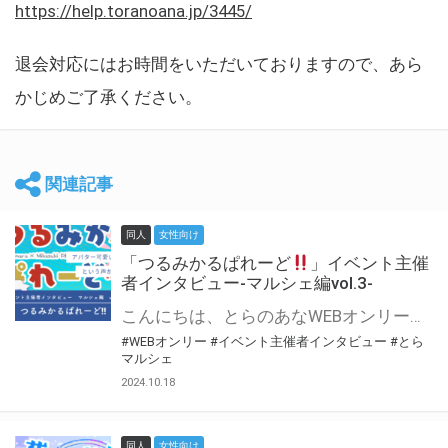
https://help.toranoana.jp/3445/
退会対応にはお時間をいただいておりますので、あら
かじめご了承ください。
関連記事
同人
女性向け
「つるみかるぱれーど
」イベント主催
者インタビュー-マルシェ編vol.3-
こんにちは、とらのあなWEBオンリー運営スタッフです。 新たにお届けする、イベント主催者インタビュー-マルシェ編-は、 とらのあなWEBオンリー「マルシェ」をご利用した主催様に 「マルシェ」を使って開催した感想や心がけをお聞きする企画です。 今回は、WEBオンリー初開催「つるみかるぱれーど
#WEBオンリー
#イベント主催者インタビュー
#とら
マルシェ
2024.10.18
同人
女性向け