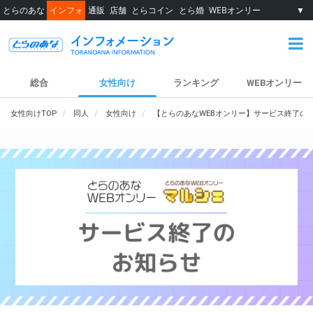
とらのあな
インフォ
通販
店舗
とらコイン
とら婚
WEBオンリー
▼
総合
女性向け
ランキング
WEBオンリー
女性向けTOP
同人
女性向け
【とらのあなWEBオンリー】サービス終了の