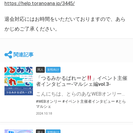
https://help.toranoana.jp/3445/
退会対応にはお時間をいただいておりますので、あら
かじめご了承ください。
関連記事
同人
女性向け
「つるみかるぱれーど
」イベント主催
者インタビュー-マルシェ編vol.3-
こんにちは、とらのあなWEBオンリー運営スタッフです。 新たにお届けする、イベント主催者インタビュー-マルシェ編-は、 とらのあなWEBオンリー「マルシェ」をご利用した主催様に 「マルシェ」を使って開催した感想や心がけをお聞きする企画です。 今回は、WEBオンリー初開催「つるみかるぱれーど
#WEBオンリー
#イベント主催者インタビュー
#とら
マルシェ
2024.10.18
同人
女性向け