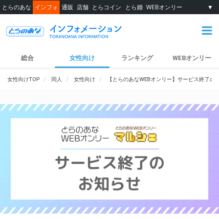
とらのあな
インフォ
通販
店舗
とらコイン
とら婚
WEBオンリー
▼
総合
女性向け
ランキング
WEBオンリー
女性向けTOP
同人
女性向け
【とらのあなWEBオンリー】サービス終了の