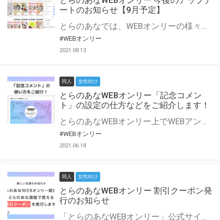
とらのあなWEBオンリー 今後のアップデ
ートのお知らせ【9月予定】
とらのあなでは、WEBオンリーの様々な支援を実施しています。 今回は2021年9月に実装を予定しているアップデート情報についてご紹介いたします。 とらのあなWEBオンリーサイトはこちら
#WEBオンリー
2021.08.13
同人
女性向け
とらのあなWEBオンリー「記念コメン
ト」の設定の仕方などをご紹介します！
とらのあなWEBオンリー上でWEBアンソロジーが作成できる「記念コメント」について、その使い方や作成手順を解説します！ 支援タイプを「サークル参加型」「サークル参加型・マルシェ(イベント会場)機能付き」でお申し込みいただいている主催者様はぜひご活用ください♪ とらのあなWEBオンリーサイトはこちら
#WEBオンリー
2021.06.18
同人
女性向け
とらのあなWEBオンリー 割引クーポン発
行のお知らせ
「とらのあなWEBオンリー」公式サイトでとらのあな通販の「割引クーポン」を配布中！ イベントごとに開催当日限定で使える割引クーポンのシリアルコードを発行します。 とらのあなWEBオンリーのページをチェックして、イベント当日にお得にお買い物を楽しみましょう♪ ※本キャンペーンは予告なく終了する場合がございます。 とらのあなWEBオンリーサイトはこちら