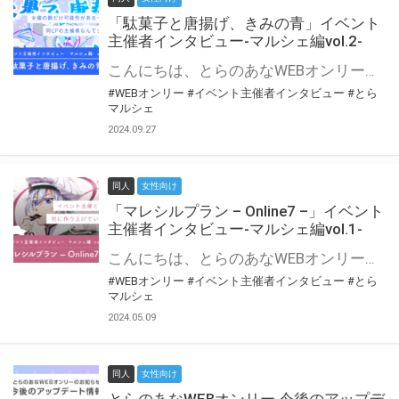
「駄菓子と唐揚げ、きみの青」イベント
主催者インタビュー-マルシェ編vol.2-
こんにちは、とらのあなWEBオンリー運営スタッフです。 新たにお届けする、イベント主催者インタビュー-マルシェ編-は、 とらのあなWEBオンリー「マルシェ」をご利用の主催様に 「マルシェ」を使ってイベントを開催した感想や心がけをお聞きする企画です。 今回は、WEBオンリー初開催「駄菓子と唐揚げ、きみの青」より、 主催のぎこ六屋様にお話を伺いました。 協力：ぎこ六屋様／イベント公式Twitter（@krkgwks） とらのあなWEBオンリー「マルシェ」とは？ WEBオンリーでリアルタイムでコミュニケーションがとれるオンライン会場です。
#WEBオンリー
#イベント主催者インタビュー
#とら
マルシェ
2024.09.27
同人
女性向け
「マレシルプラン – Online7 –」イベント
主催者インタビュー-マルシェ編vol.1-
こんにちは、とらのあなWEBオンリー運営スタッフです。 新たにお届けする、イベント主催者インタビュー-マルシェ編-は、 とらのあなWEBオンリー「マルシェ」をご利用した主催様に 「マルシェ」を使って開催した感想や心がけをお聞きする企画です。 今回は、WEBオンリー開催7回目迎えた「マレシルプラン – Online7 –」より、 主催の玉川うた様にお話を伺いました。 ▼マレシルプランのインタビュー前回記事 「イベント主催者インタビュー vol.6」はこちら 協力：玉川うた様（マレシルプラン実行委員会 代表）／イベント公式Twitter（@mallesil_plan） とらのあなWEBオンリー「マルシェ」とは？ WEBオンリーでリアルタイムでコミュニケーションがとれるオンライン会場です。
#WEBオンリー
#イベント主催者インタビュー
#とら
マルシェ
2024.05.09
同人
女性向け