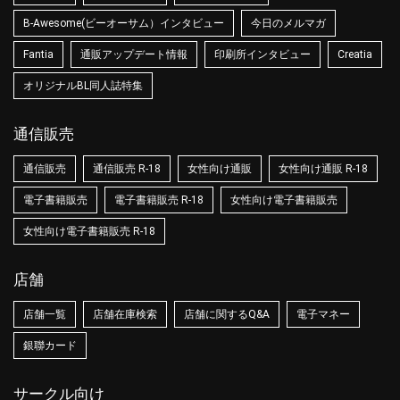
B-Awesome(ビーオーサム）インタビュー
今日のメルマガ
Fantia
通販アップデート情報
印刷所インタビュー
Creatia
オリジナルBL同人誌特集
通信販売
通信販売
通信販売 R-18
女性向け通販
女性向け通販 R-18
電子書籍販売
電子書籍販売 R-18
女性向け電子書籍販売
女性向け電子書籍販売 R-18
店舗
店舗一覧
店舗在庫検索
店舗に関するQ&A
電子マネー
銀聯カード
サークル向け