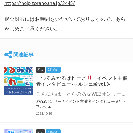
https://help.toranoana.jp/3445/
退会対応にはお時間をいただいておりますので、あら
かじめご了承ください。
関連記事
同人
女性向け
「つるみかるぱれーど
」イベント主催
者インタビュー-マルシェ編vol.3-
こんにちは、とらのあなWEBオンリー運営スタッフです。 新たにお届けする、イベント主催者インタビュー-マルシェ編-は、 とらのあなWEBオンリー「マルシェ」をご利用した主催様に 「マルシェ」を使って開催した感想や心がけをお聞きする企画です。 今回は、WEBオンリー初開催「つるみかるぱれーど
#WEBオンリー
#イベント主催者インタビュー
#とら
マルシェ
2024.10.18
同人
女性向け