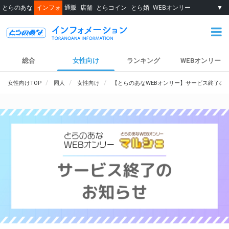
とらのあな
インフォ
通販
店舗
とらコイン
とら婚
WEBオンリー
▼
総合
女性向け
ランキング
WEBオンリー
女性向けTOP
同人
女性向け
【とらのあなWEBオンリー】サービス終了の