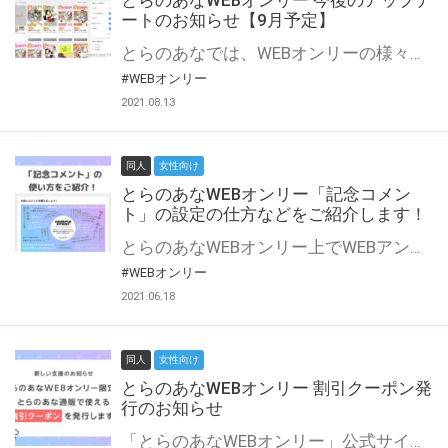
とらのあなWEBオンリー 今後のアップデ
ートのお知らせ【9月予定】
とらのあなでは、WEBオンリーの様々な支援を実施しています。 今回は2021年9月に実装を予定しているアップデート情報についてご紹介いたします。 とらのあなWEBオンリーサイトはこちら
#WEBオンリー
2021.08.13
同人
女性向け
とらのあなWEBオンリー「記念コメン
ト」の設定の仕方などをご紹介します！
とらのあなWEBオンリー上でWEBアンソロジーが作成できる「記念コメント」について、その使い方や作成手順を解説します！ 支援タイプを「サークル参加型」「サークル参加型・マルシェ(イベント会場)機能付き」でお申し込みいただいている主催者様はぜひご活用ください♪ とらのあなWEBオンリーサイトはこちら
#WEBオンリー
2021.06.18
同人
女性向け
とらのあなWEBオンリー 割引クーポン発
行のお知らせ
「とらのあなWEBオンリー」公式サイトでとらのあな通販の「割引クーポン」を配布中！ イベントごとに開催当日限定で使える割引クーポンのシリアルコードを発行します。 とらのあなWEBオンリーのページをチェックして、イベント当日にお得にお買い物を楽しみましょう♪ ※本キャンペーンは予告なく終了する場合がございます。 とらのあなWEBオンリーサイトはこちら