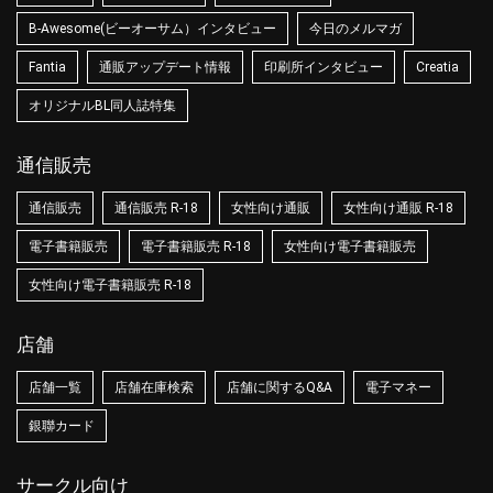
B-Awesome(ビーオーサム）インタビュー
今日のメルマガ
Fantia
通販アップデート情報
印刷所インタビュー
Creatia
オリジナルBL同人誌特集
通信販売
通信販売
通信販売 R-18
女性向け通販
女性向け通販 R-18
電子書籍販売
電子書籍販売 R-18
女性向け電子書籍販売
女性向け電子書籍販売 R-18
店舗
店舗一覧
店舗在庫検索
店舗に関するQ&A
電子マネー
銀聯カード
サークル向け