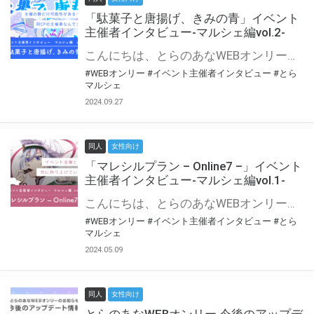
「駄菓子と唐揚げ、きみの青」イベント
主催者インタビュー-マルシェ編vol.2-
こんにちは、とらのあなWEBオンリー運営スタッフです。 新たにお届けする、イベント主催者インタビュー-マルシェ編-は、 とらのあなWEBオンリー「マルシェ」をご利用の主催様に 「マルシェ」を使ってイベントを開催した感想や心がけをお聞きする企画です。 今回は、WEBオンリー初開催「駄菓子と唐揚げ、きみの青」より、 主催のぎこ六屋様にお話を伺いました。 協力：ぎこ六屋様／イベント公式Twitter（@krkgwks） とらのあなWEBオンリー「マルシェ」とは？ WEBオンリーでリアルタイムでコミュニケーションがとれるオンライン会場です。
#WEBオンリー
#イベント主催者インタビュー
#とら
マルシェ
2024.09.27
同人
女性向け
「マレシルプラン – Online7 –」イベント
主催者インタビュー-マルシェ編vol.1-
こんにちは、とらのあなWEBオンリー運営スタッフです。 新たにお届けする、イベント主催者インタビュー-マルシェ編-は、 とらのあなWEBオンリー「マルシェ」をご利用した主催様に 「マルシェ」を使って開催した感想や心がけをお聞きする企画です。 今回は、WEBオンリー開催7回目迎えた「マレシルプラン – Online7 –」より、 主催の玉川うた様にお話を伺いました。 ▼マレシルプランのインタビュー前回記事 「イベント主催者インタビュー vol.6」はこちら 協力：玉川うた様（マレシルプラン実行委員会 代表）／イベント公式Twitter（@mallesil_plan） とらのあなWEBオンリー「マルシェ」とは？ WEBオンリーでリアルタイムでコミュニケーションがとれるオンライン会場です。
#WEBオンリー
#イベント主催者インタビュー
#とら
マルシェ
2024.05.09
同人
女性向け