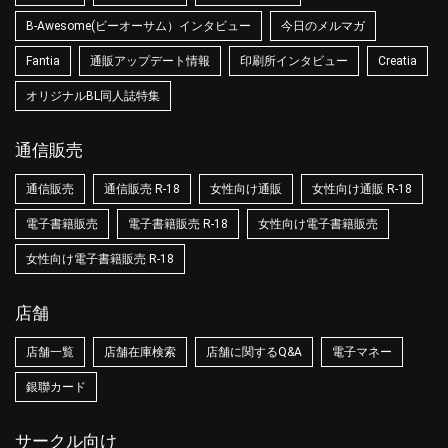
B-Awesome(ビーオーサム）インタビュー
今日のメルマガ
Fantia
通販アップデート情報
印刷所インタビュー
Creatia
オリジナルBL同人誌特集
通信販売
通信販売
通信販売 R-18
女性向け通販
女性向け通販 R-18
電子書籍販売
電子書籍販売 R-18
女性向け電子書籍販売
女性向け電子書籍販売 R-18
店舗
店舗一覧
店舗在庫検索
店舗に関するQ&A
電子マネー
銀聯カード
サークル向け