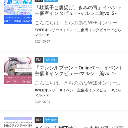
「駄菓子と唐揚げ、きみの青」イベント
主催者インタビュー-マルシェ編vol.2-
こんにちは、とらのあなWEBオンリー運営スタッフです。 新たにお届けする、イベント主催者インタビュー-マルシェ編-は、 とらのあなWEBオンリー「マルシェ」をご利用の主催様に 「マルシェ」を使ってイベントを開催した感想や心がけをお聞きする企画です。 今回は、WEBオンリー初開催「駄菓子と唐揚げ、きみの青」より、 主催のぎこ六屋様にお話を伺いました。 協力：ぎこ六屋様／イベント公式Twitter（@krkgwks） とらのあなWEBオンリー「マルシェ」とは？ WEBオンリーでリアルタイムでコミュニケーションがとれるオンライン会場です。
#WEBオンリー
#イベント主催者インタビュー
#とら
マルシェ
2024.09.27
同人
女性向け
「マレシルプラン – Online7 –」イベント
主催者インタビュー-マルシェ編vol.1-
こんにちは、とらのあなWEBオンリー運営スタッフです。 新たにお届けする、イベント主催者インタビュー-マルシェ編-は、 とらのあなWEBオンリー「マルシェ」をご利用した主催様に 「マルシェ」を使って開催した感想や心がけをお聞きする企画です。 今回は、WEBオンリー開催7回目迎えた「マレシルプラン – Online7 –」より、 主催の玉川うた様にお話を伺いました。 ▼マレシルプランのインタビュー前回記事 「イベント主催者インタビュー vol.6」はこちら 協力：玉川うた様（マレシルプラン実行委員会 代表）／イベント公式Twitter（@mallesil_plan） とらのあなWEBオンリー「マルシェ」とは？ WEBオンリーでリアルタイムでコミュニケーションがとれるオンライン会場です。
#WEBオンリー
#イベント主催者インタビュー
#とら
マルシェ
2024.05.09
同人
女性向け