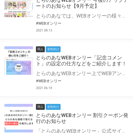
とらのあなWEBオンリー 今後のアップデ
ートのお知らせ【9月予定】
とらのあなでは、WEBオンリーの様々な支援を実施しています。 今回は2021年9月に実装を予定しているアップデート情報についてご紹介いたします。 とらのあなWEBオンリーサイトはこちら
#WEBオンリー
2021.08.13
同人
女性向け
とらのあなWEBオンリー「記念コメン
ト」の設定の仕方などをご紹介します！
とらのあなWEBオンリー上でWEBアンソロジーが作成できる「記念コメント」について、その使い方や作成手順を解説します！ 支援タイプを「サークル参加型」「サークル参加型・マルシェ(イベント会場)機能付き」でお申し込みいただいている主催者様はぜひご活用ください♪ とらのあなWEBオンリーサイトはこちら
#WEBオンリー
2021.06.18
同人
女性向け
とらのあなWEBオンリー 割引クーポン発
行のお知らせ
「とらのあなWEBオンリー」公式サイトでとらのあな通販の「割引クーポン」を配布中！ イベントごとに開催当日限定で使える割引クーポンのシリアルコードを発行します。 とらのあなWEBオンリーのページをチェックして、イベント当日にお得にお買い物を楽しみましょう♪ ※本キャンペーンは予告なく終了する場合がございます。 とらのあなWEBオンリーサイトはこちら