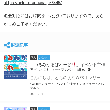
https://help.toranoana.jp/3445/
退会対応にはお時間をいただいておりますので、あら
かじめご了承ください。
関連記事
同人
女性向け
「つるみかるぱれーど
」イベント主催
者インタビュー-マルシェ編vol.3-
こんにちは、とらのあなWEBオンリー運営スタッフです。 新たにお届けする、イベント主催者インタビュー-マルシェ編-は、 とらのあなWEBオンリー「マルシェ」をご利用した主催様に 「マルシェ」を使って開催した感想や心がけをお聞きする企画です。 今回は、WEBオンリー初開催「つるみかるぱれーど
#WEBオンリー
#イベント主催者インタビュー
#とら
マルシェ
2024.10.18
同人
女性向け