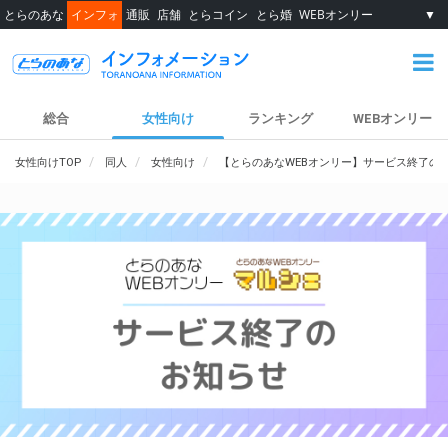
とらのあな
インフォ
通販
店舗
とらコイン
とら婚
WEBオンリー
▼
総合
女性向け
ランキング
WEBオンリー
女性向けTOP
同人
女性向け
【とらのあなWEBオンリー】サービス終了の