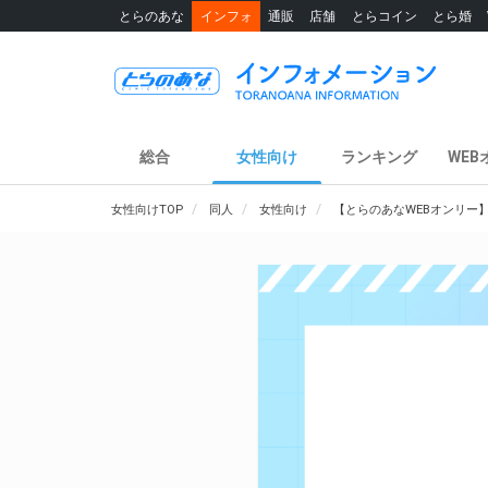
とらのあな
インフォ
通販
店舗
とらコイン
とら婚
総合
女性向け
ランキング
WEB
女性向けTOP
同人
女性向け
【とらのあなWEBオンリー