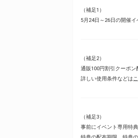
（補足1）
5月24日～26日の開
（補足2）
通販100円割引クーポン
詳しい使用条件などは
（補足3）
事前にイベント専用特
特典の配布期限、特典