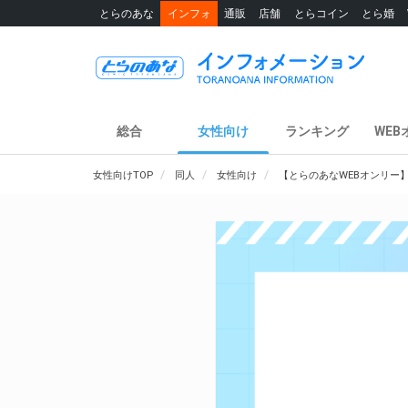
とらのあな
インフォ
通販
店舗
とらコイン
とら婚
総合
女性向け
ランキング
WEB
女性向けTOP
同人
女性向け
【とらのあなWEBオンリー