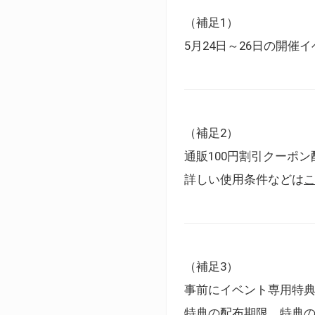
（補足1）
5月24日～26日の開
（補足2）
通販100円割引クーポン
詳しい使用条件などは
（補足3）
事前にイベント専用特
特典の配布期限、特典