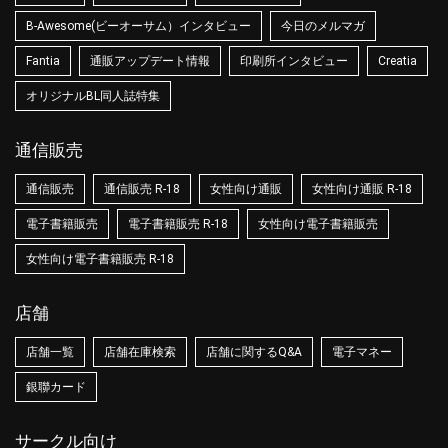
B-Awesome(ビーオーサム）インタビュー
今日のメルマガ
Fantia
通販アップデート情報
印刷所インタビュー
Creatia
オリジナルBL同人誌特集
通信販売
通信販売
通信販売 R-18
女性向け通販
女性向け通販 R-18
電子書籍販売
電子書籍販売 R-18
女性向け電子書籍販売
女性向け電子書籍販売 R-18
店舗
店舗一覧
店舗在庫検索
店舗に関するQ&A
電子マネー
銀聯カード
サークル向け