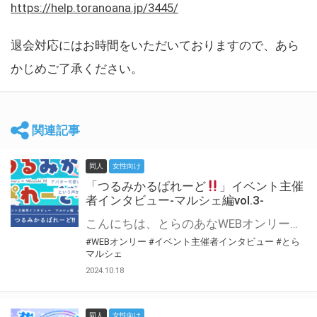
https://help.toranoana.jp/3445/
退会対応にはお時間をいただいておりますので、あら
かじめご了承ください。
関連記事
同人
女性向け
「つるみかるぱれーど
」イベント主催
者インタビュー-マルシェ編vol.3-
こんにちは、とらのあなWEBオンリー運営スタッフです。 新たにお届けする、イベント主催者インタビュー-マルシェ編-は、 とらのあなWEBオンリー「マルシェ」をご利用した主催様に 「マルシェ」を使って開催した感想や心がけをお聞きする企画です。 今回は、WEBオンリー初開催「つるみかるぱれーど
#WEBオンリー
#イベント主催者インタビュー
#とら
マルシェ
2024.10.18
同人
女性向け