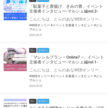
「駄菓子と唐揚げ、きみの青」イベント
主催者インタビュー-マルシェ編vol.2-
こんにちは、とらのあなWEBオンリー運営スタッフです。 新たにお届けする、イベント主催者インタビュー-マルシェ編-は、 とらのあなWEBオンリー「マルシェ」をご利用の主催様に 「マルシェ」を使ってイベントを開催した感想や心がけをお聞きする企画です。 今回は、WEBオンリー初開催「駄菓子と唐揚げ、きみの青」より、 主催のぎこ六屋様にお話を伺いました。 協力：ぎこ六屋様／イベント公式Twitter（@krkgwks） とらのあなWEBオンリー「マルシェ」とは？ WEBオンリーでリアルタイムでコミュニケーションがとれるオンライン会場です。
#WEBオンリー
#イベント主催者インタビュー
#とら
マルシェ
2024.09.27
同人
女性向け
「マレシルプラン – Online7 –」イベント
主催者インタビュー-マルシェ編vol.1-
こんにちは、とらのあなWEBオンリー運営スタッフです。 新たにお届けする、イベント主催者インタビュー-マルシェ編-は、 とらのあなWEBオンリー「マルシェ」をご利用した主催様に 「マルシェ」を使って開催した感想や心がけをお聞きする企画です。 今回は、WEBオンリー開催7回目迎えた「マレシルプラン – Online7 –」より、 主催の玉川うた様にお話を伺いました。 ▼マレシルプランのインタビュー前回記事 「イベント主催者インタビュー vol.6」はこちら 協力：玉川うた様（マレシルプラン実行委員会 代表）／イベント公式Twitter（@mallesil_plan） とらのあなWEBオンリー「マルシェ」とは？ WEBオンリーでリアルタイムでコミュニケーションがとれるオンライン会場です。
#WEBオンリー
#イベント主催者インタビュー
#とら
マルシェ
2024.05.09
同人
女性向け