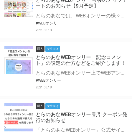
とらのあなWEBオンリー 今後のアップデ
ートのお知らせ【9月予定】
とらのあなでは、WEBオンリーの様々な支援を実施しています。 今回は2021年9月に実装を予定しているアップデート情報についてご紹介いたします。 とらのあなWEBオンリーサイトはこちら
#WEBオンリー
2021.08.13
同人
女性向け
とらのあなWEBオンリー「記念コメン
ト」の設定の仕方などをご紹介します！
とらのあなWEBオンリー上でWEBアンソロジーが作成できる「記念コメント」について、その使い方や作成手順を解説します！ 支援タイプを「サークル参加型」「サークル参加型・マルシェ(イベント会場)機能付き」でお申し込みいただいている主催者様はぜひご活用ください♪ とらのあなWEBオンリーサイトはこちら
#WEBオンリー
2021.06.18
同人
女性向け
とらのあなWEBオンリー 割引クーポン発
行のお知らせ
「とらのあなWEBオンリー」公式サイトでとらのあな通販の「割引クーポン」を配布中！ イベントごとに開催当日限定で使える割引クーポンのシリアルコードを発行します。 とらのあなWEBオンリーのページをチェックして、イベント当日にお得にお買い物を楽しみましょう♪ ※本キャンペーンは予告なく終了する場合がございます。 とらのあなWEBオンリーサイトはこちら