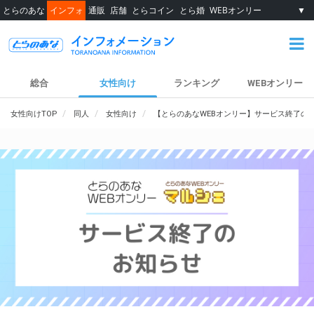
とらのあな
インフォ
通販
店舗
とらコイン
とら婚
WEBオンリー
▼
総合
女性向け
ランキング
WEBオンリー
女性向けTOP
同人
女性向け
【とらのあなWEBオンリー】サービス終了の