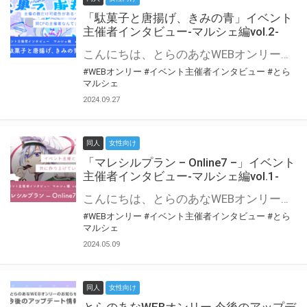
「駄菓子と唐揚げ、きみの青」イベント
主催者インタビュー-マルシェ編vol.2-
こんにちは、とらのあなWEBオンリー運営スタッフです。 新たにお届けする、イベント主催者インタビュー-マルシェ編-は、 とらのあなWEBオンリー「マルシェ」をご利用の主催様に 「マルシェ」を使ってイベントを開催した感想や心がけをお聞きする企画です。 今回は、WEBオンリー初開催「駄菓子と唐揚げ、きみの青」より、 主催のぎこ六屋様にお話を伺いました。 協力：ぎこ六屋様／イベント公式Twitter（@krkgwks） とらのあなWEBオンリー「マルシェ」とは？ WEBオンリーでリアルタイムでコミュニケーションがとれるオンライン会場です。
#WEBオンリー
#イベント主催者インタビュー
#とら
マルシェ
2024.09.27
同人
女性向け
「マレシルプラン – Online7 –」イベント
主催者インタビュー-マルシェ編vol.1-
こんにちは、とらのあなWEBオンリー運営スタッフです。 新たにお届けする、イベント主催者インタビュー-マルシェ編-は、 とらのあなWEBオンリー「マルシェ」をご利用した主催様に 「マルシェ」を使って開催した感想や心がけをお聞きする企画です。 今回は、WEBオンリー開催7回目迎えた「マレシルプラン – Online7 –」より、 主催の玉川うた様にお話を伺いました。 ▼マレシルプランのインタビュー前回記事 「イベント主催者インタビュー vol.6」はこちら 協力：玉川うた様（マレシルプラン実行委員会 代表）／イベント公式Twitter（@mallesil_plan） とらのあなWEBオンリー「マルシェ」とは？ WEBオンリーでリアルタイムでコミュニケーションがとれるオンライン会場です。
#WEBオンリー
#イベント主催者インタビュー
#とら
マルシェ
2024.05.09
同人
女性向け