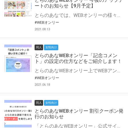
とらのあなWEBオンリー 今後のアップデ
ートのお知らせ【9月予定】
とらのあなでは、WEBオンリーの様々な支援を実施しています。 今回は2021年9月に実装を予定しているアップデート情報についてご紹介いたします。 とらのあなWEBオンリーサイトはこちら
#WEBオンリー
2021.08.13
同人
女性向け
とらのあなWEBオンリー「記念コメン
ト」の設定の仕方などをご紹介します！
とらのあなWEBオンリー上でWEBアンソロジーが作成できる「記念コメント」について、その使い方や作成手順を解説します！ 支援タイプを「サークル参加型」「サークル参加型・マルシェ(イベント会場)機能付き」でお申し込みいただいている主催者様はぜひご活用ください♪ とらのあなWEBオンリーサイトはこちら
#WEBオンリー
2021.06.18
同人
女性向け
とらのあなWEBオンリー 割引クーポン発
行のお知らせ
「とらのあなWEBオンリー」公式サイトでとらのあな通販の「割引クーポン」を配布中！ イベントごとに開催当日限定で使える割引クーポンのシリアルコードを発行します。 とらのあなWEBオンリーのページをチェックして、イベント当日にお得にお買い物を楽しみましょう♪ ※本キャンペーンは予告なく終了する場合がございます。 とらのあなWEBオンリーサイトはこちら