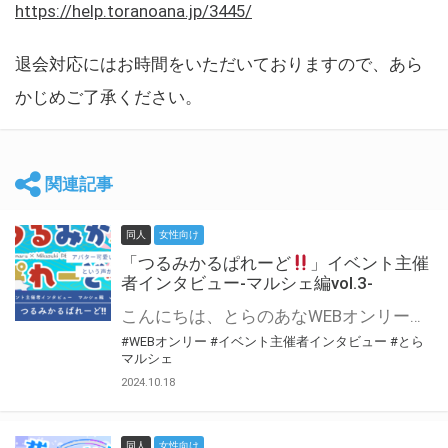
https://help.toranoana.jp/3445/
退会対応にはお時間をいただいておりますので、あら
かじめご了承ください。
関連記事
同人
女性向け
「つるみかるぱれーど
」イベント主催
者インタビュー-マルシェ編vol.3-
こんにちは、とらのあなWEBオンリー運営スタッフです。 新たにお届けする、イベント主催者インタビュー-マルシェ編-は、 とらのあなWEBオンリー「マルシェ」をご利用した主催様に 「マルシェ」を使って開催した感想や心がけをお聞きする企画です。 今回は、WEBオンリー初開催「つるみかるぱれーど
#WEBオンリー
#イベント主催者インタビュー
#とら
マルシェ
2024.10.18
同人
女性向け