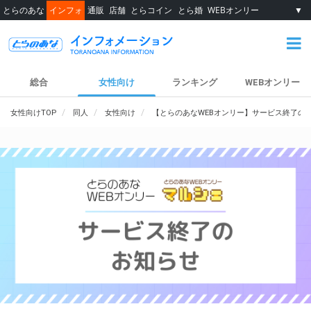
とらのあな
インフォ
通販
店舗
とらコイン
とら婚
WEBオンリー
▼
総合
女性向け
ランキング
WEBオンリー
女性向けTOP
同人
女性向け
【とらのあなWEBオンリー】サービス終了の