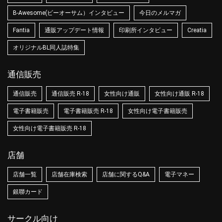
B-Awesome(ビーオーサム）インタビュー
今日のメルマガ
Fantia
通販アップデート情報
印刷所インタビュー
Creatia
オリジナルBL同人誌特集
通信販売
通信販売
通信販売 R-18
女性向け通販
女性向け通販 R-18
電子書籍販売
電子書籍販売 R-18
女性向け電子書籍販売
女性向け電子書籍販売 R-18
店舗
店舗一覧
店舗在庫検索
店舗に関するQ&A
電子マネー
銀聯カード
サークル向け