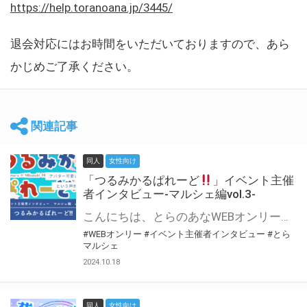
https://help.toranoana.jp/3445/
退会対応にはお時間をいただいておりますので、あら
かじめご了承ください。
関連記事
同人
女性向け
「つるみかるぱれーど
」イベント主催
者インタビュー-マルシェ編vol.3-
こんにちは、とらのあなWEBオンリー運営スタッフです。 新たにお届けする、イベント主催者インタビュー-マルシェ編-は、 とらのあなWEBオンリー「マルシェ」をご利用した主催様に 「マルシェ」を使って開催した感想や心がけをお聞きする企画です。 今回は、WEBオンリー初開催「つるみかるぱれーど
#WEBオンリー
#イベント主催者インタビュー
#とら
マルシェ
2024.10.18
同人
女性向け