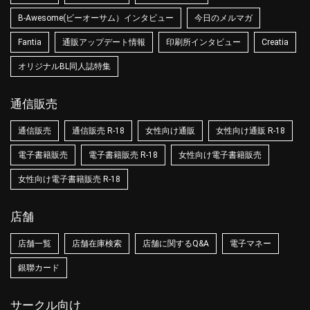
B-Awesome(ビーオーサム）インタビュー
今日のメルマガ
Fantia
通販アップデート情報
印刷所インタビュー
Creatia
オリジナルBL同人誌特集
通信販売
通信販売
通信販売 R-18
女性向け通販
女性向け通販 R-18
電子書籍販売
電子書籍販売 R-18
女性向け電子書籍販売
女性向け電子書籍販売 R-18
店舗
店舗一覧
店舗在庫検索
店舗に関するQ&A
電子マネー
銀聯カード
サークル向け