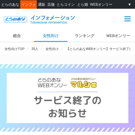
とらのあな
インフォ
通販
店舗
とらコイン
とら婚
WEBオンリー
▼
総合
女性向け
ランキング
WEBオンリー
女性向けTOP
同人
女性向け
【とらのあなWEBオンリー】サービス終了の