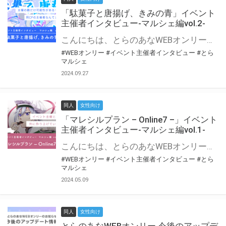
「駄菓子と唐揚げ、きみの青」イベント
主催者インタビュー-マルシェ編vol.2-
こんにちは、とらのあなWEBオンリー運営スタッフです。 新たにお届けする、イベント主催者インタビュー-マルシェ編-は、 とらのあなWEBオンリー「マルシェ」をご利用の主催様に 「マルシェ」を使ってイベントを開催した感想や心がけをお聞きする企画です。 今回は、WEBオンリー初開催「駄菓子と唐揚げ、きみの青」より、 主催のぎこ六屋様にお話を伺いました。 協力：ぎこ六屋様／イベント公式Twitter（@krkgwks） とらのあなWEBオンリー「マルシェ」とは？ WEBオンリーでリアルタイムでコミュニケーションがとれるオンライン会場です。
#WEBオンリー
#イベント主催者インタビュー
#とら
マルシェ
2024.09.27
同人
女性向け
「マレシルプラン – Online7 –」イベント
主催者インタビュー-マルシェ編vol.1-
こんにちは、とらのあなWEBオンリー運営スタッフです。 新たにお届けする、イベント主催者インタビュー-マルシェ編-は、 とらのあなWEBオンリー「マルシェ」をご利用した主催様に 「マルシェ」を使って開催した感想や心がけをお聞きする企画です。 今回は、WEBオンリー開催7回目迎えた「マレシルプラン – Online7 –」より、 主催の玉川うた様にお話を伺いました。 ▼マレシルプランのインタビュー前回記事 「イベント主催者インタビュー vol.6」はこちら 協力：玉川うた様（マレシルプラン実行委員会 代表）／イベント公式Twitter（@mallesil_plan） とらのあなWEBオンリー「マルシェ」とは？ WEBオンリーでリアルタイムでコミュニケーションがとれるオンライン会場です。
#WEBオンリー
#イベント主催者インタビュー
#とら
マルシェ
2024.05.09
同人
女性向け