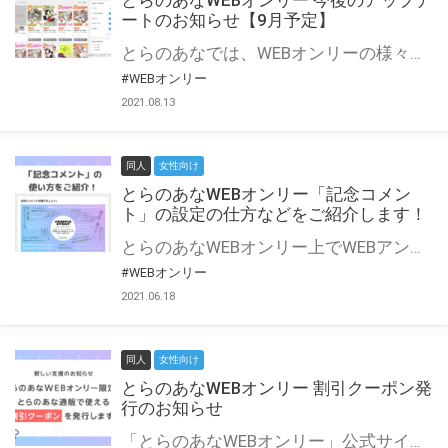
とらのあなWEBオンリー 今後のアップデ
ートのお知らせ【9月予定】
とらのあなでは、WEBオンリーの様々な支援を実施しています。 今回は2021年9月に実装を予定しているアップデート情報についてご紹介いたします。 とらのあなWEBオンリーサイトはこちら
#WEBオンリー
2021.08.13
同人
女性向け
とらのあなWEBオンリー「記念コメン
ト」の設定の仕方などをご紹介します！
とらのあなWEBオンリー上でWEBアンソロジーが作成できる「記念コメント」について、その使い方や作成手順を解説します！ 支援タイプを「サークル参加型」「サークル参加型・マルシェ(イベント会場)機能付き」でお申し込みいただいている主催者様はぜひご活用ください♪ とらのあなWEBオンリーサイトはこちら
#WEBオンリー
2021.06.18
同人
女性向け
とらのあなWEBオンリー 割引クーポン発
行のお知らせ
「とらのあなWEBオンリー」公式サイトでとらのあな通販の「割引クーポン」を配布中！ イベントごとに開催当日限定で使える割引クーポンのシリアルコードを発行します。 とらのあなWEBオンリーのページをチェックして、イベント当日にお得にお買い物を楽しみましょう♪ ※本キャンペーンは予告なく終了する場合がございます。 とらのあなWEBオンリーサイトはこちら