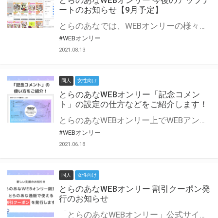
とらのあなWEBオンリー 今後のアップデ
ートのお知らせ【9月予定】
とらのあなでは、WEBオンリーの様々な支援を実施しています。 今回は2021年9月に実装を予定しているアップデート情報についてご紹介いたします。 とらのあなWEBオンリーサイトはこちら
#WEBオンリー
2021.08.13
同人
女性向け
とらのあなWEBオンリー「記念コメン
ト」の設定の仕方などをご紹介します！
とらのあなWEBオンリー上でWEBアンソロジーが作成できる「記念コメント」について、その使い方や作成手順を解説します！ 支援タイプを「サークル参加型」「サークル参加型・マルシェ(イベント会場)機能付き」でお申し込みいただいている主催者様はぜひご活用ください♪ とらのあなWEBオンリーサイトはこちら
#WEBオンリー
2021.06.18
同人
女性向け
とらのあなWEBオンリー 割引クーポン発
行のお知らせ
「とらのあなWEBオンリー」公式サイトでとらのあな通販の「割引クーポン」を配布中！ イベントごとに開催当日限定で使える割引クーポンのシリアルコードを発行します。 とらのあなWEBオンリーのページをチェックして、イベント当日にお得にお買い物を楽しみましょう♪ ※本キャンペーンは予告なく終了する場合がございます。 とらのあなWEBオンリーサイトはこちら