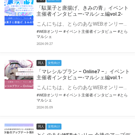
「駄菓子と唐揚げ、きみの青」イベント
主催者インタビュー-マルシェ編vol.2-
こんにちは、とらのあなWEBオンリー運営スタッフです。 新たにお届けする、イベント主催者インタビュー-マルシェ編-は、 とらのあなWEBオンリー「マルシェ」をご利用の主催様に 「マルシェ」を使ってイベントを開催した感想や心がけをお聞きする企画です。 今回は、WEBオンリー初開催「駄菓子と唐揚げ、きみの青」より、 主催のぎこ六屋様にお話を伺いました。 協力：ぎこ六屋様／イベント公式Twitter（@krkgwks） とらのあなWEBオンリー「マルシェ」とは？ WEBオンリーでリアルタイムでコミュニケーションがとれるオンライン会場です。
#WEBオンリー
#イベント主催者インタビュー
#とら
マルシェ
2024.09.27
同人
女性向け
「マレシルプラン – Online7 –」イベント
主催者インタビュー-マルシェ編vol.1-
こんにちは、とらのあなWEBオンリー運営スタッフです。 新たにお届けする、イベント主催者インタビュー-マルシェ編-は、 とらのあなWEBオンリー「マルシェ」をご利用した主催様に 「マルシェ」を使って開催した感想や心がけをお聞きする企画です。 今回は、WEBオンリー開催7回目迎えた「マレシルプラン – Online7 –」より、 主催の玉川うた様にお話を伺いました。 ▼マレシルプランのインタビュー前回記事 「イベント主催者インタビュー vol.6」はこちら 協力：玉川うた様（マレシルプラン実行委員会 代表）／イベント公式Twitter（@mallesil_plan） とらのあなWEBオンリー「マルシェ」とは？ WEBオンリーでリアルタイムでコミュニケーションがとれるオンライン会場です。
#WEBオンリー
#イベント主催者インタビュー
#とら
マルシェ
2024.05.09
同人
女性向け