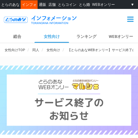
とらのあな
インフォ
通販
店舗
とらコイン
とら婚
WEBオンリー
▼
総合
女性向け
ランキング
WEBオンリー
女性向けTOP
同人
女性向け
【とらのあなWEBオンリー】サービス終了の