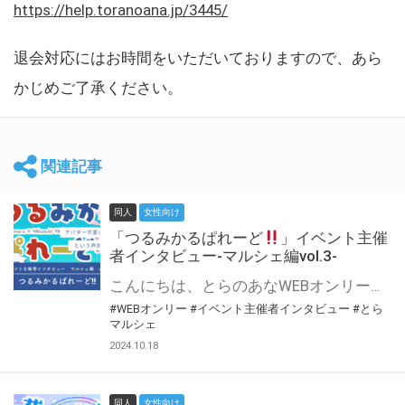
https://help.toranoana.jp/3445/
退会対応にはお時間をいただいておりますので、あら
かじめご了承ください。
関連記事
同人
女性向け
「つるみかるぱれーど
」イベント主催
者インタビュー-マルシェ編vol.3-
こんにちは、とらのあなWEBオンリー運営スタッフです。 新たにお届けする、イベント主催者インタビュー-マルシェ編-は、 とらのあなWEBオンリー「マルシェ」をご利用した主催様に 「マルシェ」を使って開催した感想や心がけをお聞きする企画です。 今回は、WEBオンリー初開催「つるみかるぱれーど
#WEBオンリー
#イベント主催者インタビュー
#とら
マルシェ
2024.10.18
同人
女性向け