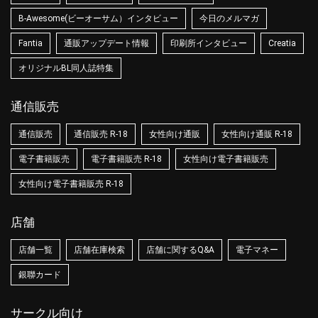
B-Awesome(ビーオーサム）インタビュー
今日のメルマガ
Fantia
通販アップデート情報
印刷所インタビュー
Creatia
オリジナルBL同人誌特集
通信販売
通信販売
通信販売 R-18
女性向け通販
女性向け通販 R-18
電子書籍販売
電子書籍販売 R-18
女性向け電子書籍販売
女性向け電子書籍販売 R-18
店舗
店舗一覧
店舗在庫検索
店舗に関するQ&A
電子マネー
銀聯カード
サークル向け