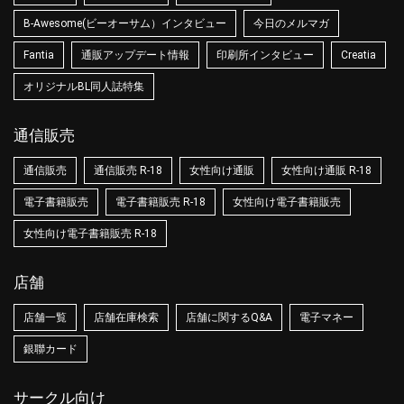
B-Awesome(ビーオーサム）インタビュー
今日のメルマガ
Fantia
通販アップデート情報
印刷所インタビュー
Creatia
オリジナルBL同人誌特集
通信販売
通信販売
通信販売 R-18
女性向け通販
女性向け通販 R-18
電子書籍販売
電子書籍販売 R-18
女性向け電子書籍販売
女性向け電子書籍販売 R-18
店舗
店舗一覧
店舗在庫検索
店舗に関するQ&A
電子マネー
銀聯カード
サークル向け