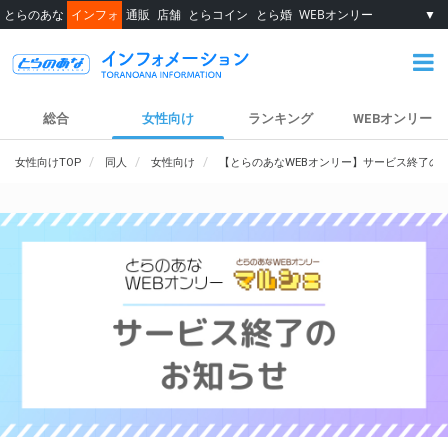
とらのあな
インフォ
通販
店舗
とらコイン
とら婚
WEBオンリー
▼
総合
女性向け
ランキング
WEBオンリー
女性向けTOP
同人
女性向け
【とらのあなWEBオンリー】サービス終了の