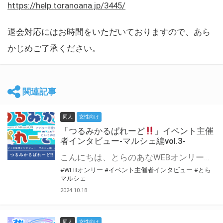
https://help.toranoana.jp/3445/
退会対応にはお時間をいただいておりますので、あら
かじめご了承ください。
関連記事
同人
女性向け
「つるみかるぱれーど
」イベント主催
者インタビュー-マルシェ編vol.3-
こんにちは、とらのあなWEBオンリー運営スタッフです。 新たにお届けする、イベント主催者インタビュー-マルシェ編-は、 とらのあなWEBオンリー「マルシェ」をご利用した主催様に 「マルシェ」を使って開催した感想や心がけをお聞きする企画です。 今回は、WEBオンリー初開催「つるみかるぱれーど
#WEBオンリー
#イベント主催者インタビュー
#とら
マルシェ
2024.10.18
同人
女性向け