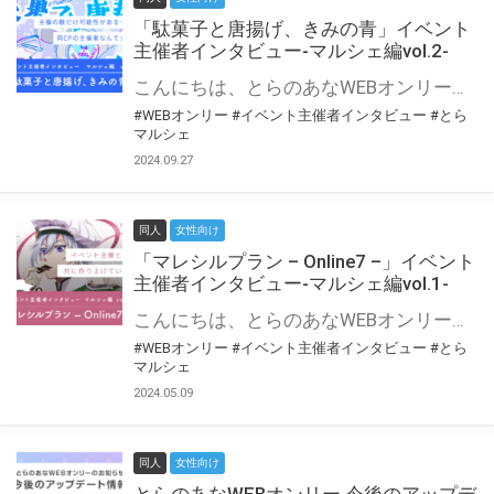
「駄菓子と唐揚げ、きみの青」イベント
主催者インタビュー-マルシェ編vol.2-
こんにちは、とらのあなWEBオンリー運営スタッフです。 新たにお届けする、イベント主催者インタビュー-マルシェ編-は、 とらのあなWEBオンリー「マルシェ」をご利用の主催様に 「マルシェ」を使ってイベントを開催した感想や心がけをお聞きする企画です。 今回は、WEBオンリー初開催「駄菓子と唐揚げ、きみの青」より、 主催のぎこ六屋様にお話を伺いました。 協力：ぎこ六屋様／イベント公式Twitter（@krkgwks） とらのあなWEBオンリー「マルシェ」とは？ WEBオンリーでリアルタイムでコミュニケーションがとれるオンライン会場です。
#WEBオンリー
#イベント主催者インタビュー
#とら
マルシェ
2024.09.27
同人
女性向け
「マレシルプラン – Online7 –」イベント
主催者インタビュー-マルシェ編vol.1-
こんにちは、とらのあなWEBオンリー運営スタッフです。 新たにお届けする、イベント主催者インタビュー-マルシェ編-は、 とらのあなWEBオンリー「マルシェ」をご利用した主催様に 「マルシェ」を使って開催した感想や心がけをお聞きする企画です。 今回は、WEBオンリー開催7回目迎えた「マレシルプラン – Online7 –」より、 主催の玉川うた様にお話を伺いました。 ▼マレシルプランのインタビュー前回記事 「イベント主催者インタビュー vol.6」はこちら 協力：玉川うた様（マレシルプラン実行委員会 代表）／イベント公式Twitter（@mallesil_plan） とらのあなWEBオンリー「マルシェ」とは？ WEBオンリーでリアルタイムでコミュニケーションがとれるオンライン会場です。
#WEBオンリー
#イベント主催者インタビュー
#とら
マルシェ
2024.05.09
同人
女性向け