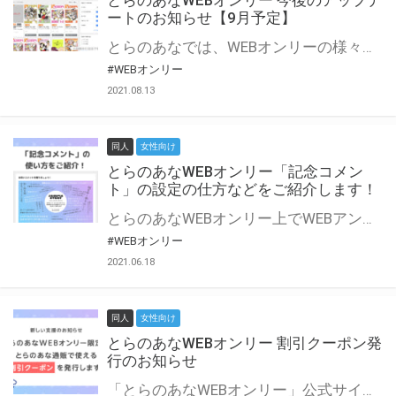
とらのあなWEBオンリー 今後のアップデ
ートのお知らせ【9月予定】
とらのあなでは、WEBオンリーの様々な支援を実施しています。 今回は2021年9月に実装を予定しているアップデート情報についてご紹介いたします。 とらのあなWEBオンリーサイトはこちら
#WEBオンリー
2021.08.13
同人
女性向け
とらのあなWEBオンリー「記念コメン
ト」の設定の仕方などをご紹介します！
とらのあなWEBオンリー上でWEBアンソロジーが作成できる「記念コメント」について、その使い方や作成手順を解説します！ 支援タイプを「サークル参加型」「サークル参加型・マルシェ(イベント会場)機能付き」でお申し込みいただいている主催者様はぜひご活用ください♪ とらのあなWEBオンリーサイトはこちら
#WEBオンリー
2021.06.18
同人
女性向け
とらのあなWEBオンリー 割引クーポン発
行のお知らせ
「とらのあなWEBオンリー」公式サイトでとらのあな通販の「割引クーポン」を配布中！ イベントごとに開催当日限定で使える割引クーポンのシリアルコードを発行します。 とらのあなWEBオンリーのページをチェックして、イベント当日にお得にお買い物を楽しみましょう♪ ※本キャンペーンは予告なく終了する場合がございます。 とらのあなWEBオンリーサイトはこちら