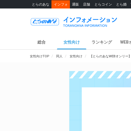
とらのあな
インフォ
通販
店舗
とらコイン
とら婚
総合
女性向け
ランキング
WEB
女性向けTOP
同人
女性向け
【とらのあなWEBオンリー