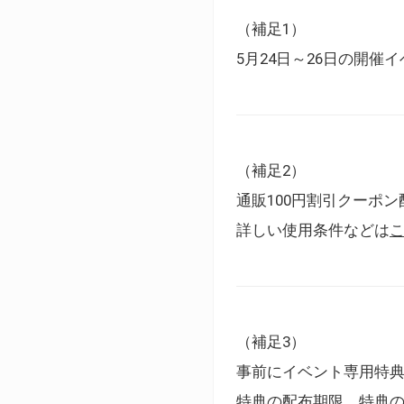
（補足1）
5月24日～26日の開
（補足2）
通販100円割引クーポン
詳しい使用条件などは
（補足3）
事前にイベント専用特
特典の配布期限、特典