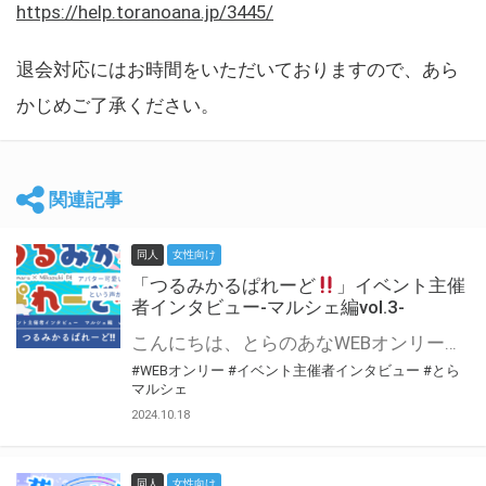
https://help.toranoana.jp/3445/
退会対応にはお時間をいただいておりますので、あら
かじめご了承ください。
関連記事
同人
女性向け
「つるみかるぱれーど
」イベント主催
者インタビュー-マルシェ編vol.3-
こんにちは、とらのあなWEBオンリー運営スタッフです。 新たにお届けする、イベント主催者インタビュー-マルシェ編-は、 とらのあなWEBオンリー「マルシェ」をご利用した主催様に 「マルシェ」を使って開催した感想や心がけをお聞きする企画です。 今回は、WEBオンリー初開催「つるみかるぱれーど
#WEBオンリー
#イベント主催者インタビュー
#とら
マルシェ
2024.10.18
同人
女性向け