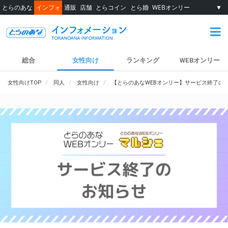
とらのあな
インフォ
通販
店舗
とらコイン
とら婚
WEBオンリー
▼
総合
女性向け
ランキング
WEBオンリー
女性向けTOP
同人
女性向け
【とらのあなWEBオンリー】サービス終了の