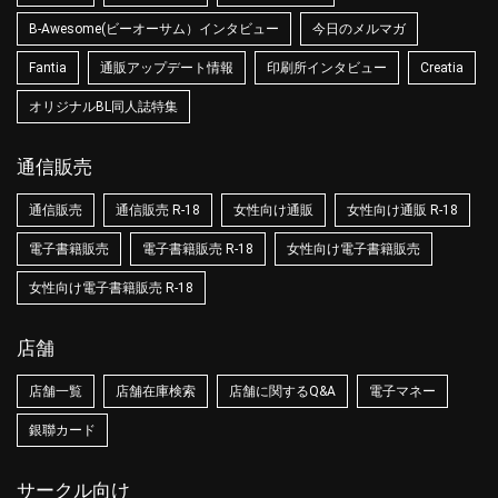
B-Awesome(ビーオーサム）インタビュー
今日のメルマガ
Fantia
通販アップデート情報
印刷所インタビュー
Creatia
オリジナルBL同人誌特集
通信販売
通信販売
通信販売 R-18
女性向け通販
女性向け通販 R-18
電子書籍販売
電子書籍販売 R-18
女性向け電子書籍販売
女性向け電子書籍販売 R-18
店舗
店舗一覧
店舗在庫検索
店舗に関するQ&A
電子マネー
銀聯カード
サークル向け