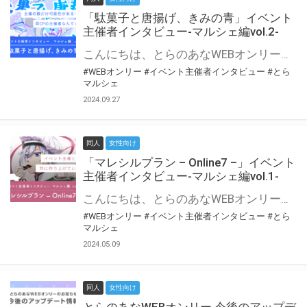
「駄菓子と唐揚げ、きみの青」イベント
主催者インタビュー-マルシェ編vol.2-
こんにちは、とらのあなWEBオンリー運営スタッフです。 新たにお届けする、イベント主催者インタビュー-マルシェ編-は、 とらのあなWEBオンリー「マルシェ」をご利用の主催様に 「マルシェ」を使ってイベントを開催した感想や心がけをお聞きする企画です。 今回は、WEBオンリー初開催「駄菓子と唐揚げ、きみの青」より、 主催のぎこ六屋様にお話を伺いました。 協力：ぎこ六屋様／イベント公式Twitter（@krkgwks） とらのあなWEBオンリー「マルシェ」とは？ WEBオンリーでリアルタイムでコミュニケーションがとれるオンライン会場です。
#WEBオンリー
#イベント主催者インタビュー
#とら
マルシェ
2024.09.27
同人
女性向け
「マレシルプラン – Online7 –」イベント
主催者インタビュー-マルシェ編vol.1-
こんにちは、とらのあなWEBオンリー運営スタッフです。 新たにお届けする、イベント主催者インタビュー-マルシェ編-は、 とらのあなWEBオンリー「マルシェ」をご利用した主催様に 「マルシェ」を使って開催した感想や心がけをお聞きする企画です。 今回は、WEBオンリー開催7回目迎えた「マレシルプラン – Online7 –」より、 主催の玉川うた様にお話を伺いました。 ▼マレシルプランのインタビュー前回記事 「イベント主催者インタビュー vol.6」はこちら 協力：玉川うた様（マレシルプラン実行委員会 代表）／イベント公式Twitter（@mallesil_plan） とらのあなWEBオンリー「マルシェ」とは？ WEBオンリーでリアルタイムでコミュニケーションがとれるオンライン会場です。
#WEBオンリー
#イベント主催者インタビュー
#とら
マルシェ
2024.05.09
同人
女性向け