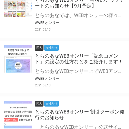
とらのあなWEBオンリー 今後のアップデ
ートのお知らせ【9月予定】
とらのあなでは、WEBオンリーの様々な支援を実施しています。 今回は2021年9月に実装を予定しているアップデート情報についてご紹介いたします。 とらのあなWEBオンリーサイトはこちら
#WEBオンリー
2021.08.13
同人
女性向け
とらのあなWEBオンリー「記念コメン
ト」の設定の仕方などをご紹介します！
とらのあなWEBオンリー上でWEBアンソロジーが作成できる「記念コメント」について、その使い方や作成手順を解説します！ 支援タイプを「サークル参加型」「サークル参加型・マルシェ(イベント会場)機能付き」でお申し込みいただいている主催者様はぜひご活用ください♪ とらのあなWEBオンリーサイトはこちら
#WEBオンリー
2021.06.18
同人
女性向け
とらのあなWEBオンリー 割引クーポン発
行のお知らせ
「とらのあなWEBオンリー」公式サイトでとらのあな通販の「割引クーポン」を配布中！ イベントごとに開催当日限定で使える割引クーポンのシリアルコードを発行します。 とらのあなWEBオンリーのページをチェックして、イベント当日にお得にお買い物を楽しみましょう♪ ※本キャンペーンは予告なく終了する場合がございます。 とらのあなWEBオンリーサイトはこちら