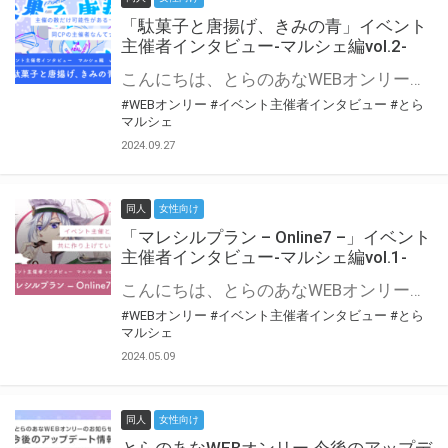
「駄菓子と唐揚げ、きみの青」イベント
主催者インタビュー-マルシェ編vol.2-
こんにちは、とらのあなWEBオンリー運営スタッフです。 新たにお届けする、イベント主催者インタビュー-マルシェ編-は、 とらのあなWEBオンリー「マルシェ」をご利用の主催様に 「マルシェ」を使ってイベントを開催した感想や心がけをお聞きする企画です。 今回は、WEBオンリー初開催「駄菓子と唐揚げ、きみの青」より、 主催のぎこ六屋様にお話を伺いました。 協力：ぎこ六屋様／イベント公式Twitter（@krkgwks） とらのあなWEBオンリー「マルシェ」とは？ WEBオンリーでリアルタイムでコミュニケーションがとれるオンライン会場です。
#WEBオンリー
#イベント主催者インタビュー
#とら
マルシェ
2024.09.27
同人
女性向け
「マレシルプラン – Online7 –」イベント
主催者インタビュー-マルシェ編vol.1-
こんにちは、とらのあなWEBオンリー運営スタッフです。 新たにお届けする、イベント主催者インタビュー-マルシェ編-は、 とらのあなWEBオンリー「マルシェ」をご利用した主催様に 「マルシェ」を使って開催した感想や心がけをお聞きする企画です。 今回は、WEBオンリー開催7回目迎えた「マレシルプラン – Online7 –」より、 主催の玉川うた様にお話を伺いました。 ▼マレシルプランのインタビュー前回記事 「イベント主催者インタビュー vol.6」はこちら 協力：玉川うた様（マレシルプラン実行委員会 代表）／イベント公式Twitter（@mallesil_plan） とらのあなWEBオンリー「マルシェ」とは？ WEBオンリーでリアルタイムでコミュニケーションがとれるオンライン会場です。
#WEBオンリー
#イベント主催者インタビュー
#とら
マルシェ
2024.05.09
同人
女性向け