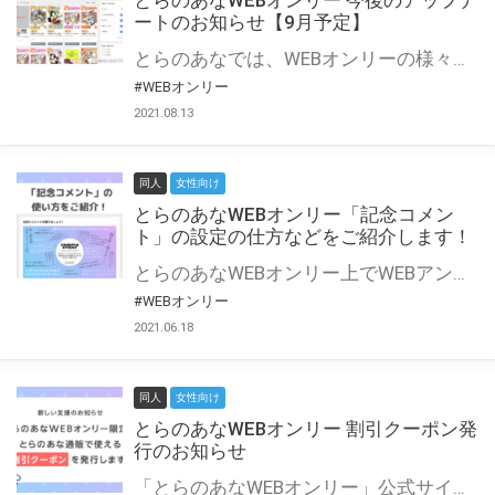
とらのあなWEBオンリー 今後のアップデ
ートのお知らせ【9月予定】
とらのあなでは、WEBオンリーの様々な支援を実施しています。 今回は2021年9月に実装を予定しているアップデート情報についてご紹介いたします。 とらのあなWEBオンリーサイトはこちら
#WEBオンリー
2021.08.13
同人
女性向け
とらのあなWEBオンリー「記念コメン
ト」の設定の仕方などをご紹介します！
とらのあなWEBオンリー上でWEBアンソロジーが作成できる「記念コメント」について、その使い方や作成手順を解説します！ 支援タイプを「サークル参加型」「サークル参加型・マルシェ(イベント会場)機能付き」でお申し込みいただいている主催者様はぜひご活用ください♪ とらのあなWEBオンリーサイトはこちら
#WEBオンリー
2021.06.18
同人
女性向け
とらのあなWEBオンリー 割引クーポン発
行のお知らせ
「とらのあなWEBオンリー」公式サイトでとらのあな通販の「割引クーポン」を配布中！ イベントごとに開催当日限定で使える割引クーポンのシリアルコードを発行します。 とらのあなWEBオンリーのページをチェックして、イベント当日にお得にお買い物を楽しみましょう♪ ※本キャンペーンは予告なく終了する場合がございます。 とらのあなWEBオンリーサイトはこちら