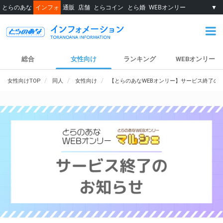
とらのあな
インフォ
通販
店舗
とらコイン
とら婚
WEBオンリー
▼
総合
女性向け
ランキング
WEBオンリー
女性向けTOP
同人
女性向け
【とらのあなWEBオンリー】サービス終了の