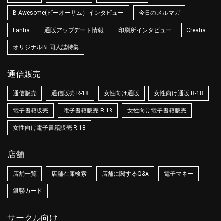
B-Awesome(ビーオーサム）インタビュー
今日のメルマガ
Fantia
通販アップデート情報
印刷所インタビュー
Creatia
オリジナルBL同人誌特集
通信販売
通信販売
通信販売 R-18
女性向け通販
女性向け通販 R-18
電子書籍販売
電子書籍販売 R-18
女性向け電子書籍販売
女性向け電子書籍販売 R-18
店舗
店舗一覧
店舗在庫検索
店舗に関するQ&A
電子マネー
銀聯カード
サークル向け