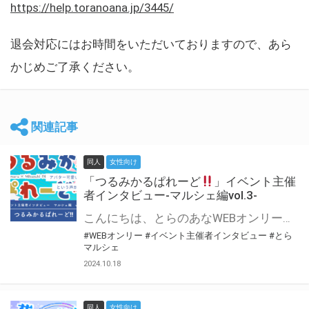
https://help.toranoana.jp/3445/
退会対応にはお時間をいただいておりますので、あら
かじめご了承ください。
関連記事
同人
女性向け
「つるみかるぱれーど
」イベント主催
者インタビュー-マルシェ編vol.3-
こんにちは、とらのあなWEBオンリー運営スタッフです。 新たにお届けする、イベント主催者インタビュー-マルシェ編-は、 とらのあなWEBオンリー「マルシェ」をご利用した主催様に 「マルシェ」を使って開催した感想や心がけをお聞きする企画です。 今回は、WEBオンリー初開催「つるみかるぱれーど
#WEBオンリー
#イベント主催者インタビュー
#とら
マルシェ
2024.10.18
同人
女性向け