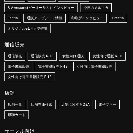
B-Awesome(ビーオーサム）インタビュー
今日のメルマガ
Fantia
通販アップデート情報
印刷所インタビュー
Creatia
オリジナルBL同人誌特集
通信販売
通信販売
通信販売 R-18
女性向け通販
女性向け通販 R-18
電子書籍販売
電子書籍販売 R-18
女性向け電子書籍販売
女性向け電子書籍販売 R-18
店舗
店舗一覧
店舗在庫検索
店舗に関するQ&A
電子マネー
銀聯カード
サークル向け