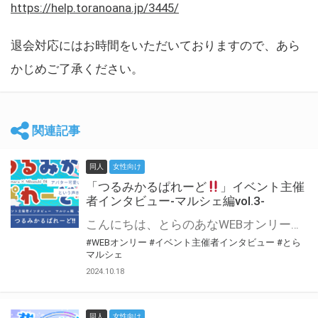
https://help.toranoana.jp/3445/
退会対応にはお時間をいただいておりますので、あら
かじめご了承ください。
関連記事
同人
女性向け
「つるみかるぱれーど
」イベント主催
者インタビュー-マルシェ編vol.3-
こんにちは、とらのあなWEBオンリー運営スタッフです。 新たにお届けする、イベント主催者インタビュー-マルシェ編-は、 とらのあなWEBオンリー「マルシェ」をご利用した主催様に 「マルシェ」を使って開催した感想や心がけをお聞きする企画です。 今回は、WEBオンリー初開催「つるみかるぱれーど
#WEBオンリー
#イベント主催者インタビュー
#とら
マルシェ
2024.10.18
同人
女性向け