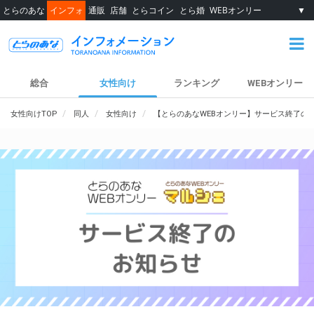
とらのあな
インフォ
通販
店舗
とらコイン
とら婚
WEBオンリー
▼
総合
女性向け
ランキング
WEBオンリー
女性向けTOP
同人
女性向け
【とらのあなWEBオンリー】サービス終了の