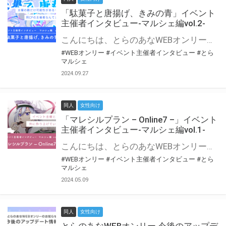
「駄菓子と唐揚げ、きみの青」イベント
主催者インタビュー-マルシェ編vol.2-
こんにちは、とらのあなWEBオンリー運営スタッフです。 新たにお届けする、イベント主催者インタビュー-マルシェ編-は、 とらのあなWEBオンリー「マルシェ」をご利用の主催様に 「マルシェ」を使ってイベントを開催した感想や心がけをお聞きする企画です。 今回は、WEBオンリー初開催「駄菓子と唐揚げ、きみの青」より、 主催のぎこ六屋様にお話を伺いました。 協力：ぎこ六屋様／イベント公式Twitter（@krkgwks） とらのあなWEBオンリー「マルシェ」とは？ WEBオンリーでリアルタイムでコミュニケーションがとれるオンライン会場です。
#WEBオンリー
#イベント主催者インタビュー
#とら
マルシェ
2024.09.27
同人
女性向け
「マレシルプラン – Online7 –」イベント
主催者インタビュー-マルシェ編vol.1-
こんにちは、とらのあなWEBオンリー運営スタッフです。 新たにお届けする、イベント主催者インタビュー-マルシェ編-は、 とらのあなWEBオンリー「マルシェ」をご利用した主催様に 「マルシェ」を使って開催した感想や心がけをお聞きする企画です。 今回は、WEBオンリー開催7回目迎えた「マレシルプラン – Online7 –」より、 主催の玉川うた様にお話を伺いました。 ▼マレシルプランのインタビュー前回記事 「イベント主催者インタビュー vol.6」はこちら 協力：玉川うた様（マレシルプラン実行委員会 代表）／イベント公式Twitter（@mallesil_plan） とらのあなWEBオンリー「マルシェ」とは？ WEBオンリーでリアルタイムでコミュニケーションがとれるオンライン会場です。
#WEBオンリー
#イベント主催者インタビュー
#とら
マルシェ
2024.05.09
同人
女性向け