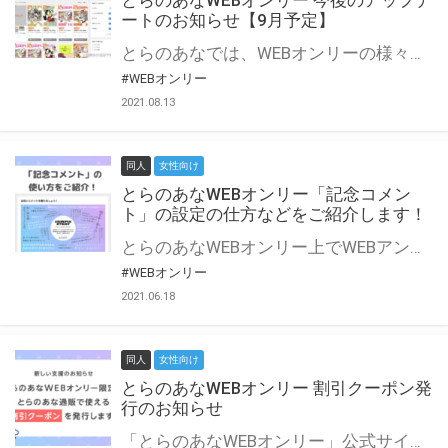
とらのあなWEBオンリー 今後のアップデ
ートのお知らせ【9月予定】
とらのあなでは、WEBオンリーの様々な支援を実施しています。 今回は2021年9月に実装を予定しているアップデート情報についてご紹介いたします。 とらのあなWEBオンリーサイトはこちら
#WEBオンリー
2021.08.13
同人
女性向け
とらのあなWEBオンリー「記念コメン
ト」の設定の仕方などをご紹介します！
とらのあなWEBオンリー上でWEBアンソロジーが作成できる「記念コメント」について、その使い方や作成手順を解説します！ 支援タイプを「サークル参加型」「サークル参加型・マルシェ(イベント会場)機能付き」でお申し込みいただいている主催者様はぜひご活用ください♪ とらのあなWEBオンリーサイトはこちら
#WEBオンリー
2021.06.18
同人
女性向け
とらのあなWEBオンリー 割引クーポン発
行のお知らせ
「とらのあなWEBオンリー」公式サイトでとらのあな通販の「割引クーポン」を配布中！ イベントごとに開催当日限定で使える割引クーポンのシリアルコードを発行します。 とらのあなWEBオンリーのページをチェックして、イベント当日にお得にお買い物を楽しみましょう♪ ※本キャンペーンは予告なく終了する場合がございます。 とらのあなWEBオンリーサイトはこちら