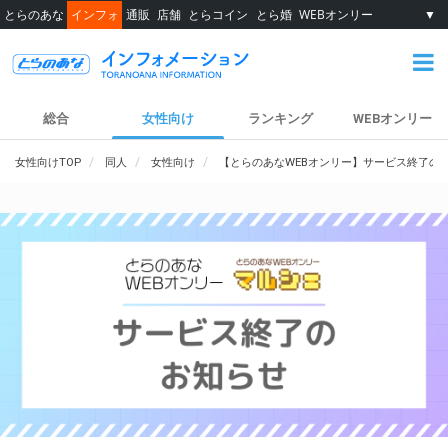
とらのあな
インフォ
通販
店舗
とらコイン
とら婚
WEBオンリー
▼
総合
女性向け
ランキング
WEBオンリー
女性向けTOP
同人
女性向け
【とらのあなWEBオンリー】サービス終了の