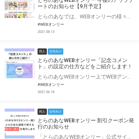
とらのあなWEBオンリー 今後のアップデ
ートのお知らせ【9月予定】
とらのあなでは、WEBオンリーの様々な支援を実施しています。 今回は2021年9月に実装を予定しているアップデート情報についてご紹介いたします。 とらのあなWEBオンリーサイトはこちら
#WEBオンリー
2021.08.13
同人
女性向け
とらのあなWEBオンリー「記念コメン
ト」の設定の仕方などをご紹介します！
とらのあなWEBオンリー上でWEBアンソロジーが作成できる「記念コメント」について、その使い方や作成手順を解説します！ 支援タイプを「サークル参加型」「サークル参加型・マルシェ(イベント会場)機能付き」でお申し込みいただいている主催者様はぜひご活用ください♪ とらのあなWEBオンリーサイトはこちら
#WEBオンリー
2021.06.18
同人
女性向け
とらのあなWEBオンリー 割引クーポン発
行のお知らせ
「とらのあなWEBオンリー」公式サイトでとらのあな通販の「割引クーポン」を配布中！ イベントごとに開催当日限定で使える割引クーポンのシリアルコードを発行します。 とらのあなWEBオンリーのページをチェックして、イベント当日にお得にお買い物を楽しみましょう♪ ※本キャンペーンは予告なく終了する場合がございます。 とらのあなWEBオンリーサイトはこちら