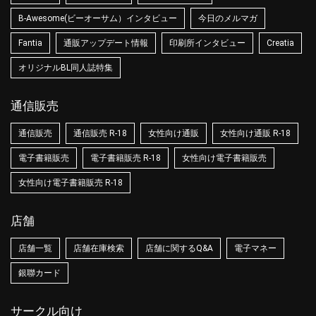
B-Awesome(ビーオーサム）インタビュー
今日のメルマガ
Fantia
通販アップデート情報
印刷所インタビュー
Creatia
オリジナルBL同人誌特集
通信販売
通信販売
通信販売 R-18
女性向け通販
女性向け通販 R-18
電子書籍販売
電子書籍販売 R-18
女性向け電子書籍販売
女性向け電子書籍販売 R-18
店舗
店舗一覧
店舗在庫検索
店舗に関するQ&A
電子マネー
銀聯カード
サークル向け