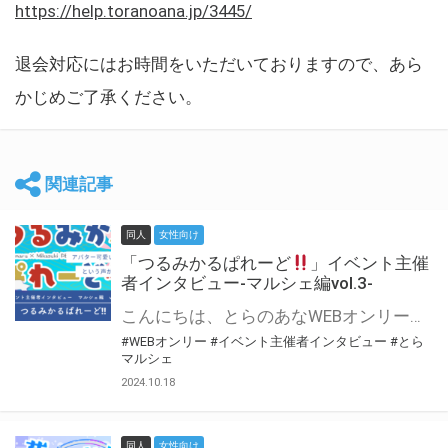
https://help.toranoana.jp/3445/
退会対応にはお時間をいただいておりますので、あら
かじめご了承ください。
関連記事
同人
女性向け
「つるみかるぱれーど
」イベント主催
者インタビュー-マルシェ編vol.3-
こんにちは、とらのあなWEBオンリー運営スタッフです。 新たにお届けする、イベント主催者インタビュー-マルシェ編-は、 とらのあなWEBオンリー「マルシェ」をご利用した主催様に 「マルシェ」を使って開催した感想や心がけをお聞きする企画です。 今回は、WEBオンリー初開催「つるみかるぱれーど
#WEBオンリー
#イベント主催者インタビュー
#とら
マルシェ
2024.10.18
同人
女性向け