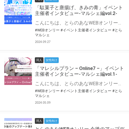
「駄菓子と唐揚げ、きみの青」イベント
主催者インタビュー-マルシェ編vol.2-
こんにちは、とらのあなWEBオンリー運営スタッフです。 新たにお届けする、イベント主催者インタビュー-マルシェ編-は、 とらのあなWEBオンリー「マルシェ」をご利用の主催様に 「マルシェ」を使ってイベントを開催した感想や心がけをお聞きする企画です。 今回は、WEBオンリー初開催「駄菓子と唐揚げ、きみの青」より、 主催のぎこ六屋様にお話を伺いました。 協力：ぎこ六屋様／イベント公式Twitter（@krkgwks） とらのあなWEBオンリー「マルシェ」とは？ WEBオンリーでリアルタイムでコミュニケーションがとれるオンライン会場です。
#WEBオンリー
#イベント主催者インタビュー
#とら
マルシェ
2024.09.27
同人
女性向け
「マレシルプラン – Online7 –」イベント
主催者インタビュー-マルシェ編vol.1-
こんにちは、とらのあなWEBオンリー運営スタッフです。 新たにお届けする、イベント主催者インタビュー-マルシェ編-は、 とらのあなWEBオンリー「マルシェ」をご利用した主催様に 「マルシェ」を使って開催した感想や心がけをお聞きする企画です。 今回は、WEBオンリー開催7回目迎えた「マレシルプラン – Online7 –」より、 主催の玉川うた様にお話を伺いました。 ▼マレシルプランのインタビュー前回記事 「イベント主催者インタビュー vol.6」はこちら 協力：玉川うた様（マレシルプラン実行委員会 代表）／イベント公式Twitter（@mallesil_plan） とらのあなWEBオンリー「マルシェ」とは？ WEBオンリーでリアルタイムでコミュニケーションがとれるオンライン会場です。
#WEBオンリー
#イベント主催者インタビュー
#とら
マルシェ
2024.05.09
同人
女性向け