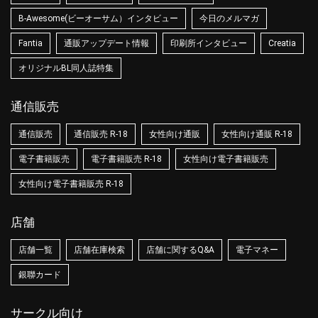
B-Awesome(ビーオーサム）インタビュー
今日のメルマガ
Fantia
通販アップデート情報
印刷所インタビュー
Creatia
オリジナルBL同人誌特集
通信販売
通信販売
通信販売 R-18
女性向け通販
女性向け通販 R-18
電子書籍販売
電子書籍販売 R-18
女性向け電子書籍販売
女性向け電子書籍販売 R-18
店舗
店舗一覧
店舗在庫検索
店舗に関するQ&A
電子マネー
銀聯カード
サークル向け