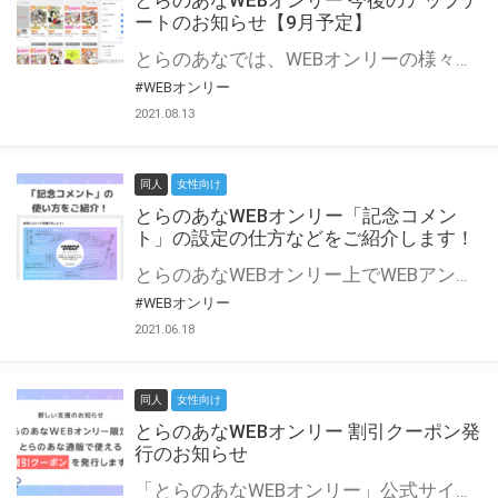
とらのあなWEBオンリー 今後のアップデ
ートのお知らせ【9月予定】
とらのあなでは、WEBオンリーの様々な支援を実施しています。 今回は2021年9月に実装を予定しているアップデート情報についてご紹介いたします。 とらのあなWEBオンリーサイトはこちら
#WEBオンリー
2021.08.13
同人
女性向け
とらのあなWEBオンリー「記念コメン
ト」の設定の仕方などをご紹介します！
とらのあなWEBオンリー上でWEBアンソロジーが作成できる「記念コメント」について、その使い方や作成手順を解説します！ 支援タイプを「サークル参加型」「サークル参加型・マルシェ(イベント会場)機能付き」でお申し込みいただいている主催者様はぜひご活用ください♪ とらのあなWEBオンリーサイトはこちら
#WEBオンリー
2021.06.18
同人
女性向け
とらのあなWEBオンリー 割引クーポン発
行のお知らせ
「とらのあなWEBオンリー」公式サイトでとらのあな通販の「割引クーポン」を配布中！ イベントごとに開催当日限定で使える割引クーポンのシリアルコードを発行します。 とらのあなWEBオンリーのページをチェックして、イベント当日にお得にお買い物を楽しみましょう♪ ※本キャンペーンは予告なく終了する場合がございます。 とらのあなWEBオンリーサイトはこちら