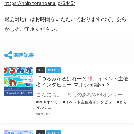
https://help.toranoana.jp/3445/
退会対応にはお時間をいただいておりますので、あら
かじめご了承ください。
関連記事
同人
女性向け
「つるみかるぱれーど
」イベント主催
者インタビュー-マルシェ編vol.3-
こんにちは、とらのあなWEBオンリー運営スタッフです。 新たにお届けする、イベント主催者インタビュー-マルシェ編-は、 とらのあなWEBオンリー「マルシェ」をご利用した主催様に 「マルシェ」を使って開催した感想や心がけをお聞きする企画です。 今回は、WEBオンリー初開催「つるみかるぱれーど
#WEBオンリー
#イベント主催者インタビュー
#とら
マルシェ
2024.10.18
同人
女性向け