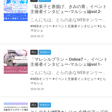
「駄菓子と唐揚げ、きみの青」イベント
主催者インタビュー-マルシェ編vol.2-
こんにちは、とらのあなWEBオンリー運営スタッフです。 新たにお届けする、イベント主催者インタビュー-マルシェ編-は、 とらのあなWEBオンリー「マルシェ」をご利用の主催様に 「マルシェ」を使ってイベントを開催した感想や心がけをお聞きする企画です。 今回は、WEBオンリー初開催「駄菓子と唐揚げ、きみの青」より、 主催のぎこ六屋様にお話を伺いました。 協力：ぎこ六屋様／イベント公式Twitter（@krkgwks） とらのあなWEBオンリー「マルシェ」とは？ WEBオンリーでリアルタイムでコミュニケーションがとれるオンライン会場です。
#WEBオンリー
#イベント主催者インタビュー
#とら
マルシェ
2024.09.27
同人
女性向け
「マレシルプラン – Online7 –」イベント
主催者インタビュー-マルシェ編vol.1-
こんにちは、とらのあなWEBオンリー運営スタッフです。 新たにお届けする、イベント主催者インタビュー-マルシェ編-は、 とらのあなWEBオンリー「マルシェ」をご利用した主催様に 「マルシェ」を使って開催した感想や心がけをお聞きする企画です。 今回は、WEBオンリー開催7回目迎えた「マレシルプラン – Online7 –」より、 主催の玉川うた様にお話を伺いました。 ▼マレシルプランのインタビュー前回記事 「イベント主催者インタビュー vol.6」はこちら 協力：玉川うた様（マレシルプラン実行委員会 代表）／イベント公式Twitter（@mallesil_plan） とらのあなWEBオンリー「マルシェ」とは？ WEBオンリーでリアルタイムでコミュニケーションがとれるオンライン会場です。
#WEBオンリー
#イベント主催者インタビュー
#とら
マルシェ
2024.05.09
同人
女性向け