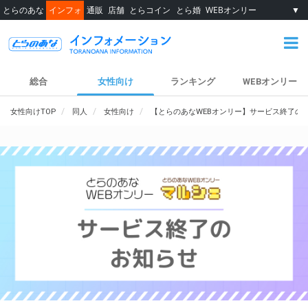
とらのあな
インフォ
通販
店舗
とらコイン
とら婚
WEBオンリー
▼
総合
女性向け
ランキング
WEBオンリー
女性向けTOP
同人
女性向け
【とらのあなWEBオンリー】サービス終了の