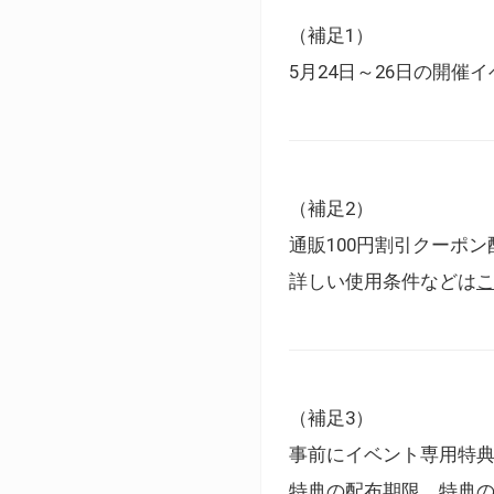
（補足1）
5月24日～26日の開
（補足2）
通販100円割引クーポン
詳しい使用条件などは
（補足3）
事前にイベント専用特
特典の配布期限、特典