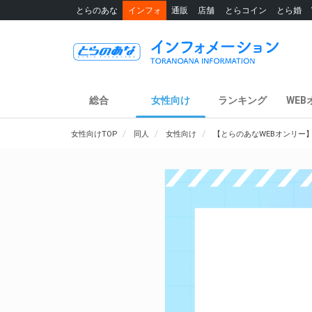
とらのあな
インフォ
通販
店舗
とらコイン
とら婚
総合
女性向け
ランキング
WEB
女性向けTOP
同人
女性向け
【とらのあなWEBオンリー