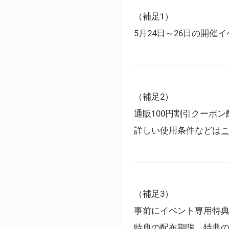
（補足1）
5月24日～26日の開
（補足2）
通販100円割引クーポン
詳しい使用条件などは
（補足3）
事前にイベント専用特
特典の配布期限、特典