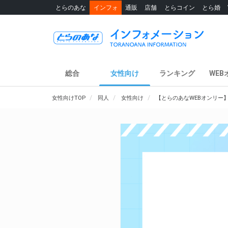
とらのあな
インフォ
通販
店舗
とらコイン
とら婚
総合
女性向け
ランキング
WEB
女性向けTOP
同人
女性向け
【とらのあなWEBオンリー