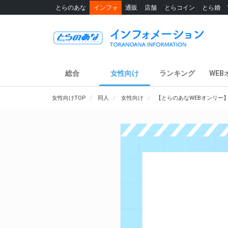
とらのあな
インフォ
通販
店舗
とらコイン
とら婚
総合
女性向け
ランキング
WEB
女性向けTOP
同人
女性向け
【とらのあなWEBオンリー