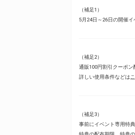
（補足1）
5月24日～26日の開
（補足2）
通販100円割引クーポン
詳しい使用条件などは
（補足3）
事前にイベント専用特
特典の配布期限、特典