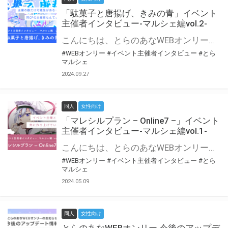
「駄菓子と唐揚げ、きみの青」イベント
主催者インタビュー-マルシェ編vol.2-
こんにちは、とらのあなWEBオンリー運営スタッフです。 新たにお届けする、イベント主催者インタビュー-マルシェ編-は、 とらのあなWEBオンリー「マルシェ」をご利用の主催様に 「マルシェ」を使ってイベントを開催した感想や心がけをお聞きする企画です。 今回は、WEBオンリー初開催「駄菓子と唐揚げ、きみの青」より、 主催のぎこ六屋様にお話を伺いました。 協力：ぎこ六屋様／イベント公式Twitter（@krkgwks） とらのあなWEBオンリー「マルシェ」とは？ WEBオンリーでリアルタイムでコミュニケーションがとれるオンライン会場です。
#WEBオンリー
#イベント主催者インタビュー
#とら
マルシェ
2024.09.27
同人
女性向け
「マレシルプラン – Online7 –」イベント
主催者インタビュー-マルシェ編vol.1-
こんにちは、とらのあなWEBオンリー運営スタッフです。 新たにお届けする、イベント主催者インタビュー-マルシェ編-は、 とらのあなWEBオンリー「マルシェ」をご利用した主催様に 「マルシェ」を使って開催した感想や心がけをお聞きする企画です。 今回は、WEBオンリー開催7回目迎えた「マレシルプラン – Online7 –」より、 主催の玉川うた様にお話を伺いました。 ▼マレシルプランのインタビュー前回記事 「イベント主催者インタビュー vol.6」はこちら 協力：玉川うた様（マレシルプラン実行委員会 代表）／イベント公式Twitter（@mallesil_plan） とらのあなWEBオンリー「マルシェ」とは？ WEBオンリーでリアルタイムでコミュニケーションがとれるオンライン会場です。
#WEBオンリー
#イベント主催者インタビュー
#とら
マルシェ
2024.05.09
同人
女性向け