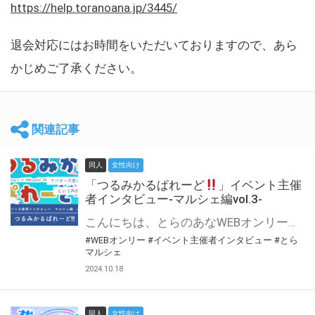
https://help.toranoana.jp/3445/
退会対応にはお時間をいただいておりますので、あら
かじめご了承ください。
関連記事
同人
女性向け
「つるみかるぱれーど
」イベント主催
者インタビュー-マルシェ編vol.3-
こんにちは、とらのあなWEBオンリー運営スタッフです。 新たにお届けする、イベント主催者インタビュー-マルシェ編-は、 とらのあなWEBオンリー「マルシェ」をご利用した主催様に 「マルシェ」を使って開催した感想や心がけをお聞きする企画です。 今回は、WEBオンリー初開催「つるみかるぱれーど
#WEBオンリー
#イベント主催者インタビュー
#とら
マルシェ
2024.10.18
同人
女性向け