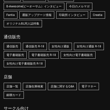
B-Awesome(ビーオーサム）インタビュー
今日のメルマガ
Fantia
通販アップデート情報
印刷所インタビュー
Creatia
オリジナルBL同人誌特集
通信販売
通信販売
通信販売 R-18
女性向け通販
女性向け通販 R-18
電子書籍販売
電子書籍販売 R-18
女性向け電子書籍販売
女性向け電子書籍販売 R-18
店舗
店舗一覧
店舗在庫検索
店舗に関するQ&A
電子マネー
銀聯カード
サークル向け