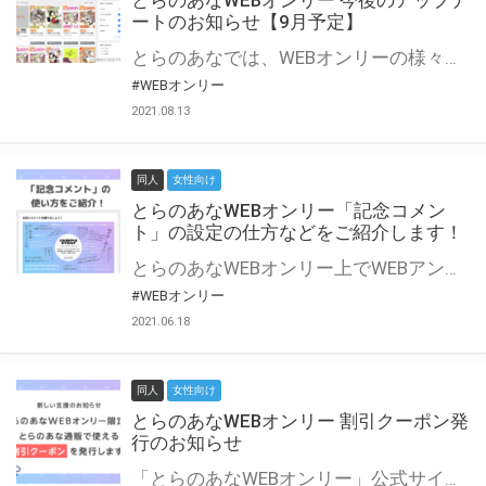
とらのあなWEBオンリー 今後のアップデ
ートのお知らせ【9月予定】
とらのあなでは、WEBオンリーの様々な支援を実施しています。 今回は2021年9月に実装を予定しているアップデート情報についてご紹介いたします。 とらのあなWEBオンリーサイトはこちら
#WEBオンリー
2021.08.13
同人
女性向け
とらのあなWEBオンリー「記念コメン
ト」の設定の仕方などをご紹介します！
とらのあなWEBオンリー上でWEBアンソロジーが作成できる「記念コメント」について、その使い方や作成手順を解説します！ 支援タイプを「サークル参加型」「サークル参加型・マルシェ(イベント会場)機能付き」でお申し込みいただいている主催者様はぜひご活用ください♪ とらのあなWEBオンリーサイトはこちら
#WEBオンリー
2021.06.18
同人
女性向け
とらのあなWEBオンリー 割引クーポン発
行のお知らせ
「とらのあなWEBオンリー」公式サイトでとらのあな通販の「割引クーポン」を配布中！ イベントごとに開催当日限定で使える割引クーポンのシリアルコードを発行します。 とらのあなWEBオンリーのページをチェックして、イベント当日にお得にお買い物を楽しみましょう♪ ※本キャンペーンは予告なく終了する場合がございます。 とらのあなWEBオンリーサイトはこちら