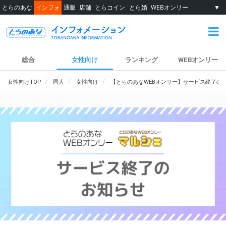
とらのあな
インフォ
通販
店舗
とらコイン
とら婚
WEBオンリー
▼
総合
女性向け
ランキング
WEBオンリー
女性向けTOP
同人
女性向け
【とらのあなWEBオンリー】サービス終了の