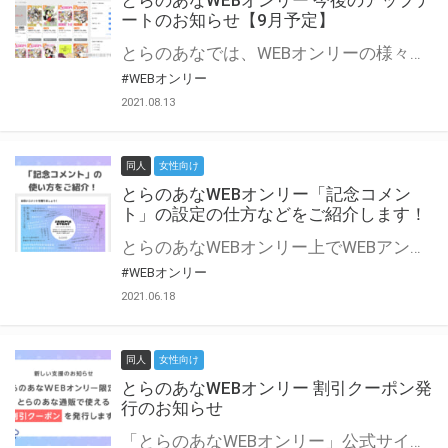
とらのあなWEBオンリー 今後のアップデ
ートのお知らせ【9月予定】
とらのあなでは、WEBオンリーの様々な支援を実施しています。 今回は2021年9月に実装を予定しているアップデート情報についてご紹介いたします。 とらのあなWEBオンリーサイトはこちら
#WEBオンリー
2021.08.13
同人
女性向け
とらのあなWEBオンリー「記念コメン
ト」の設定の仕方などをご紹介します！
とらのあなWEBオンリー上でWEBアンソロジーが作成できる「記念コメント」について、その使い方や作成手順を解説します！ 支援タイプを「サークル参加型」「サークル参加型・マルシェ(イベント会場)機能付き」でお申し込みいただいている主催者様はぜひご活用ください♪ とらのあなWEBオンリーサイトはこちら
#WEBオンリー
2021.06.18
同人
女性向け
とらのあなWEBオンリー 割引クーポン発
行のお知らせ
「とらのあなWEBオンリー」公式サイトでとらのあな通販の「割引クーポン」を配布中！ イベントごとに開催当日限定で使える割引クーポンのシリアルコードを発行します。 とらのあなWEBオンリーのページをチェックして、イベント当日にお得にお買い物を楽しみましょう♪ ※本キャンペーンは予告なく終了する場合がございます。 とらのあなWEBオンリーサイトはこちら