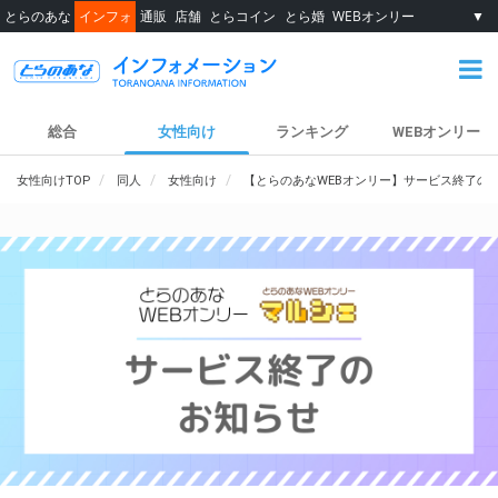
とらのあな
インフォ
通販
店舗
とらコイン
とら婚
WEBオンリー
▼
総合
女性向け
ランキング
WEBオンリー
女性向けTOP
同人
女性向け
【とらのあなWEBオンリー】サービス終了の