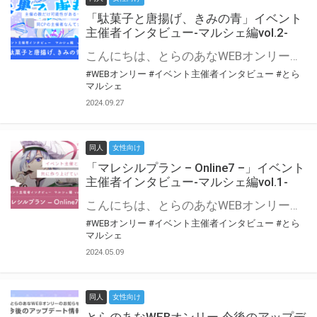
「駄菓子と唐揚げ、きみの青」イベント
主催者インタビュー-マルシェ編vol.2-
こんにちは、とらのあなWEBオンリー運営スタッフです。 新たにお届けする、イベント主催者インタビュー-マルシェ編-は、 とらのあなWEBオンリー「マルシェ」をご利用の主催様に 「マルシェ」を使ってイベントを開催した感想や心がけをお聞きする企画です。 今回は、WEBオンリー初開催「駄菓子と唐揚げ、きみの青」より、 主催のぎこ六屋様にお話を伺いました。 協力：ぎこ六屋様／イベント公式Twitter（@krkgwks） とらのあなWEBオンリー「マルシェ」とは？ WEBオンリーでリアルタイムでコミュニケーションがとれるオンライン会場です。
#WEBオンリー
#イベント主催者インタビュー
#とら
マルシェ
2024.09.27
同人
女性向け
「マレシルプラン – Online7 –」イベント
主催者インタビュー-マルシェ編vol.1-
こんにちは、とらのあなWEBオンリー運営スタッフです。 新たにお届けする、イベント主催者インタビュー-マルシェ編-は、 とらのあなWEBオンリー「マルシェ」をご利用した主催様に 「マルシェ」を使って開催した感想や心がけをお聞きする企画です。 今回は、WEBオンリー開催7回目迎えた「マレシルプラン – Online7 –」より、 主催の玉川うた様にお話を伺いました。 ▼マレシルプランのインタビュー前回記事 「イベント主催者インタビュー vol.6」はこちら 協力：玉川うた様（マレシルプラン実行委員会 代表）／イベント公式Twitter（@mallesil_plan） とらのあなWEBオンリー「マルシェ」とは？ WEBオンリーでリアルタイムでコミュニケーションがとれるオンライン会場です。
#WEBオンリー
#イベント主催者インタビュー
#とら
マルシェ
2024.05.09
同人
女性向け