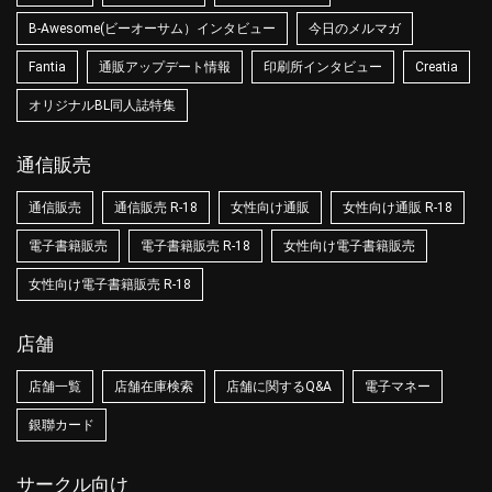
B-Awesome(ビーオーサム）インタビュー
今日のメルマガ
Fantia
通販アップデート情報
印刷所インタビュー
Creatia
オリジナルBL同人誌特集
通信販売
通信販売
通信販売 R-18
女性向け通販
女性向け通販 R-18
電子書籍販売
電子書籍販売 R-18
女性向け電子書籍販売
女性向け電子書籍販売 R-18
店舗
店舗一覧
店舗在庫検索
店舗に関するQ&A
電子マネー
銀聯カード
サークル向け