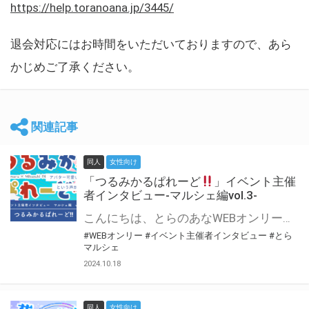
https://help.toranoana.jp/3445/
退会対応にはお時間をいただいておりますので、あら
かじめご了承ください。
関連記事
同人
女性向け
「つるみかるぱれーど
」イベント主催
者インタビュー-マルシェ編vol.3-
こんにちは、とらのあなWEBオンリー運営スタッフです。 新たにお届けする、イベント主催者インタビュー-マルシェ編-は、 とらのあなWEBオンリー「マルシェ」をご利用した主催様に 「マルシェ」を使って開催した感想や心がけをお聞きする企画です。 今回は、WEBオンリー初開催「つるみかるぱれーど
#WEBオンリー
#イベント主催者インタビュー
#とら
マルシェ
2024.10.18
同人
女性向け