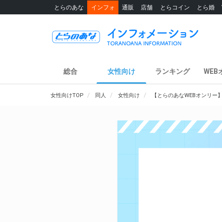
とらのあな
インフォ
通販
店舗
とらコイン
とら婚
総合
女性向け
ランキング
WEB
女性向けTOP
同人
女性向け
【とらのあなWEBオンリー