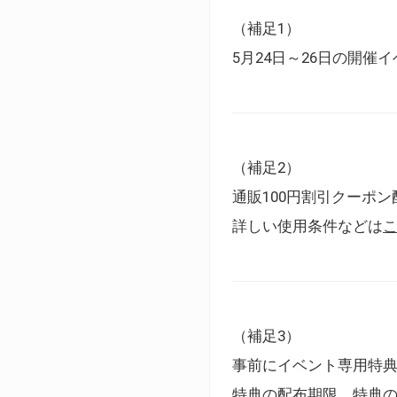
（補足1）
5月24日～26日の開
（補足2）
通販100円割引クーポン
詳しい使用条件などは
（補足3）
事前にイベント専用特
特典の配布期限、特典