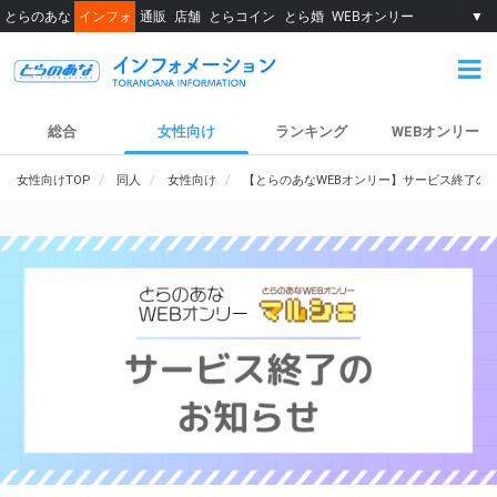
とらのあな
インフォ
通販
店舗
とらコイン
とら婚
WEBオンリー
▼
総合
女性向け
ランキング
WEBオンリー
女性向けTOP
同人
女性向け
【とらのあなWEBオンリー】サービス終了の