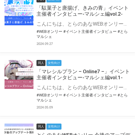
「駄菓子と唐揚げ、きみの青」イベント
主催者インタビュー-マルシェ編vol.2-
こんにちは、とらのあなWEBオンリー運営スタッフです。 新たにお届けする、イベント主催者インタビュー-マルシェ編-は、 とらのあなWEBオンリー「マルシェ」をご利用の主催様に 「マルシェ」を使ってイベントを開催した感想や心がけをお聞きする企画です。 今回は、WEBオンリー初開催「駄菓子と唐揚げ、きみの青」より、 主催のぎこ六屋様にお話を伺いました。 協力：ぎこ六屋様／イベント公式Twitter（@krkgwks） とらのあなWEBオンリー「マルシェ」とは？ WEBオンリーでリアルタイムでコミュニケーションがとれるオンライン会場です。
#WEBオンリー
#イベント主催者インタビュー
#とら
マルシェ
2024.09.27
同人
女性向け
「マレシルプラン – Online7 –」イベント
主催者インタビュー-マルシェ編vol.1-
こんにちは、とらのあなWEBオンリー運営スタッフです。 新たにお届けする、イベント主催者インタビュー-マルシェ編-は、 とらのあなWEBオンリー「マルシェ」をご利用した主催様に 「マルシェ」を使って開催した感想や心がけをお聞きする企画です。 今回は、WEBオンリー開催7回目迎えた「マレシルプラン – Online7 –」より、 主催の玉川うた様にお話を伺いました。 ▼マレシルプランのインタビュー前回記事 「イベント主催者インタビュー vol.6」はこちら 協力：玉川うた様（マレシルプラン実行委員会 代表）／イベント公式Twitter（@mallesil_plan） とらのあなWEBオンリー「マルシェ」とは？ WEBオンリーでリアルタイムでコミュニケーションがとれるオンライン会場です。
#WEBオンリー
#イベント主催者インタビュー
#とら
マルシェ
2024.05.09
同人
女性向け