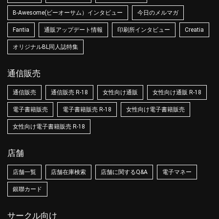
B-Awesome(ビーオーサム）インタビュー
今日のメルマガ
Fantia
通販アップデート情報
印刷所インタビュー
Creatia
オリジナルBL同人誌特集
通信販売
通信販売
通信販売 R-18
女性向け通販
女性向け通販 R-18
電子書籍販売
電子書籍販売 R-18
女性向け電子書籍販売
女性向け電子書籍販売 R-18
店舗
店舗一覧
店舗在庫検索
店舗に関するQ&A
電子マネー
銀聯カード
サークル向け