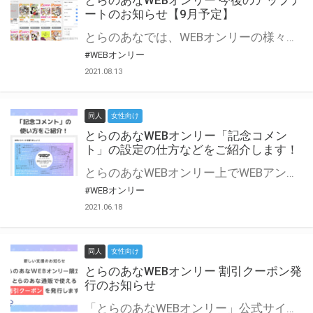
とらのあなWEBオンリー 今後のアップデ
ートのお知らせ【9月予定】
とらのあなでは、WEBオンリーの様々な支援を実施しています。 今回は2021年9月に実装を予定しているアップデート情報についてご紹介いたします。 とらのあなWEBオンリーサイトはこちら
#WEBオンリー
2021.08.13
同人
女性向け
とらのあなWEBオンリー「記念コメン
ト」の設定の仕方などをご紹介します！
とらのあなWEBオンリー上でWEBアンソロジーが作成できる「記念コメント」について、その使い方や作成手順を解説します！ 支援タイプを「サークル参加型」「サークル参加型・マルシェ(イベント会場)機能付き」でお申し込みいただいている主催者様はぜひご活用ください♪ とらのあなWEBオンリーサイトはこちら
#WEBオンリー
2021.06.18
同人
女性向け
とらのあなWEBオンリー 割引クーポン発
行のお知らせ
「とらのあなWEBオンリー」公式サイトでとらのあな通販の「割引クーポン」を配布中！ イベントごとに開催当日限定で使える割引クーポンのシリアルコードを発行します。 とらのあなWEBオンリーのページをチェックして、イベント当日にお得にお買い物を楽しみましょう♪ ※本キャンペーンは予告なく終了する場合がございます。 とらのあなWEBオンリーサイトはこちら