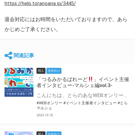
https://help.toranoana.jp/3445/
退会対応にはお時間をいただいておりますので、あら
かじめご了承ください。
関連記事
同人
女性向け
「つるみかるぱれーど
」イベント主催
者インタビュー-マルシェ編vol.3-
こんにちは、とらのあなWEBオンリー運営スタッフです。 新たにお届けする、イベント主催者インタビュー-マルシェ編-は、 とらのあなWEBオンリー「マルシェ」をご利用した主催様に 「マルシェ」を使って開催した感想や心がけをお聞きする企画です。 今回は、WEBオンリー初開催「つるみかるぱれーど
#WEBオンリー
#イベント主催者インタビュー
#とら
マルシェ
2024.10.18
同人
女性向け