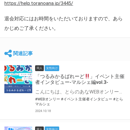
https://help.toranoana.jp/3445/
退会対応にはお時間をいただいておりますので、あら
かじめご了承ください。
関連記事
同人
女性向け
「つるみかるぱれーど
」イベント主催
者インタビュー-マルシェ編vol.3-
こんにちは、とらのあなWEBオンリー運営スタッフです。 新たにお届けする、イベント主催者インタビュー-マルシェ編-は、 とらのあなWEBオンリー「マルシェ」をご利用した主催様に 「マルシェ」を使って開催した感想や心がけをお聞きする企画です。 今回は、WEBオンリー初開催「つるみかるぱれーど
#WEBオンリー
#イベント主催者インタビュー
#とら
マルシェ
2024.10.18
同人
女性向け