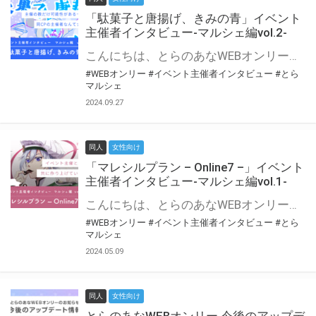
「駄菓子と唐揚げ、きみの青」イベント
主催者インタビュー-マルシェ編vol.2-
こんにちは、とらのあなWEBオンリー運営スタッフです。 新たにお届けする、イベント主催者インタビュー-マルシェ編-は、 とらのあなWEBオンリー「マルシェ」をご利用の主催様に 「マルシェ」を使ってイベントを開催した感想や心がけをお聞きする企画です。 今回は、WEBオンリー初開催「駄菓子と唐揚げ、きみの青」より、 主催のぎこ六屋様にお話を伺いました。 協力：ぎこ六屋様／イベント公式Twitter（@krkgwks） とらのあなWEBオンリー「マルシェ」とは？ WEBオンリーでリアルタイムでコミュニケーションがとれるオンライン会場です。
#WEBオンリー
#イベント主催者インタビュー
#とら
マルシェ
2024.09.27
同人
女性向け
「マレシルプラン – Online7 –」イベント
主催者インタビュー-マルシェ編vol.1-
こんにちは、とらのあなWEBオンリー運営スタッフです。 新たにお届けする、イベント主催者インタビュー-マルシェ編-は、 とらのあなWEBオンリー「マルシェ」をご利用した主催様に 「マルシェ」を使って開催した感想や心がけをお聞きする企画です。 今回は、WEBオンリー開催7回目迎えた「マレシルプラン – Online7 –」より、 主催の玉川うた様にお話を伺いました。 ▼マレシルプランのインタビュー前回記事 「イベント主催者インタビュー vol.6」はこちら 協力：玉川うた様（マレシルプラン実行委員会 代表）／イベント公式Twitter（@mallesil_plan） とらのあなWEBオンリー「マルシェ」とは？ WEBオンリーでリアルタイムでコミュニケーションがとれるオンライン会場です。
#WEBオンリー
#イベント主催者インタビュー
#とら
マルシェ
2024.05.09
同人
女性向け