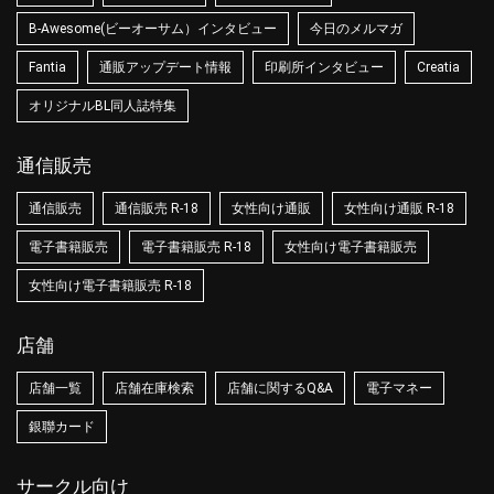
B-Awesome(ビーオーサム）インタビュー
今日のメルマガ
Fantia
通販アップデート情報
印刷所インタビュー
Creatia
オリジナルBL同人誌特集
通信販売
通信販売
通信販売 R-18
女性向け通販
女性向け通販 R-18
電子書籍販売
電子書籍販売 R-18
女性向け電子書籍販売
女性向け電子書籍販売 R-18
店舗
店舗一覧
店舗在庫検索
店舗に関するQ&A
電子マネー
銀聯カード
サークル向け