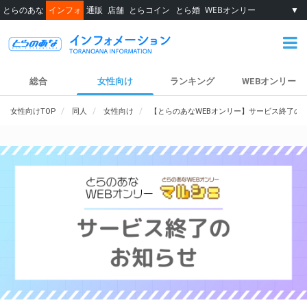
とらのあな
インフォ
通販
店舗
とらコイン
とら婚
WEBオンリー
▼
総合
女性向け
ランキング
WEBオンリー
女性向けTOP
同人
女性向け
【とらのあなWEBオンリー】サービス終了の