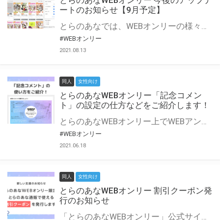
とらのあなWEBオンリー 今後のアップデ
ートのお知らせ【9月予定】
とらのあなでは、WEBオンリーの様々な支援を実施しています。 今回は2021年9月に実装を予定しているアップデート情報についてご紹介いたします。 とらのあなWEBオンリーサイトはこちら
#WEBオンリー
2021.08.13
同人
女性向け
とらのあなWEBオンリー「記念コメン
ト」の設定の仕方などをご紹介します！
とらのあなWEBオンリー上でWEBアンソロジーが作成できる「記念コメント」について、その使い方や作成手順を解説します！ 支援タイプを「サークル参加型」「サークル参加型・マルシェ(イベント会場)機能付き」でお申し込みいただいている主催者様はぜひご活用ください♪ とらのあなWEBオンリーサイトはこちら
#WEBオンリー
2021.06.18
同人
女性向け
とらのあなWEBオンリー 割引クーポン発
行のお知らせ
「とらのあなWEBオンリー」公式サイトでとらのあな通販の「割引クーポン」を配布中！ イベントごとに開催当日限定で使える割引クーポンのシリアルコードを発行します。 とらのあなWEBオンリーのページをチェックして、イベント当日にお得にお買い物を楽しみましょう♪ ※本キャンペーンは予告なく終了する場合がございます。 とらのあなWEBオンリーサイトはこちら