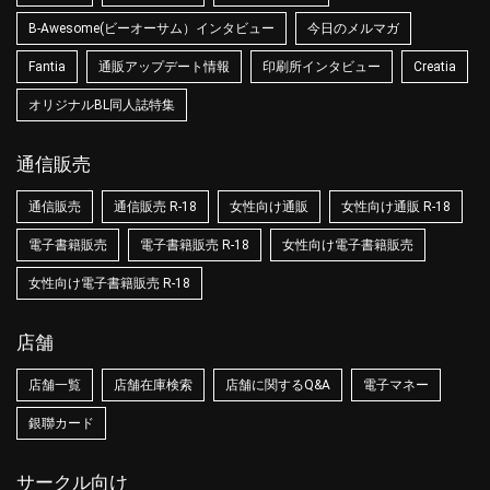
B-Awesome(ビーオーサム）インタビュー
今日のメルマガ
Fantia
通販アップデート情報
印刷所インタビュー
Creatia
オリジナルBL同人誌特集
通信販売
通信販売
通信販売 R-18
女性向け通販
女性向け通販 R-18
電子書籍販売
電子書籍販売 R-18
女性向け電子書籍販売
女性向け電子書籍販売 R-18
店舗
店舗一覧
店舗在庫検索
店舗に関するQ&A
電子マネー
銀聯カード
サークル向け