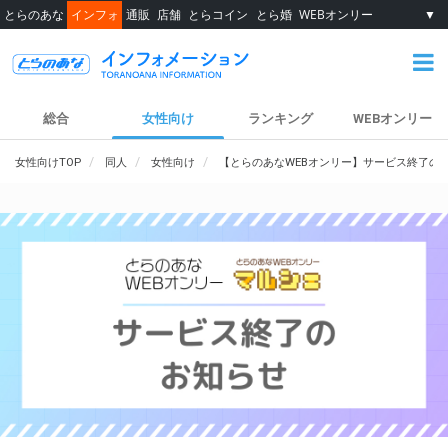
とらのあな
インフォ
通販
店舗
とらコイン
とら婚
WEBオンリー
▼
総合
女性向け
ランキング
WEBオンリー
女性向けTOP
同人
女性向け
【とらのあなWEBオンリー】サービス終了の