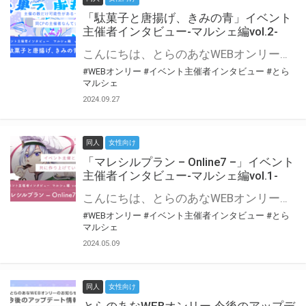
「駄菓子と唐揚げ、きみの青」イベント
主催者インタビュー-マルシェ編vol.2-
こんにちは、とらのあなWEBオンリー運営スタッフです。 新たにお届けする、イベント主催者インタビュー-マルシェ編-は、 とらのあなWEBオンリー「マルシェ」をご利用の主催様に 「マルシェ」を使ってイベントを開催した感想や心がけをお聞きする企画です。 今回は、WEBオンリー初開催「駄菓子と唐揚げ、きみの青」より、 主催のぎこ六屋様にお話を伺いました。 協力：ぎこ六屋様／イベント公式Twitter（@krkgwks） とらのあなWEBオンリー「マルシェ」とは？ WEBオンリーでリアルタイムでコミュニケーションがとれるオンライン会場です。
#WEBオンリー
#イベント主催者インタビュー
#とら
マルシェ
2024.09.27
同人
女性向け
「マレシルプラン – Online7 –」イベント
主催者インタビュー-マルシェ編vol.1-
こんにちは、とらのあなWEBオンリー運営スタッフです。 新たにお届けする、イベント主催者インタビュー-マルシェ編-は、 とらのあなWEBオンリー「マルシェ」をご利用した主催様に 「マルシェ」を使って開催した感想や心がけをお聞きする企画です。 今回は、WEBオンリー開催7回目迎えた「マレシルプラン – Online7 –」より、 主催の玉川うた様にお話を伺いました。 ▼マレシルプランのインタビュー前回記事 「イベント主催者インタビュー vol.6」はこちら 協力：玉川うた様（マレシルプラン実行委員会 代表）／イベント公式Twitter（@mallesil_plan） とらのあなWEBオンリー「マルシェ」とは？ WEBオンリーでリアルタイムでコミュニケーションがとれるオンライン会場です。
#WEBオンリー
#イベント主催者インタビュー
#とら
マルシェ
2024.05.09
同人
女性向け