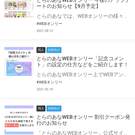
とらのあなWEBオンリー 今後のアップデ
ートのお知らせ【9月予定】
とらのあなでは、WEBオンリーの様々な支援を実施しています。 今回は2021年9月に実装を予定しているアップデート情報についてご紹介いたします。 とらのあなWEBオンリーサイトはこちら
#WEBオンリー
2021.08.13
同人
女性向け
とらのあなWEBオンリー「記念コメン
ト」の設定の仕方などをご紹介します！
とらのあなWEBオンリー上でWEBアンソロジーが作成できる「記念コメント」について、その使い方や作成手順を解説します！ 支援タイプを「サークル参加型」「サークル参加型・マルシェ(イベント会場)機能付き」でお申し込みいただいている主催者様はぜひご活用ください♪ とらのあなWEBオンリーサイトはこちら
#WEBオンリー
2021.06.18
同人
女性向け
とらのあなWEBオンリー 割引クーポン発
行のお知らせ
「とらのあなWEBオンリー」公式サイトでとらのあな通販の「割引クーポン」を配布中！ イベントごとに開催当日限定で使える割引クーポンのシリアルコードを発行します。 とらのあなWEBオンリーのページをチェックして、イベント当日にお得にお買い物を楽しみましょう♪ ※本キャンペーンは予告なく終了する場合がございます。 とらのあなWEBオンリーサイトはこちら