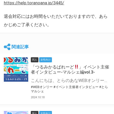
https://help.toranoana.jp/3445/
退会対応にはお時間をいただいておりますので、あら
かじめご了承ください。
関連記事
同人
女性向け
「つるみかるぱれーど
」イベント主催
者インタビュー-マルシェ編vol.3-
こんにちは、とらのあなWEBオンリー運営スタッフです。 新たにお届けする、イベント主催者インタビュー-マルシェ編-は、 とらのあなWEBオンリー「マルシェ」をご利用した主催様に 「マルシェ」を使って開催した感想や心がけをお聞きする企画です。 今回は、WEBオンリー初開催「つるみかるぱれーど
#WEBオンリー
#イベント主催者インタビュー
#とら
マルシェ
2024.10.18
同人
女性向け