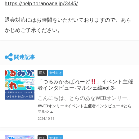
https://help.toranoana.jp/3445/
退会対応にはお時間をいただいておりますので、あら
かじめご了承ください。
関連記事
同人
女性向け
「つるみかるぱれーど
」イベント主催
者インタビュー-マルシェ編vol.3-
こんにちは、とらのあなWEBオンリー運営スタッフです。 新たにお届けする、イベント主催者インタビュー-マルシェ編-は、 とらのあなWEBオンリー「マルシェ」をご利用した主催様に 「マルシェ」を使って開催した感想や心がけをお聞きする企画です。 今回は、WEBオンリー初開催「つるみかるぱれーど
#WEBオンリー
#イベント主催者インタビュー
#とら
マルシェ
2024.10.18
同人
女性向け