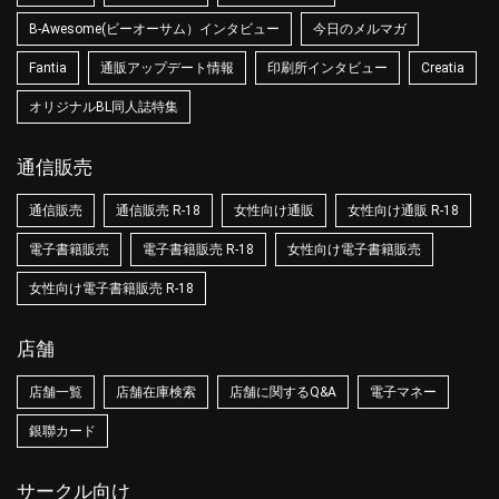
B-Awesome(ビーオーサム）インタビュー
今日のメルマガ
Fantia
通販アップデート情報
印刷所インタビュー
Creatia
オリジナルBL同人誌特集
通信販売
通信販売
通信販売 R-18
女性向け通販
女性向け通販 R-18
電子書籍販売
電子書籍販売 R-18
女性向け電子書籍販売
女性向け電子書籍販売 R-18
店舗
店舗一覧
店舗在庫検索
店舗に関するQ&A
電子マネー
銀聯カード
サークル向け