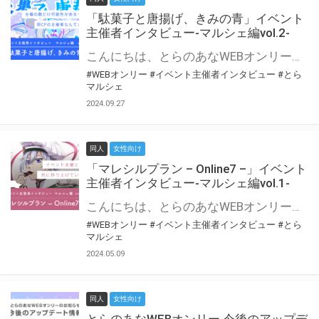
「駄菓子と唐揚げ、きみの青」イベント
主催者インタビュー-マルシェ編vol.2-
こんにちは、とらのあなWEBオンリー運営スタッフです。 新たにお届けする、イベント主催者インタビュー-マルシェ編-は、 とらのあなWEBオンリー「マルシェ」をご利用の主催様に 「マルシェ」を使ってイベントを開催した感想や心がけをお聞きする企画です。 今回は、WEBオンリー初開催「駄菓子と唐揚げ、きみの青」より、 主催のぎこ六屋様にお話を伺いました。 協力：ぎこ六屋様／イベント公式Twitter（@krkgwks） とらのあなWEBオンリー「マルシェ」とは？ WEBオンリーでリアルタイムでコミュニケーションがとれるオンライン会場です。
#WEBオンリー
#イベント主催者インタビュー
#とら
マルシェ
2024.09.27
同人
女性向け
「マレシルプラン – Online7 –」イベント
主催者インタビュー-マルシェ編vol.1-
こんにちは、とらのあなWEBオンリー運営スタッフです。 新たにお届けする、イベント主催者インタビュー-マルシェ編-は、 とらのあなWEBオンリー「マルシェ」をご利用した主催様に 「マルシェ」を使って開催した感想や心がけをお聞きする企画です。 今回は、WEBオンリー開催7回目迎えた「マレシルプラン – Online7 –」より、 主催の玉川うた様にお話を伺いました。 ▼マレシルプランのインタビュー前回記事 「イベント主催者インタビュー vol.6」はこちら 協力：玉川うた様（マレシルプラン実行委員会 代表）／イベント公式Twitter（@mallesil_plan） とらのあなWEBオンリー「マルシェ」とは？ WEBオンリーでリアルタイムでコミュニケーションがとれるオンライン会場です。
#WEBオンリー
#イベント主催者インタビュー
#とら
マルシェ
2024.05.09
同人
女性向け