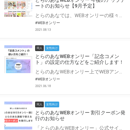
とらのあなWEBオンリー 今後のアップデ
ートのお知らせ【9月予定】
とらのあなでは、WEBオンリーの様々な支援を実施しています。 今回は2021年9月に実装を予定しているアップデート情報についてご紹介いたします。 とらのあなWEBオンリーサイトはこちら
#WEBオンリー
2021.08.13
同人
女性向け
とらのあなWEBオンリー「記念コメン
ト」の設定の仕方などをご紹介します！
とらのあなWEBオンリー上でWEBアンソロジーが作成できる「記念コメント」について、その使い方や作成手順を解説します！ 支援タイプを「サークル参加型」「サークル参加型・マルシェ(イベント会場)機能付き」でお申し込みいただいている主催者様はぜひご活用ください♪ とらのあなWEBオンリーサイトはこちら
#WEBオンリー
2021.06.18
同人
女性向け
とらのあなWEBオンリー 割引クーポン発
行のお知らせ
「とらのあなWEBオンリー」公式サイトでとらのあな通販の「割引クーポン」を配布中！ イベントごとに開催当日限定で使える割引クーポンのシリアルコードを発行します。 とらのあなWEBオンリーのページをチェックして、イベント当日にお得にお買い物を楽しみましょう♪ ※本キャンペーンは予告なく終了する場合がございます。 とらのあなWEBオンリーサイトはこちら