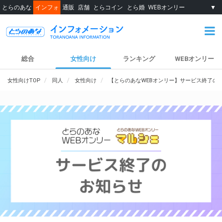
とらのあな
インフォ
通販
店舗
とらコイン
とら婚
WEBオンリー
▼
総合
女性向け
ランキング
WEBオンリー
女性向けTOP
同人
女性向け
【とらのあなWEBオンリー】サービス終了の