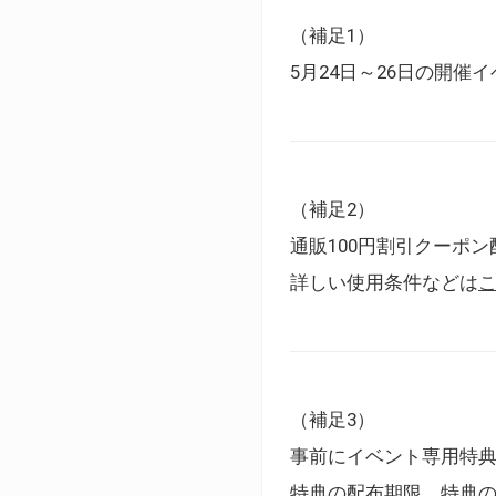
（補足1）
5月24日～26日の開
（補足2）
通販100円割引クーポン
詳しい使用条件などは
（補足3）
事前にイベント専用特
特典の配布期限、特典