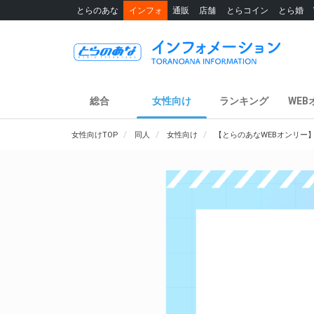
とらのあな
インフォ
通販
店舗
とらコイン
とら婚
総合
女性向け
ランキング
WEB
女性向けTOP
同人
女性向け
【とらのあなWEBオンリー