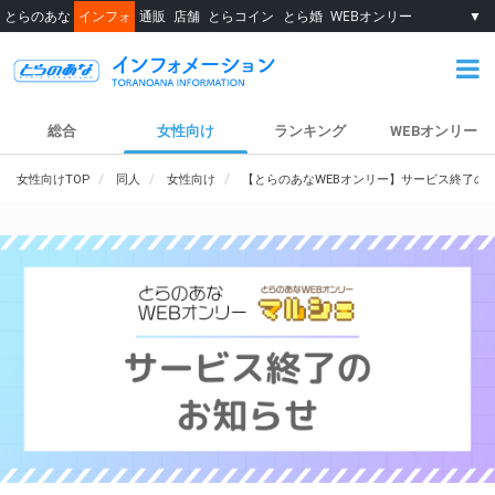
とらのあな
インフォ
通販
店舗
とらコイン
とら婚
WEBオンリー
▼
総合
女性向け
ランキング
WEBオンリー
女性向けTOP
同人
女性向け
【とらのあなWEBオンリー】サービス終了の