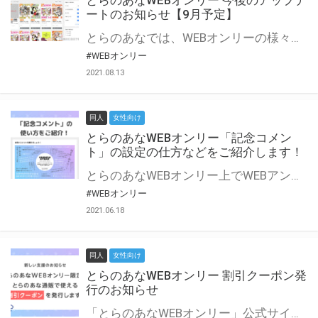
とらのあなWEBオンリー 今後のアップデ
ートのお知らせ【9月予定】
とらのあなでは、WEBオンリーの様々な支援を実施しています。 今回は2021年9月に実装を予定しているアップデート情報についてご紹介いたします。 とらのあなWEBオンリーサイトはこちら
#WEBオンリー
2021.08.13
同人
女性向け
とらのあなWEBオンリー「記念コメン
ト」の設定の仕方などをご紹介します！
とらのあなWEBオンリー上でWEBアンソロジーが作成できる「記念コメント」について、その使い方や作成手順を解説します！ 支援タイプを「サークル参加型」「サークル参加型・マルシェ(イベント会場)機能付き」でお申し込みいただいている主催者様はぜひご活用ください♪ とらのあなWEBオンリーサイトはこちら
#WEBオンリー
2021.06.18
同人
女性向け
とらのあなWEBオンリー 割引クーポン発
行のお知らせ
「とらのあなWEBオンリー」公式サイトでとらのあな通販の「割引クーポン」を配布中！ イベントごとに開催当日限定で使える割引クーポンのシリアルコードを発行します。 とらのあなWEBオンリーのページをチェックして、イベント当日にお得にお買い物を楽しみましょう♪ ※本キャンペーンは予告なく終了する場合がございます。 とらのあなWEBオンリーサイトはこちら