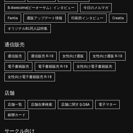
B-Awesome(ビーオーサム）インタビュー
今日のメルマガ
Fantia
通販アップデート情報
印刷所インタビュー
Creatia
オリジナルBL同人誌特集
通信販売
通信販売
通信販売 R-18
女性向け通販
女性向け通販 R-18
電子書籍販売
電子書籍販売 R-18
女性向け電子書籍販売
女性向け電子書籍販売 R-18
店舗
店舗一覧
店舗在庫検索
店舗に関するQ&A
電子マネー
銀聯カード
サークル向け