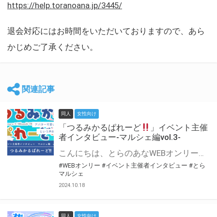
https://help.toranoana.jp/3445/
退会対応にはお時間をいただいておりますので、あら
かじめご了承ください。
関連記事
同人
女性向け
「つるみかるぱれーど
」イベント主催
者インタビュー-マルシェ編vol.3-
こんにちは、とらのあなWEBオンリー運営スタッフです。 新たにお届けする、イベント主催者インタビュー-マルシェ編-は、 とらのあなWEBオンリー「マルシェ」をご利用した主催様に 「マルシェ」を使って開催した感想や心がけをお聞きする企画です。 今回は、WEBオンリー初開催「つるみかるぱれーど
#WEBオンリー
#イベント主催者インタビュー
#とら
マルシェ
2024.10.18
同人
女性向け