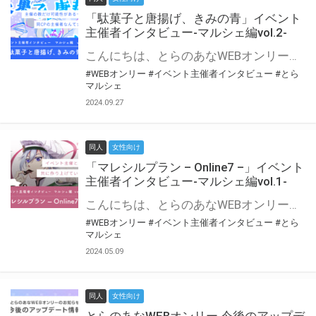
「駄菓子と唐揚げ、きみの青」イベント
主催者インタビュー-マルシェ編vol.2-
こんにちは、とらのあなWEBオンリー運営スタッフです。 新たにお届けする、イベント主催者インタビュー-マルシェ編-は、 とらのあなWEBオンリー「マルシェ」をご利用の主催様に 「マルシェ」を使ってイベントを開催した感想や心がけをお聞きする企画です。 今回は、WEBオンリー初開催「駄菓子と唐揚げ、きみの青」より、 主催のぎこ六屋様にお話を伺いました。 協力：ぎこ六屋様／イベント公式Twitter（@krkgwks） とらのあなWEBオンリー「マルシェ」とは？ WEBオンリーでリアルタイムでコミュニケーションがとれるオンライン会場です。
#WEBオンリー
#イベント主催者インタビュー
#とら
マルシェ
2024.09.27
同人
女性向け
「マレシルプラン – Online7 –」イベント
主催者インタビュー-マルシェ編vol.1-
こんにちは、とらのあなWEBオンリー運営スタッフです。 新たにお届けする、イベント主催者インタビュー-マルシェ編-は、 とらのあなWEBオンリー「マルシェ」をご利用した主催様に 「マルシェ」を使って開催した感想や心がけをお聞きする企画です。 今回は、WEBオンリー開催7回目迎えた「マレシルプラン – Online7 –」より、 主催の玉川うた様にお話を伺いました。 ▼マレシルプランのインタビュー前回記事 「イベント主催者インタビュー vol.6」はこちら 協力：玉川うた様（マレシルプラン実行委員会 代表）／イベント公式Twitter（@mallesil_plan） とらのあなWEBオンリー「マルシェ」とは？ WEBオンリーでリアルタイムでコミュニケーションがとれるオンライン会場です。
#WEBオンリー
#イベント主催者インタビュー
#とら
マルシェ
2024.05.09
同人
女性向け