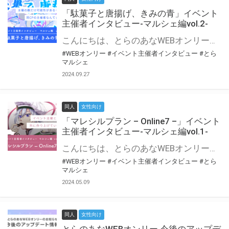
「駄菓子と唐揚げ、きみの青」イベント
主催者インタビュー-マルシェ編vol.2-
こんにちは、とらのあなWEBオンリー運営スタッフです。 新たにお届けする、イベント主催者インタビュー-マルシェ編-は、 とらのあなWEBオンリー「マルシェ」をご利用の主催様に 「マルシェ」を使ってイベントを開催した感想や心がけをお聞きする企画です。 今回は、WEBオンリー初開催「駄菓子と唐揚げ、きみの青」より、 主催のぎこ六屋様にお話を伺いました。 協力：ぎこ六屋様／イベント公式Twitter（@krkgwks） とらのあなWEBオンリー「マルシェ」とは？ WEBオンリーでリアルタイムでコミュニケーションがとれるオンライン会場です。
#WEBオンリー
#イベント主催者インタビュー
#とら
マルシェ
2024.09.27
同人
女性向け
「マレシルプラン – Online7 –」イベント
主催者インタビュー-マルシェ編vol.1-
こんにちは、とらのあなWEBオンリー運営スタッフです。 新たにお届けする、イベント主催者インタビュー-マルシェ編-は、 とらのあなWEBオンリー「マルシェ」をご利用した主催様に 「マルシェ」を使って開催した感想や心がけをお聞きする企画です。 今回は、WEBオンリー開催7回目迎えた「マレシルプラン – Online7 –」より、 主催の玉川うた様にお話を伺いました。 ▼マレシルプランのインタビュー前回記事 「イベント主催者インタビュー vol.6」はこちら 協力：玉川うた様（マレシルプラン実行委員会 代表）／イベント公式Twitter（@mallesil_plan） とらのあなWEBオンリー「マルシェ」とは？ WEBオンリーでリアルタイムでコミュニケーションがとれるオンライン会場です。
#WEBオンリー
#イベント主催者インタビュー
#とら
マルシェ
2024.05.09
同人
女性向け