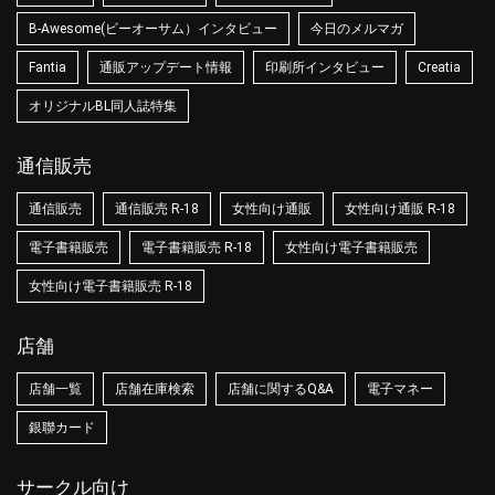
B-Awesome(ビーオーサム）インタビュー
今日のメルマガ
Fantia
通販アップデート情報
印刷所インタビュー
Creatia
オリジナルBL同人誌特集
通信販売
通信販売
通信販売 R-18
女性向け通販
女性向け通販 R-18
電子書籍販売
電子書籍販売 R-18
女性向け電子書籍販売
女性向け電子書籍販売 R-18
店舗
店舗一覧
店舗在庫検索
店舗に関するQ&A
電子マネー
銀聯カード
サークル向け