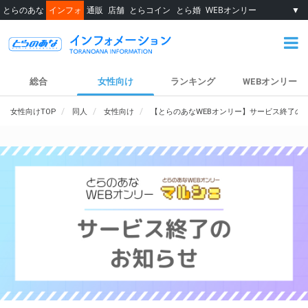
とらのあな
インフォ
通販
店舗
とらコイン
とら婚
WEBオンリー
▼
総合
女性向け
ランキング
WEBオンリー
女性向けTOP
同人
女性向け
【とらのあなWEBオンリー】サービス終了の