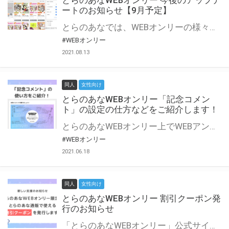
とらのあなWEBオンリー 今後のアップデ
ートのお知らせ【9月予定】
とらのあなでは、WEBオンリーの様々な支援を実施しています。 今回は2021年9月に実装を予定しているアップデート情報についてご紹介いたします。 とらのあなWEBオンリーサイトはこちら
#WEBオンリー
2021.08.13
同人
女性向け
とらのあなWEBオンリー「記念コメン
ト」の設定の仕方などをご紹介します！
とらのあなWEBオンリー上でWEBアンソロジーが作成できる「記念コメント」について、その使い方や作成手順を解説します！ 支援タイプを「サークル参加型」「サークル参加型・マルシェ(イベント会場)機能付き」でお申し込みいただいている主催者様はぜひご活用ください♪ とらのあなWEBオンリーサイトはこちら
#WEBオンリー
2021.06.18
同人
女性向け
とらのあなWEBオンリー 割引クーポン発
行のお知らせ
「とらのあなWEBオンリー」公式サイトでとらのあな通販の「割引クーポン」を配布中！ イベントごとに開催当日限定で使える割引クーポンのシリアルコードを発行します。 とらのあなWEBオンリーのページをチェックして、イベント当日にお得にお買い物を楽しみましょう♪ ※本キャンペーンは予告なく終了する場合がございます。 とらのあなWEBオンリーサイトはこちら