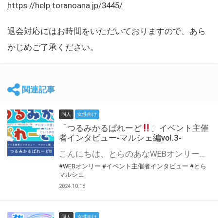
https://help.toranoana.jp/3445/
退会対応にはお時間をいただいておりますので、あら
かじめご了承ください。
関連記事
同人
女性向け
「つるみかるぱれーど
」イベント主催
者インタビュー-マルシェ編vol.3-
こんにちは、とらのあなWEBオンリー運営スタッフです。 新たにお届けする、イベント主催者インタビュー-マルシェ編-は、 とらのあなWEBオンリー「マルシェ」をご利用した主催様に 「マルシェ」を使って開催した感想や心がけをお聞きする企画です。 今回は、WEBオンリー初開催「つるみかるぱれーど
#WEBオンリー
#イベント主催者インタビュー
#とら
マルシェ
2024.10.18
同人
女性向け