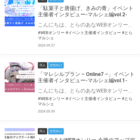
「駄菓子と唐揚げ、きみの青」イベント
主催者インタビュー-マルシェ編vol.2-
こんにちは、とらのあなWEBオンリー運営スタッフです。 新たにお届けする、イベント主催者インタビュー-マルシェ編-は、 とらのあなWEBオンリー「マルシェ」をご利用の主催様に 「マルシェ」を使ってイベントを開催した感想や心がけをお聞きする企画です。 今回は、WEBオンリー初開催「駄菓子と唐揚げ、きみの青」より、 主催のぎこ六屋様にお話を伺いました。 協力：ぎこ六屋様／イベント公式Twitter（@krkgwks） とらのあなWEBオンリー「マルシェ」とは？ WEBオンリーでリアルタイムでコミュニケーションがとれるオンライン会場です。
#WEBオンリー
#イベント主催者インタビュー
#とら
マルシェ
2024.09.27
同人
女性向け
「マレシルプラン – Online7 –」イベント
主催者インタビュー-マルシェ編vol.1-
こんにちは、とらのあなWEBオンリー運営スタッフです。 新たにお届けする、イベント主催者インタビュー-マルシェ編-は、 とらのあなWEBオンリー「マルシェ」をご利用した主催様に 「マルシェ」を使って開催した感想や心がけをお聞きする企画です。 今回は、WEBオンリー開催7回目迎えた「マレシルプラン – Online7 –」より、 主催の玉川うた様にお話を伺いました。 ▼マレシルプランのインタビュー前回記事 「イベント主催者インタビュー vol.6」はこちら 協力：玉川うた様（マレシルプラン実行委員会 代表）／イベント公式Twitter（@mallesil_plan） とらのあなWEBオンリー「マルシェ」とは？ WEBオンリーでリアルタイムでコミュニケーションがとれるオンライン会場です。
#WEBオンリー
#イベント主催者インタビュー
#とら
マルシェ
2024.05.09
同人
女性向け