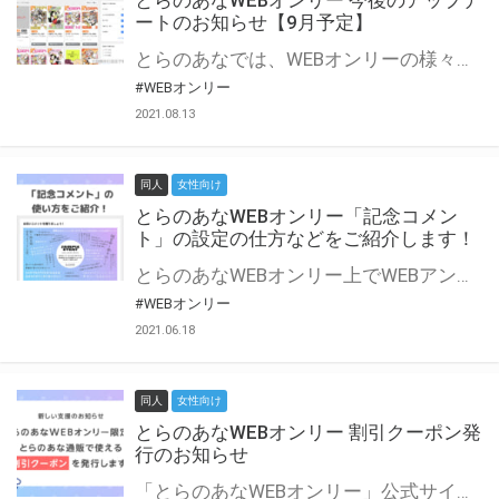
とらのあなWEBオンリー 今後のアップデ
ートのお知らせ【9月予定】
とらのあなでは、WEBオンリーの様々な支援を実施しています。 今回は2021年9月に実装を予定しているアップデート情報についてご紹介いたします。 とらのあなWEBオンリーサイトはこちら
#WEBオンリー
2021.08.13
同人
女性向け
とらのあなWEBオンリー「記念コメン
ト」の設定の仕方などをご紹介します！
とらのあなWEBオンリー上でWEBアンソロジーが作成できる「記念コメント」について、その使い方や作成手順を解説します！ 支援タイプを「サークル参加型」「サークル参加型・マルシェ(イベント会場)機能付き」でお申し込みいただいている主催者様はぜひご活用ください♪ とらのあなWEBオンリーサイトはこちら
#WEBオンリー
2021.06.18
同人
女性向け
とらのあなWEBオンリー 割引クーポン発
行のお知らせ
「とらのあなWEBオンリー」公式サイトでとらのあな通販の「割引クーポン」を配布中！ イベントごとに開催当日限定で使える割引クーポンのシリアルコードを発行します。 とらのあなWEBオンリーのページをチェックして、イベント当日にお得にお買い物を楽しみましょう♪ ※本キャンペーンは予告なく終了する場合がございます。 とらのあなWEBオンリーサイトはこちら