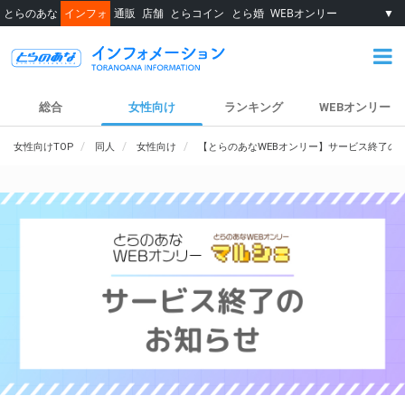
とらのあな
インフォ
通販
店舗
とらコイン
とら婚
WEBオンリー
▼
総合
女性向け
ランキング
WEBオンリー
女性向けTOP
同人
女性向け
【とらのあなWEBオンリー】サービス終了の