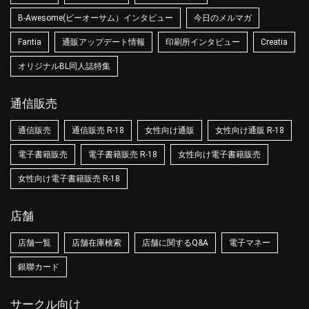
B-Awesome(ビーオーサム）インタビュー
今日のメルマガ
Fantia
通販アップデート情報
印刷所インタビュー
Creatia
オリジナルBL同人誌特集
通信販売
通信販売
通信販売 R-18
女性向け通販
女性向け通販 R-18
電子書籍販売
電子書籍販売 R-18
女性向け電子書籍販売
女性向け電子書籍販売 R-18
店舗
店舗一覧
店舗在庫検索
店舗に関するQ&A
電子マネー
銀聯カード
サークル向け