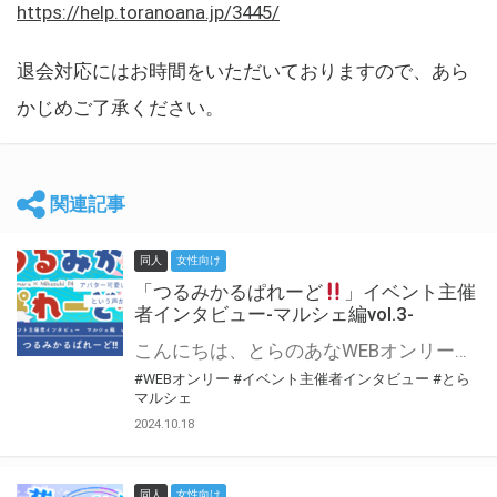
https://help.toranoana.jp/3445/
退会対応にはお時間をいただいておりますので、あら
かじめご了承ください。
関連記事
同人
女性向け
「つるみかるぱれーど
」イベント主催
者インタビュー-マルシェ編vol.3-
こんにちは、とらのあなWEBオンリー運営スタッフです。 新たにお届けする、イベント主催者インタビュー-マルシェ編-は、 とらのあなWEBオンリー「マルシェ」をご利用した主催様に 「マルシェ」を使って開催した感想や心がけをお聞きする企画です。 今回は、WEBオンリー初開催「つるみかるぱれーど
#WEBオンリー
#イベント主催者インタビュー
#とら
マルシェ
2024.10.18
同人
女性向け