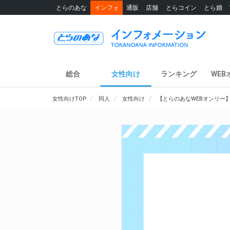
とらのあな
インフォ
通販
店舗
とらコイン
とら婚
総合
女性向け
ランキング
WEB
女性向けTOP
同人
女性向け
【とらのあなWEBオンリー