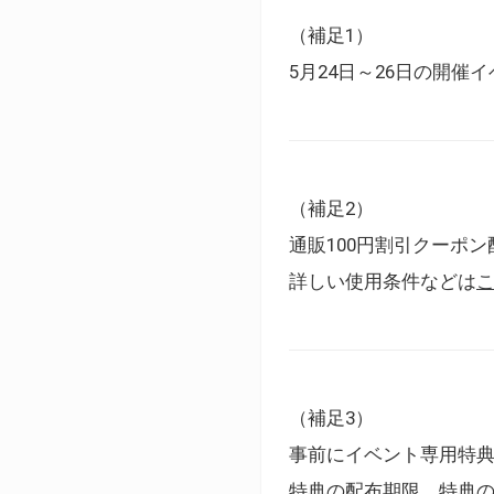
（補足1）
5月24日～26日の開
（補足2）
通販100円割引クーポン
詳しい使用条件などは
（補足3）
事前にイベント専用特
特典の配布期限、特典