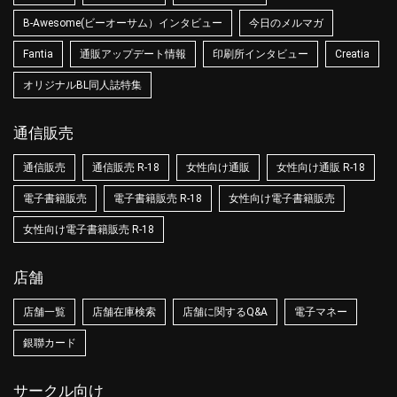
B-Awesome(ビーオーサム）インタビュー
今日のメルマガ
Fantia
通販アップデート情報
印刷所インタビュー
Creatia
オリジナルBL同人誌特集
通信販売
通信販売
通信販売 R-18
女性向け通販
女性向け通販 R-18
電子書籍販売
電子書籍販売 R-18
女性向け電子書籍販売
女性向け電子書籍販売 R-18
店舗
店舗一覧
店舗在庫検索
店舗に関するQ&A
電子マネー
銀聯カード
サークル向け