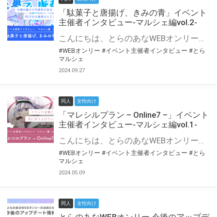
「駄菓子と唐揚げ、きみの青」イベント
主催者インタビュー-マルシェ編vol.2-
こんにちは、とらのあなWEBオンリー運営スタッフです。 新たにお届けする、イベント主催者インタビュー-マルシェ編-は、 とらのあなWEBオンリー「マルシェ」をご利用の主催様に 「マルシェ」を使ってイベントを開催した感想や心がけをお聞きする企画です。 今回は、WEBオンリー初開催「駄菓子と唐揚げ、きみの青」より、 主催のぎこ六屋様にお話を伺いました。 協力：ぎこ六屋様／イベント公式Twitter（@krkgwks） とらのあなWEBオンリー「マルシェ」とは？ WEBオンリーでリアルタイムでコミュニケーションがとれるオンライン会場です。
#WEBオンリー
#イベント主催者インタビュー
#とら
マルシェ
2024.09.27
同人
女性向け
「マレシルプラン – Online7 –」イベント
主催者インタビュー-マルシェ編vol.1-
こんにちは、とらのあなWEBオンリー運営スタッフです。 新たにお届けする、イベント主催者インタビュー-マルシェ編-は、 とらのあなWEBオンリー「マルシェ」をご利用した主催様に 「マルシェ」を使って開催した感想や心がけをお聞きする企画です。 今回は、WEBオンリー開催7回目迎えた「マレシルプラン – Online7 –」より、 主催の玉川うた様にお話を伺いました。 ▼マレシルプランのインタビュー前回記事 「イベント主催者インタビュー vol.6」はこちら 協力：玉川うた様（マレシルプラン実行委員会 代表）／イベント公式Twitter（@mallesil_plan） とらのあなWEBオンリー「マルシェ」とは？ WEBオンリーでリアルタイムでコミュニケーションがとれるオンライン会場です。
#WEBオンリー
#イベント主催者インタビュー
#とら
マルシェ
2024.05.09
同人
女性向け