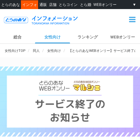
とらのあな
インフォ
通販
店舗
とらコイン
とら婚
WEBオンリー
▼
総合
女性向け
ランキング
WEBオンリー
女性向けTOP
同人
女性向け
【とらのあなWEBオンリー】サービス終了の