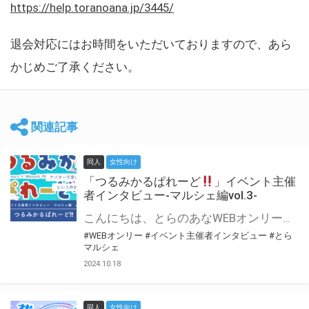
https://help.toranoana.jp/3445/
退会対応にはお時間をいただいておりますので、あら
かじめご了承ください。
関連記事
同人
女性向け
「つるみかるぱれーど
」イベント主催
者インタビュー-マルシェ編vol.3-
こんにちは、とらのあなWEBオンリー運営スタッフです。 新たにお届けする、イベント主催者インタビュー-マルシェ編-は、 とらのあなWEBオンリー「マルシェ」をご利用した主催様に 「マルシェ」を使って開催した感想や心がけをお聞きする企画です。 今回は、WEBオンリー初開催「つるみかるぱれーど
#WEBオンリー
#イベント主催者インタビュー
#とら
マルシェ
2024.10.18
同人
女性向け