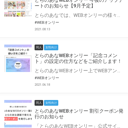
とらのあなWEBオンリー 今後のアップデ
ートのお知らせ【9月予定】
とらのあなでは、WEBオンリーの様々な支援を実施しています。 今回は2021年9月に実装を予定しているアップデート情報についてご紹介いたします。 とらのあなWEBオンリーサイトはこちら
#WEBオンリー
2021.08.13
同人
女性向け
とらのあなWEBオンリー「記念コメン
ト」の設定の仕方などをご紹介します！
とらのあなWEBオンリー上でWEBアンソロジーが作成できる「記念コメント」について、その使い方や作成手順を解説します！ 支援タイプを「サークル参加型」「サークル参加型・マルシェ(イベント会場)機能付き」でお申し込みいただいている主催者様はぜひご活用ください♪ とらのあなWEBオンリーサイトはこちら
#WEBオンリー
2021.06.18
同人
女性向け
とらのあなWEBオンリー 割引クーポン発
行のお知らせ
「とらのあなWEBオンリー」公式サイトでとらのあな通販の「割引クーポン」を配布中！ イベントごとに開催当日限定で使える割引クーポンのシリアルコードを発行します。 とらのあなWEBオンリーのページをチェックして、イベント当日にお得にお買い物を楽しみましょう♪ ※本キャンペーンは予告なく終了する場合がございます。 とらのあなWEBオンリーサイトはこちら