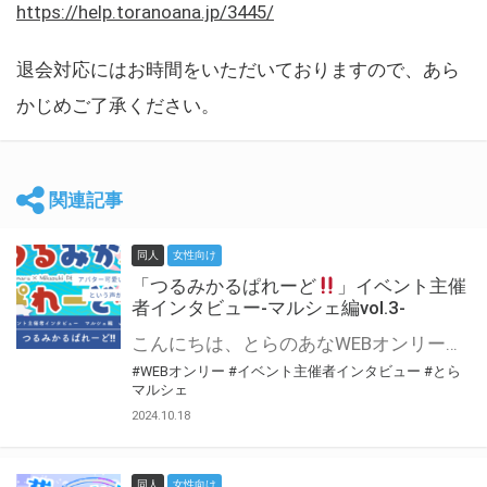
https://help.toranoana.jp/3445/
退会対応にはお時間をいただいておりますので、あら
かじめご了承ください。
関連記事
同人
女性向け
「つるみかるぱれーど
」イベント主催
者インタビュー-マルシェ編vol.3-
こんにちは、とらのあなWEBオンリー運営スタッフです。 新たにお届けする、イベント主催者インタビュー-マルシェ編-は、 とらのあなWEBオンリー「マルシェ」をご利用した主催様に 「マルシェ」を使って開催した感想や心がけをお聞きする企画です。 今回は、WEBオンリー初開催「つるみかるぱれーど
#WEBオンリー
#イベント主催者インタビュー
#とら
マルシェ
2024.10.18
同人
女性向け