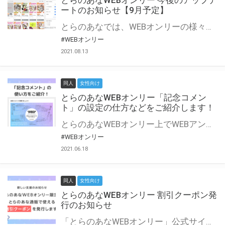
とらのあなWEBオンリー 今後のアップデ
ートのお知らせ【9月予定】
とらのあなでは、WEBオンリーの様々な支援を実施しています。 今回は2021年9月に実装を予定しているアップデート情報についてご紹介いたします。 とらのあなWEBオンリーサイトはこちら
#WEBオンリー
2021.08.13
同人
女性向け
とらのあなWEBオンリー「記念コメン
ト」の設定の仕方などをご紹介します！
とらのあなWEBオンリー上でWEBアンソロジーが作成できる「記念コメント」について、その使い方や作成手順を解説します！ 支援タイプを「サークル参加型」「サークル参加型・マルシェ(イベント会場)機能付き」でお申し込みいただいている主催者様はぜひご活用ください♪ とらのあなWEBオンリーサイトはこちら
#WEBオンリー
2021.06.18
同人
女性向け
とらのあなWEBオンリー 割引クーポン発
行のお知らせ
「とらのあなWEBオンリー」公式サイトでとらのあな通販の「割引クーポン」を配布中！ イベントごとに開催当日限定で使える割引クーポンのシリアルコードを発行します。 とらのあなWEBオンリーのページをチェックして、イベント当日にお得にお買い物を楽しみましょう♪ ※本キャンペーンは予告なく終了する場合がございます。 とらのあなWEBオンリーサイトはこちら