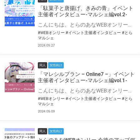
「駄菓子と唐揚げ、きみの青」イベント
主催者インタビュー-マルシェ編vol.2-
こんにちは、とらのあなWEBオンリー運営スタッフです。 新たにお届けする、イベント主催者インタビュー-マルシェ編-は、 とらのあなWEBオンリー「マルシェ」をご利用の主催様に 「マルシェ」を使ってイベントを開催した感想や心がけをお聞きする企画です。 今回は、WEBオンリー初開催「駄菓子と唐揚げ、きみの青」より、 主催のぎこ六屋様にお話を伺いました。 協力：ぎこ六屋様／イベント公式Twitter（@krkgwks） とらのあなWEBオンリー「マルシェ」とは？ WEBオンリーでリアルタイムでコミュニケーションがとれるオンライン会場です。
#WEBオンリー
#イベント主催者インタビュー
#とら
マルシェ
2024.09.27
同人
女性向け
「マレシルプラン – Online7 –」イベント
主催者インタビュー-マルシェ編vol.1-
こんにちは、とらのあなWEBオンリー運営スタッフです。 新たにお届けする、イベント主催者インタビュー-マルシェ編-は、 とらのあなWEBオンリー「マルシェ」をご利用した主催様に 「マルシェ」を使って開催した感想や心がけをお聞きする企画です。 今回は、WEBオンリー開催7回目迎えた「マレシルプラン – Online7 –」より、 主催の玉川うた様にお話を伺いました。 ▼マレシルプランのインタビュー前回記事 「イベント主催者インタビュー vol.6」はこちら 協力：玉川うた様（マレシルプラン実行委員会 代表）／イベント公式Twitter（@mallesil_plan） とらのあなWEBオンリー「マルシェ」とは？ WEBオンリーでリアルタイムでコミュニケーションがとれるオンライン会場です。
#WEBオンリー
#イベント主催者インタビュー
#とら
マルシェ
2024.05.09
同人
女性向け