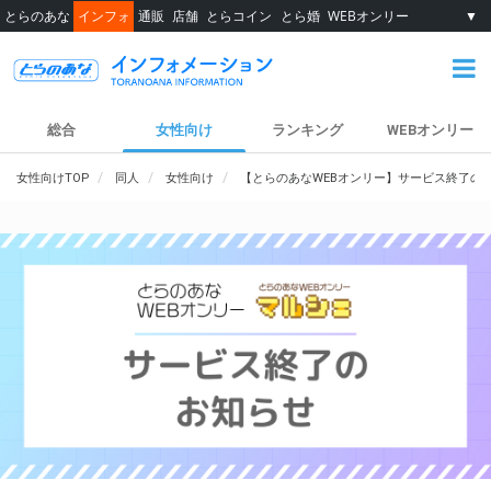
とらのあな
インフォ
通販
店舗
とらコイン
とら婚
WEBオンリー
▼
総合
女性向け
ランキング
WEBオンリー
女性向けTOP
同人
女性向け
【とらのあなWEBオンリー】サービス終了の