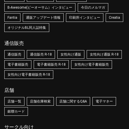
B-Awesome(ビーオーサム）インタビュー
今日のメルマガ
Fantia
通販アップデート情報
印刷所インタビュー
Creatia
オリジナルBL同人誌特集
通信販売
通信販売
通信販売 R-18
女性向け通販
女性向け通販 R-18
電子書籍販売
電子書籍販売 R-18
女性向け電子書籍販売
女性向け電子書籍販売 R-18
店舗
店舗一覧
店舗在庫検索
店舗に関するQ&A
電子マネー
銀聯カード
サークル向け