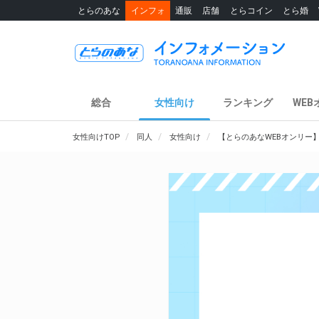
とらのあな
インフォ
通販
店舗
とらコイン
とら婚
総合
女性向け
ランキング
WEB
女性向けTOP
同人
女性向け
【とらのあなWEBオンリー