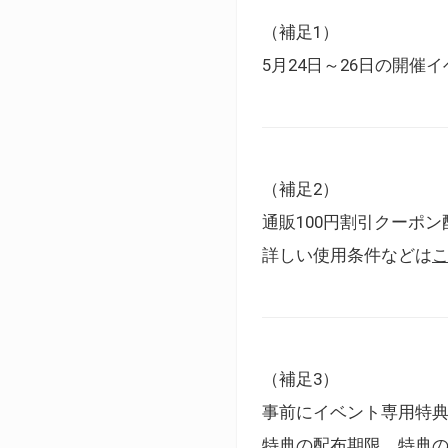
（補足1）
5月24日～26日の開
（補足2）
通販100円割引クーポン
詳しい使用条件などは
（補足3）
事前にイベント専用特
特典の配布期限、特典