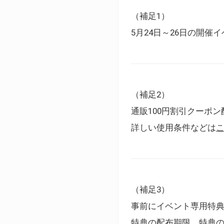
（補足1）
5月24日～26日の開
（補足2）
通販100円割引クーポン
詳しい使用条件などは
（補足3）
事前にイベント専用特
特典の配布期限、特典