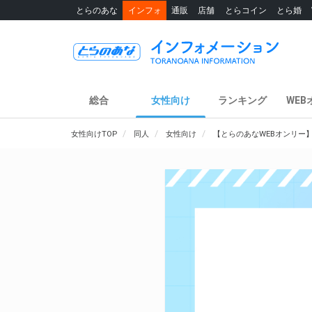
とらのあな
インフォ
通販
店舗
とらコイン
とら婚
総合
女性向け
ランキング
WEB
女性向けTOP
同人
女性向け
【とらのあなWEBオンリー