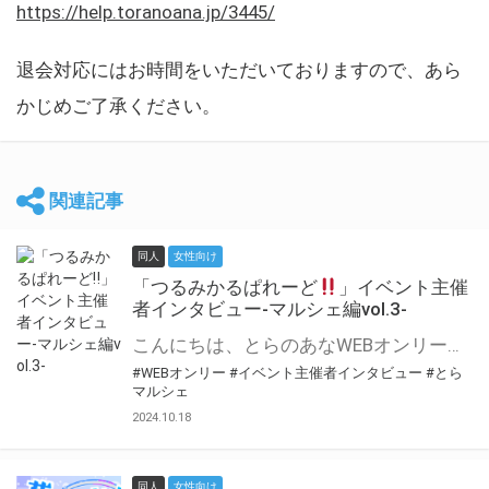
https://help.toranoana.jp/3445/
退会対応にはお時間をいただいておりますので、あら
かじめご了承ください。
関連記事
同人
女性向け
「つるみかるぱれーど
」イベント主催
者インタビュー-マルシェ編vol.3-
こんにちは、とらのあなWEBオンリー運営スタッフです。 新たにお届けする、イベント主催者インタビュー-マルシェ編-は、 とらのあなWEBオンリー「マルシェ」をご利用した主催様に 「マルシェ」を使って開催した感想や心がけをお聞きする企画です。 今回は、WEBオンリー初開催「つるみかるぱれーど
#WEBオンリー
#イベント主催者インタビュー
#とら
マルシェ
2024.10.18
同人
女性向け