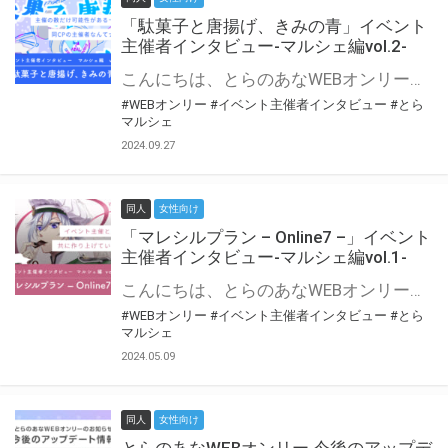
「駄菓子と唐揚げ、きみの青」イベント
主催者インタビュー-マルシェ編vol.2-
こんにちは、とらのあなWEBオンリー運営スタッフです。 新たにお届けする、イベント主催者インタビュー-マルシェ編-は、 とらのあなWEBオンリー「マルシェ」をご利用の主催様に 「マルシェ」を使ってイベントを開催した感想や心がけをお聞きする企画です。 今回は、WEBオンリー初開催「駄菓子と唐揚げ、きみの青」より、 主催のぎこ六屋様にお話を伺いました。 協力：ぎこ六屋様／イベント公式Twitter（@krkgwks） とらのあなWEBオンリー「マルシェ」とは？ WEBオンリーでリアルタイムでコミュニケーションがとれるオンライン会場です。
#WEBオンリー
#イベント主催者インタビュー
#とら
マルシェ
2024.09.27
同人
女性向け
「マレシルプラン – Online7 –」イベント
主催者インタビュー-マルシェ編vol.1-
こんにちは、とらのあなWEBオンリー運営スタッフです。 新たにお届けする、イベント主催者インタビュー-マルシェ編-は、 とらのあなWEBオンリー「マルシェ」をご利用した主催様に 「マルシェ」を使って開催した感想や心がけをお聞きする企画です。 今回は、WEBオンリー開催7回目迎えた「マレシルプラン – Online7 –」より、 主催の玉川うた様にお話を伺いました。 ▼マレシルプランのインタビュー前回記事 「イベント主催者インタビュー vol.6」はこちら 協力：玉川うた様（マレシルプラン実行委員会 代表）／イベント公式Twitter（@mallesil_plan） とらのあなWEBオンリー「マルシェ」とは？ WEBオンリーでリアルタイムでコミュニケーションがとれるオンライン会場です。
#WEBオンリー
#イベント主催者インタビュー
#とら
マルシェ
2024.05.09
同人
女性向け