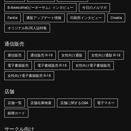
B-Awesome(ビーオーサム）インタビュー
今日のメルマガ
Fantia
通販アップデート情報
印刷所インタビュー
Creatia
オリジナルBL同人誌特集
通信販売
通信販売
通信販売 R-18
女性向け通販
女性向け通販 R-18
電子書籍販売
電子書籍販売 R-18
女性向け電子書籍販売
女性向け電子書籍販売 R-18
店舗
店舗一覧
店舗在庫検索
店舗に関するQ&A
電子マネー
銀聯カード
サークル向け