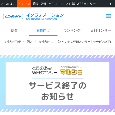
とらのあな
インフォ
通販
店舗
とらコイン
とら婚
WEBオンリー
▼
総合
女性向け
ランキング
WEBオンリー
女性向けTOP
同人
女性向け
【とらのあなWEBオンリー】サービス終了の