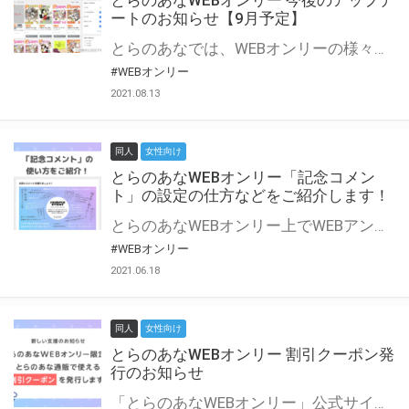
とらのあなWEBオンリー 今後のアップデ
ートのお知らせ【9月予定】
とらのあなでは、WEBオンリーの様々な支援を実施しています。 今回は2021年9月に実装を予定しているアップデート情報についてご紹介いたします。 とらのあなWEBオンリーサイトはこちら
#WEBオンリー
2021.08.13
同人
女性向け
とらのあなWEBオンリー「記念コメン
ト」の設定の仕方などをご紹介します！
とらのあなWEBオンリー上でWEBアンソロジーが作成できる「記念コメント」について、その使い方や作成手順を解説します！ 支援タイプを「サークル参加型」「サークル参加型・マルシェ(イベント会場)機能付き」でお申し込みいただいている主催者様はぜひご活用ください♪ とらのあなWEBオンリーサイトはこちら
#WEBオンリー
2021.06.18
同人
女性向け
とらのあなWEBオンリー 割引クーポン発
行のお知らせ
「とらのあなWEBオンリー」公式サイトでとらのあな通販の「割引クーポン」を配布中！ イベントごとに開催当日限定で使える割引クーポンのシリアルコードを発行します。 とらのあなWEBオンリーのページをチェックして、イベント当日にお得にお買い物を楽しみましょう♪ ※本キャンペーンは予告なく終了する場合がございます。 とらのあなWEBオンリーサイトはこちら