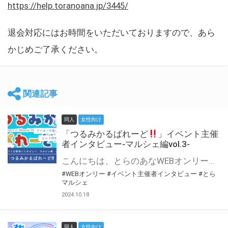
https://help.toranoana.jp/3445/
退会対応にはお時間をいただいておりますので、あら
かじめご了承ください。
関連記事
同人
女性向け
「つるみかるぱれーど
」イベント主催
者インタビュー-マルシェ編vol.3-
こんにちは、とらのあなWEBオンリー運営スタッフです。 新たにお届けする、イベント主催者インタビュー-マルシェ編-は、 とらのあなWEBオンリー「マルシェ」をご利用した主催様に 「マルシェ」を使って開催した感想や心がけをお聞きする企画です。 今回は、WEBオンリー初開催「つるみかるぱれーど
#WEBオンリー
#イベント主催者インタビュー
#とら
マルシェ
2024.10.18
同人
女性向け