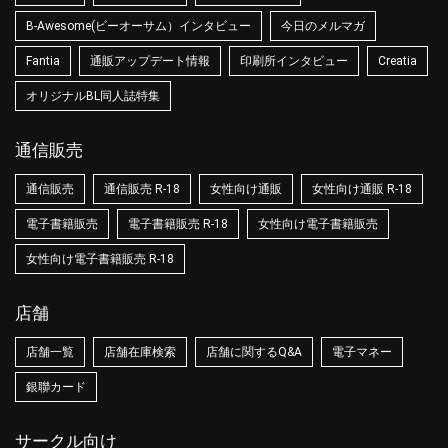
B-Awesome(ビーオーサム）インタビュー
今日のメルマガ
Fantia
通販アップデート情報
印刷所インタビュー
Creatia
オリジナルBL同人誌特集
通信販売
通信販売
通信販売 R-18
女性向け通販
女性向け通販 R-18
電子書籍販売
電子書籍販売 R-18
女性向け電子書籍販売
女性向け電子書籍販売 R-18
店舗
店舗一覧
店舗在庫検索
店舗に関するQ&A
電子マネー
銀聯カード
サークル向け