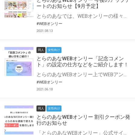
とらのあなWEBオンリー 今後のアップデ
ートのお知らせ【9月予定】
とらのあなでは、WEBオンリーの様々な支援を実施しています。 今回は2021年9月に実装を予定しているアップデート情報についてご紹介いたします。 とらのあなWEBオンリーサイトはこちら
#WEBオンリー
2021.08.13
同人
女性向け
とらのあなWEBオンリー「記念コメン
ト」の設定の仕方などをご紹介します！
とらのあなWEBオンリー上でWEBアンソロジーが作成できる「記念コメント」について、その使い方や作成手順を解説します！ 支援タイプを「サークル参加型」「サークル参加型・マルシェ(イベント会場)機能付き」でお申し込みいただいている主催者様はぜひご活用ください♪ とらのあなWEBオンリーサイトはこちら
#WEBオンリー
2021.06.18
同人
女性向け
とらのあなWEBオンリー 割引クーポン発
行のお知らせ
「とらのあなWEBオンリー」公式サイトでとらのあな通販の「割引クーポン」を配布中！ イベントごとに開催当日限定で使える割引クーポンのシリアルコードを発行します。 とらのあなWEBオンリーのページをチェックして、イベント当日にお得にお買い物を楽しみましょう♪ ※本キャンペーンは予告なく終了する場合がございます。 とらのあなWEBオンリーサイトはこちら