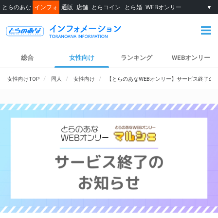
とらのあな
インフォ
通販
店舗
とらコイン
とら婚
WEBオンリー
▼
総合
女性向け
ランキング
WEBオンリー
女性向けTOP
同人
女性向け
【とらのあなWEBオンリー】サービス終了の