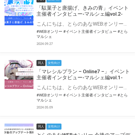
「駄菓子と唐揚げ、きみの青」イベント
主催者インタビュー-マルシェ編vol.2-
こんにちは、とらのあなWEBオンリー運営スタッフです。 新たにお届けする、イベント主催者インタビュー-マルシェ編-は、 とらのあなWEBオンリー「マルシェ」をご利用の主催様に 「マルシェ」を使ってイベントを開催した感想や心がけをお聞きする企画です。 今回は、WEBオンリー初開催「駄菓子と唐揚げ、きみの青」より、 主催のぎこ六屋様にお話を伺いました。 協力：ぎこ六屋様／イベント公式Twitter（@krkgwks） とらのあなWEBオンリー「マルシェ」とは？ WEBオンリーでリアルタイムでコミュニケーションがとれるオンライン会場です。
#WEBオンリー
#イベント主催者インタビュー
#とら
マルシェ
2024.09.27
同人
女性向け
「マレシルプラン – Online7 –」イベント
主催者インタビュー-マルシェ編vol.1-
こんにちは、とらのあなWEBオンリー運営スタッフです。 新たにお届けする、イベント主催者インタビュー-マルシェ編-は、 とらのあなWEBオンリー「マルシェ」をご利用した主催様に 「マルシェ」を使って開催した感想や心がけをお聞きする企画です。 今回は、WEBオンリー開催7回目迎えた「マレシルプラン – Online7 –」より、 主催の玉川うた様にお話を伺いました。 ▼マレシルプランのインタビュー前回記事 「イベント主催者インタビュー vol.6」はこちら 協力：玉川うた様（マレシルプラン実行委員会 代表）／イベント公式Twitter（@mallesil_plan） とらのあなWEBオンリー「マルシェ」とは？ WEBオンリーでリアルタイムでコミュニケーションがとれるオンライン会場です。
#WEBオンリー
#イベント主催者インタビュー
#とら
マルシェ
2024.05.09
同人
女性向け