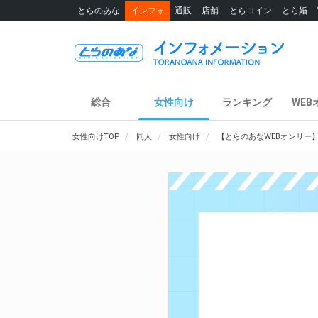
とらのあな
インフォ
通販
店舗
とらコイン
とら婚
総合
女性向け
ランキング
WEB
女性向けTOP
同人
女性向け
【とらのあなWEBオンリー