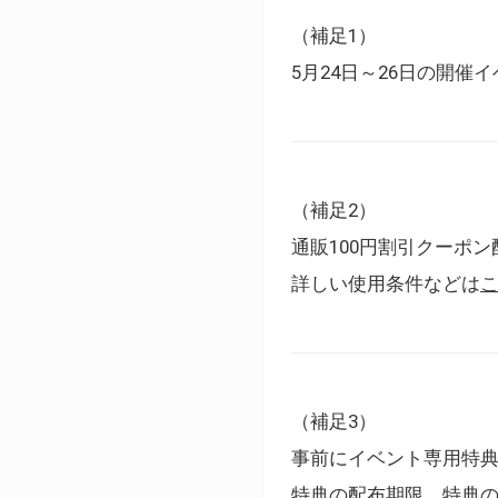
（補足1）
5月24日～26日の開
（補足2）
通販100円割引クーポン
詳しい使用条件などは
（補足3）
事前にイベント専用特
特典の配布期限、特典