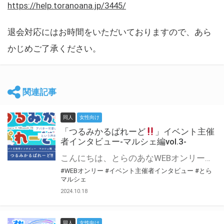
https://help.toranoana.jp/3445/
退会対応にはお時間をいただいておりますので、あら
かじめご了承ください。
関連記事
同人
女性向け
「つるみかるぱれーど
」イベント主催
者インタビュー-マルシェ編vol.3-
こんにちは、とらのあなWEBオンリー運営スタッフです。 新たにお届けする、イベント主催者インタビュー-マルシェ編-は、 とらのあなWEBオンリー「マルシェ」をご利用した主催様に 「マルシェ」を使って開催した感想や心がけをお聞きする企画です。 今回は、WEBオンリー初開催「つるみかるぱれーど
#WEBオンリー
#イベント主催者インタビュー
#とら
マルシェ
2024.10.18
同人
女性向け