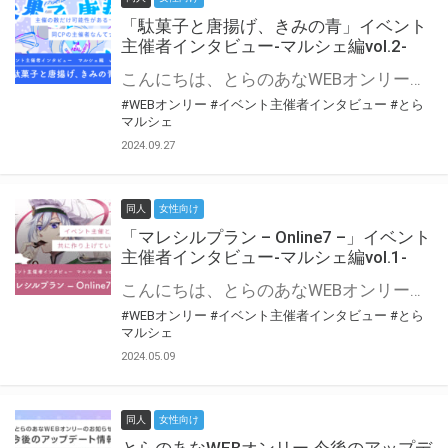
「駄菓子と唐揚げ、きみの青」イベント
主催者インタビュー-マルシェ編vol.2-
こんにちは、とらのあなWEBオンリー運営スタッフです。 新たにお届けする、イベント主催者インタビュー-マルシェ編-は、 とらのあなWEBオンリー「マルシェ」をご利用の主催様に 「マルシェ」を使ってイベントを開催した感想や心がけをお聞きする企画です。 今回は、WEBオンリー初開催「駄菓子と唐揚げ、きみの青」より、 主催のぎこ六屋様にお話を伺いました。 協力：ぎこ六屋様／イベント公式Twitter（@krkgwks） とらのあなWEBオンリー「マルシェ」とは？ WEBオンリーでリアルタイムでコミュニケーションがとれるオンライン会場です。
#WEBオンリー
#イベント主催者インタビュー
#とら
マルシェ
2024.09.27
同人
女性向け
「マレシルプラン – Online7 –」イベント
主催者インタビュー-マルシェ編vol.1-
こんにちは、とらのあなWEBオンリー運営スタッフです。 新たにお届けする、イベント主催者インタビュー-マルシェ編-は、 とらのあなWEBオンリー「マルシェ」をご利用した主催様に 「マルシェ」を使って開催した感想や心がけをお聞きする企画です。 今回は、WEBオンリー開催7回目迎えた「マレシルプラン – Online7 –」より、 主催の玉川うた様にお話を伺いました。 ▼マレシルプランのインタビュー前回記事 「イベント主催者インタビュー vol.6」はこちら 協力：玉川うた様（マレシルプラン実行委員会 代表）／イベント公式Twitter（@mallesil_plan） とらのあなWEBオンリー「マルシェ」とは？ WEBオンリーでリアルタイムでコミュニケーションがとれるオンライン会場です。
#WEBオンリー
#イベント主催者インタビュー
#とら
マルシェ
2024.05.09
同人
女性向け