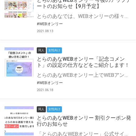
とらのあなWEBオンリー 今後のアップデ
ートのお知らせ【9月予定】
とらのあなでは、WEBオンリーの様々な支援を実施しています。 今回は2021年9月に実装を予定しているアップデート情報についてご紹介いたします。 とらのあなWEBオンリーサイトはこちら
#WEBオンリー
2021.08.13
同人
女性向け
とらのあなWEBオンリー「記念コメン
ト」の設定の仕方などをご紹介します！
とらのあなWEBオンリー上でWEBアンソロジーが作成できる「記念コメント」について、その使い方や作成手順を解説します！ 支援タイプを「サークル参加型」「サークル参加型・マルシェ(イベント会場)機能付き」でお申し込みいただいている主催者様はぜひご活用ください♪ とらのあなWEBオンリーサイトはこちら
#WEBオンリー
2021.06.18
同人
女性向け
とらのあなWEBオンリー 割引クーポン発
行のお知らせ
「とらのあなWEBオンリー」公式サイトでとらのあな通販の「割引クーポン」を配布中！ イベントごとに開催当日限定で使える割引クーポンのシリアルコードを発行します。 とらのあなWEBオンリーのページをチェックして、イベント当日にお得にお買い物を楽しみましょう♪ ※本キャンペーンは予告なく終了する場合がございます。 とらのあなWEBオンリーサイトはこちら