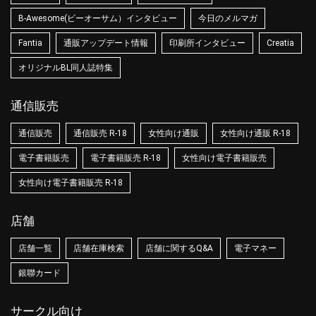
B-Awesome(ビーオーサム）インタビュー
今日のメルマガ
Fantia
通販アップデート情報
印刷所インタビュー
Creatia
オリジナルBL同人誌特集
通信販売
通信販売
通信販売 R-18
女性向け通販
女性向け通販 R-18
電子書籍販売
電子書籍販売 R-18
女性向け電子書籍販売
女性向け電子書籍販売 R-18
店舗
店舗一覧
店舗在庫検索
店舗に関するQ&A
電子マネー
銀聯カード
サークル向け