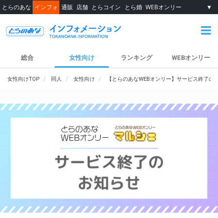
とらのあな
インフォ
通販
店舗
とらコイン
とら婚
WEBオンリー
▼
総合
女性向け
ランキング
WEBオンリー
女性向けTOP
同人
女性向け
【とらのあなWEBオンリー】サービス終了の