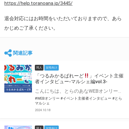
https://help.toranoana.jp/3445/
退会対応にはお時間をいただいておりますので、あら
かじめご了承ください。
関連記事
同人
女性向け
「つるみかるぱれーど
」イベント主催
者インタビュー-マルシェ編vol.3-
こんにちは、とらのあなWEBオンリー運営スタッフです。 新たにお届けする、イベント主催者インタビュー-マルシェ編-は、 とらのあなWEBオンリー「マルシェ」をご利用した主催様に 「マルシェ」を使って開催した感想や心がけをお聞きする企画です。 今回は、WEBオンリー初開催「つるみかるぱれーど
#WEBオンリー
#イベント主催者インタビュー
#とら
マルシェ
2024.10.18
同人
女性向け