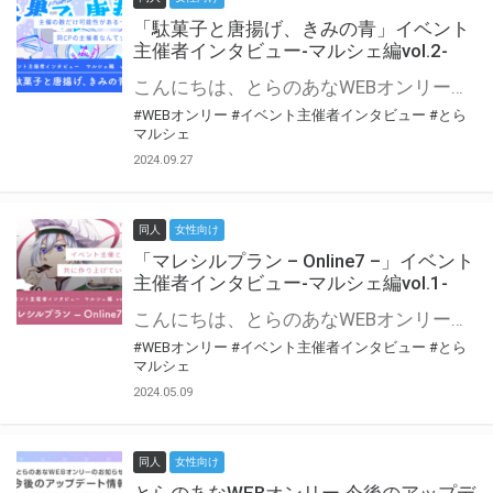
「駄菓子と唐揚げ、きみの青」イベント
主催者インタビュー-マルシェ編vol.2-
こんにちは、とらのあなWEBオンリー運営スタッフです。 新たにお届けする、イベント主催者インタビュー-マルシェ編-は、 とらのあなWEBオンリー「マルシェ」をご利用の主催様に 「マルシェ」を使ってイベントを開催した感想や心がけをお聞きする企画です。 今回は、WEBオンリー初開催「駄菓子と唐揚げ、きみの青」より、 主催のぎこ六屋様にお話を伺いました。 協力：ぎこ六屋様／イベント公式Twitter（@krkgwks） とらのあなWEBオンリー「マルシェ」とは？ WEBオンリーでリアルタイムでコミュニケーションがとれるオンライン会場です。
#WEBオンリー
#イベント主催者インタビュー
#とら
マルシェ
2024.09.27
同人
女性向け
「マレシルプラン – Online7 –」イベント
主催者インタビュー-マルシェ編vol.1-
こんにちは、とらのあなWEBオンリー運営スタッフです。 新たにお届けする、イベント主催者インタビュー-マルシェ編-は、 とらのあなWEBオンリー「マルシェ」をご利用した主催様に 「マルシェ」を使って開催した感想や心がけをお聞きする企画です。 今回は、WEBオンリー開催7回目迎えた「マレシルプラン – Online7 –」より、 主催の玉川うた様にお話を伺いました。 ▼マレシルプランのインタビュー前回記事 「イベント主催者インタビュー vol.6」はこちら 協力：玉川うた様（マレシルプラン実行委員会 代表）／イベント公式Twitter（@mallesil_plan） とらのあなWEBオンリー「マルシェ」とは？ WEBオンリーでリアルタイムでコミュニケーションがとれるオンライン会場です。
#WEBオンリー
#イベント主催者インタビュー
#とら
マルシェ
2024.05.09
同人
女性向け