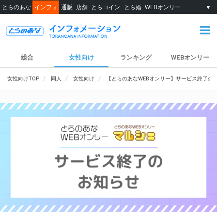
とらのあな
インフォ
通販
店舗
とらコイン
とら婚
WEBオンリー
▼
総合
女性向け
ランキング
WEBオンリー
女性向けTOP
同人
女性向け
【とらのあなWEBオンリー】サービス終了の