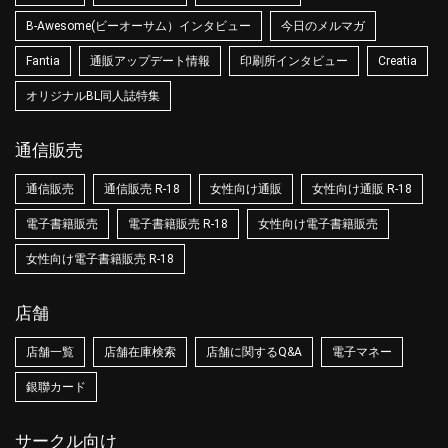
B-Awesome(ビーオーサム）インタビュー
今日のメルマガ
Fantia
通販アップデート情報
印刷所インタビュー
Creatia
オリジナルBL同人誌特集
通信販売
通信販売
通信販売 R-18
女性向け通販
女性向け通販 R-18
電子書籍販売
電子書籍販売 R-18
女性向け電子書籍販売
女性向け電子書籍販売 R-18
店舗
店舗一覧
店舗在庫検索
店舗に関するQ&A
電子マネー
銀聯カード
サークル向け