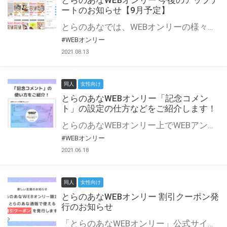
とらのあなWEBオンリー 今後のアップデ
ートのお知らせ【9月予定】
とらのあなでは、WEBオンリーの様々な支援を実施しています。 今回は2021年9月に実装を予定しているアップデート情報についてご紹介いたします。 とらのあなWEBオンリーサイトはこちら
#WEBオンリー
2021.08.13
同人
女性向け
とらのあなWEBオンリー「記念コメン
ト」の設定の仕方などをご紹介します！
とらのあなWEBオンリー上でWEBアンソロジーが作成できる「記念コメント」について、その使い方や作成手順を解説します！ 支援タイプを「サークル参加型」「サークル参加型・マルシェ(イベント会場)機能付き」でお申し込みいただいている主催者様はぜひご活用ください♪ とらのあなWEBオンリーサイトはこちら
#WEBオンリー
2021.06.18
同人
女性向け
とらのあなWEBオンリー 割引クーポン発
行のお知らせ
「とらのあなWEBオンリー」公式サイトでとらのあな通販の「割引クーポン」を配布中！ イベントごとに開催当日限定で使える割引クーポンのシリアルコードを発行します。 とらのあなWEBオンリーのページをチェックして、イベント当日にお得にお買い物を楽しみましょう♪ ※本キャンペーンは予告なく終了する場合がございます。 とらのあなWEBオンリーサイトはこちら