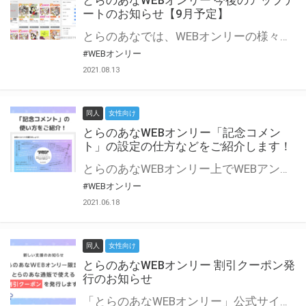
とらのあなWEBオンリー 今後のアップデ
ートのお知らせ【9月予定】
とらのあなでは、WEBオンリーの様々な支援を実施しています。 今回は2021年9月に実装を予定しているアップデート情報についてご紹介いたします。 とらのあなWEBオンリーサイトはこちら
#WEBオンリー
2021.08.13
同人
女性向け
とらのあなWEBオンリー「記念コメン
ト」の設定の仕方などをご紹介します！
とらのあなWEBオンリー上でWEBアンソロジーが作成できる「記念コメント」について、その使い方や作成手順を解説します！ 支援タイプを「サークル参加型」「サークル参加型・マルシェ(イベント会場)機能付き」でお申し込みいただいている主催者様はぜひご活用ください♪ とらのあなWEBオンリーサイトはこちら
#WEBオンリー
2021.06.18
同人
女性向け
とらのあなWEBオンリー 割引クーポン発
行のお知らせ
「とらのあなWEBオンリー」公式サイトでとらのあな通販の「割引クーポン」を配布中！ イベントごとに開催当日限定で使える割引クーポンのシリアルコードを発行します。 とらのあなWEBオンリーのページをチェックして、イベント当日にお得にお買い物を楽しみましょう♪ ※本キャンペーンは予告なく終了する場合がございます。 とらのあなWEBオンリーサイトはこちら