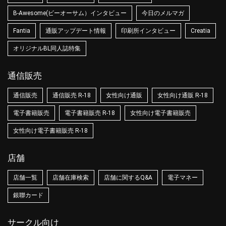
B-Awesome(ビーオーサム）インタビュー
今日のメルマガ
Fantia
通販アップデート情報
印刷所インタビュー
Creatia
オリジナルBL同人誌特集
通信販売
通信販売
通信販売 R-18
女性向け通販
女性向け通販 R-18
電子書籍販売
電子書籍販売 R-18
女性向け電子書籍販売
女性向け電子書籍販売 R-18
店舗
店舗一覧
店舗在庫検索
店舗に関するQ&A
電子マネー
銀聯カード
サークル向け