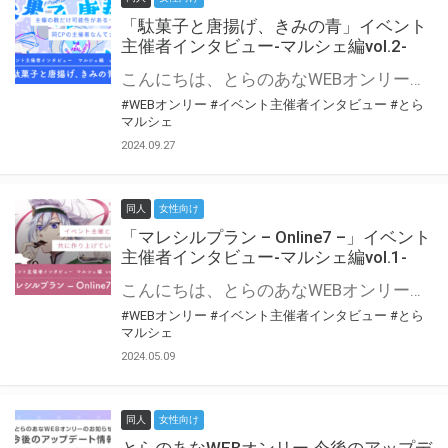
「駄菓子と唐揚げ、きみの青」イベント
主催者インタビュー-マルシェ編vol.2-
こんにちは、とらのあなWEBオンリー運営スタッフです。 新たにお届けする、イベント主催者インタビュー-マルシェ編-は、 とらのあなWEBオンリー「マルシェ」をご利用の主催様に 「マルシェ」を使ってイベントを開催した感想や心がけをお聞きする企画です。 今回は、WEBオンリー初開催「駄菓子と唐揚げ、きみの青」より、 主催のぎこ六屋様にお話を伺いました。 協力：ぎこ六屋様／イベント公式Twitter（@krkgwks） とらのあなWEBオンリー「マルシェ」とは？ WEBオンリーでリアルタイムでコミュニケーションがとれるオンライン会場です。
#WEBオンリー
#イベント主催者インタビュー
#とら
マルシェ
2024.09.27
同人
女性向け
「マレシルプラン – Online7 –」イベント
主催者インタビュー-マルシェ編vol.1-
こんにちは、とらのあなWEBオンリー運営スタッフです。 新たにお届けする、イベント主催者インタビュー-マルシェ編-は、 とらのあなWEBオンリー「マルシェ」をご利用した主催様に 「マルシェ」を使って開催した感想や心がけをお聞きする企画です。 今回は、WEBオンリー開催7回目迎えた「マレシルプラン – Online7 –」より、 主催の玉川うた様にお話を伺いました。 ▼マレシルプランのインタビュー前回記事 「イベント主催者インタビュー vol.6」はこちら 協力：玉川うた様（マレシルプラン実行委員会 代表）／イベント公式Twitter（@mallesil_plan） とらのあなWEBオンリー「マルシェ」とは？ WEBオンリーでリアルタイムでコミュニケーションがとれるオンライン会場です。
#WEBオンリー
#イベント主催者インタビュー
#とら
マルシェ
2024.05.09
同人
女性向け