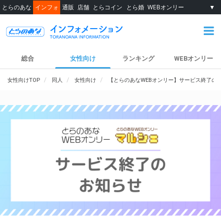
とらのあな
インフォ
通販
店舗
とらコイン
とら婚
WEBオンリー
▼
総合
女性向け
ランキング
WEBオンリー
女性向けTOP
同人
女性向け
【とらのあなWEBオンリー】サービス終了の