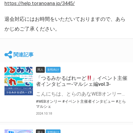
https://help.toranoana.jp/3445/
退会対応にはお時間をいただいておりますので、あら
かじめご了承ください。
関連記事
同人
女性向け
「つるみかるぱれーど
」イベント主催
者インタビュー-マルシェ編vol.3-
こんにちは、とらのあなWEBオンリー運営スタッフです。 新たにお届けする、イベント主催者インタビュー-マルシェ編-は、 とらのあなWEBオンリー「マルシェ」をご利用した主催様に 「マルシェ」を使って開催した感想や心がけをお聞きする企画です。 今回は、WEBオンリー初開催「つるみかるぱれーど
#WEBオンリー
#イベント主催者インタビュー
#とら
マルシェ
2024.10.18
同人
女性向け