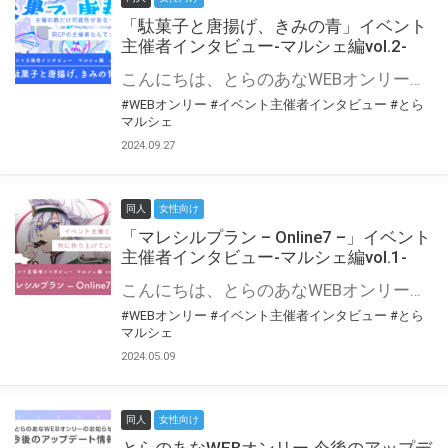
「駄菓子と唐揚げ、きみの青」イベント
主催者インタビュー-マルシェ編vol.2-
こんにちは、とらのあなWEBオンリー運営スタッフです。 新たにお届けする、イベント主催者インタビュー-マルシェ編-は、 とらのあなWEBオンリー「マルシェ」をご利用の主催様に 「マルシェ」を使ってイベントを開催した感想や心がけをお聞きする企画です。 今回は、WEBオンリー初開催「駄菓子と唐揚げ、きみの青」より、 主催のぎこ六屋様にお話を伺いました。 協力：ぎこ六屋様／イベント公式Twitter（@krkgwks） とらのあなWEBオンリー「マルシェ」とは？ WEBオンリーでリアルタイムでコミュニケーションがとれるオンライン会場です。
#WEBオンリー
#イベント主催者インタビュー
#とら
マルシェ
2024.09.27
同人
女性向け
「マレシルプラン – Online7 –」イベント
主催者インタビュー-マルシェ編vol.1-
こんにちは、とらのあなWEBオンリー運営スタッフです。 新たにお届けする、イベント主催者インタビュー-マルシェ編-は、 とらのあなWEBオンリー「マルシェ」をご利用した主催様に 「マルシェ」を使って開催した感想や心がけをお聞きする企画です。 今回は、WEBオンリー開催7回目迎えた「マレシルプラン – Online7 –」より、 主催の玉川うた様にお話を伺いました。 ▼マレシルプランのインタビュー前回記事 「イベント主催者インタビュー vol.6」はこちら 協力：玉川うた様（マレシルプラン実行委員会 代表）／イベント公式Twitter（@mallesil_plan） とらのあなWEBオンリー「マルシェ」とは？ WEBオンリーでリアルタイムでコミュニケーションがとれるオンライン会場です。
#WEBオンリー
#イベント主催者インタビュー
#とら
マルシェ
2024.05.09
同人
女性向け