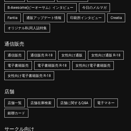
B-Awesome(ビーオーサム）インタビュー
今日のメルマガ
Fantia
通販アップデート情報
印刷所インタビュー
Creatia
オリジナルBL同人誌特集
通信販売
通信販売
通信販売 R-18
女性向け通販
女性向け通販 R-18
電子書籍販売
電子書籍販売 R-18
女性向け電子書籍販売
女性向け電子書籍販売 R-18
店舗
店舗一覧
店舗在庫検索
店舗に関するQ&A
電子マネー
銀聯カード
サークル向け