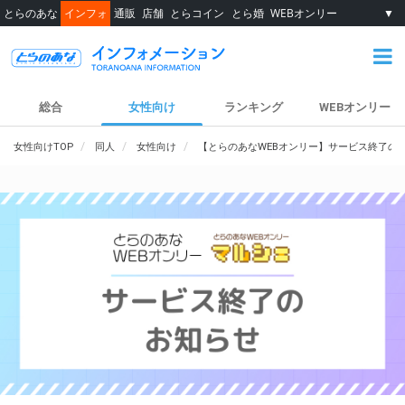
とらのあな
インフォ
通販
店舗
とらコイン
とら婚
WEBオンリー
▼
総合
女性向け
ランキング
WEBオンリー
女性向けTOP
同人
女性向け
【とらのあなWEBオンリー】サービス終了の