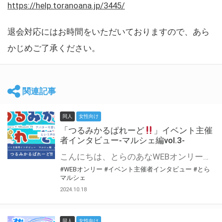
https://help.toranoana.jp/3445/
退会対応にはお時間をいただいておりますので、あら
かじめご了承ください。
関連記事
同人
女性向け
「つるみかるぱれーど
」イベント主催
者インタビュー-マルシェ編vol.3-
こんにちは、とらのあなWEBオンリー運営スタッフです。 新たにお届けする、イベント主催者インタビュー-マルシェ編-は、 とらのあなWEBオンリー「マルシェ」をご利用した主催様に 「マルシェ」を使って開催した感想や心がけをお聞きする企画です。 今回は、WEBオンリー初開催「つるみかるぱれーど
#WEBオンリー
#イベント主催者インタビュー
#とら
マルシェ
2024.10.18
同人
女性向け