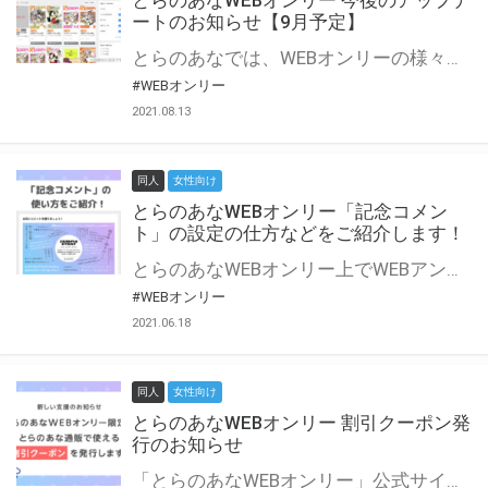
とらのあなWEBオンリー 今後のアップデ
ートのお知らせ【9月予定】
とらのあなでは、WEBオンリーの様々な支援を実施しています。 今回は2021年9月に実装を予定しているアップデート情報についてご紹介いたします。 とらのあなWEBオンリーサイトはこちら
#WEBオンリー
2021.08.13
同人
女性向け
とらのあなWEBオンリー「記念コメン
ト」の設定の仕方などをご紹介します！
とらのあなWEBオンリー上でWEBアンソロジーが作成できる「記念コメント」について、その使い方や作成手順を解説します！ 支援タイプを「サークル参加型」「サークル参加型・マルシェ(イベント会場)機能付き」でお申し込みいただいている主催者様はぜひご活用ください♪ とらのあなWEBオンリーサイトはこちら
#WEBオンリー
2021.06.18
同人
女性向け
とらのあなWEBオンリー 割引クーポン発
行のお知らせ
「とらのあなWEBオンリー」公式サイトでとらのあな通販の「割引クーポン」を配布中！ イベントごとに開催当日限定で使える割引クーポンのシリアルコードを発行します。 とらのあなWEBオンリーのページをチェックして、イベント当日にお得にお買い物を楽しみましょう♪ ※本キャンペーンは予告なく終了する場合がございます。 とらのあなWEBオンリーサイトはこちら