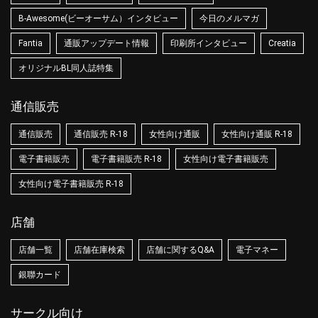
B-Awesome(ビーオーサム）インタビュー
今日のメルマガ
Fantia
通販アップデート情報
印刷所インタビュー
Creatia
オリジナルBL同人誌特集
通信販売
通信販売
通信販売 R-18
女性向け通販
女性向け通販 R-18
電子書籍販売
電子書籍販売 R-18
女性向け電子書籍販売
女性向け電子書籍販売 R-18
店舗
店舗一覧
店舗在庫検索
店舗に関するQ&A
電子マネー
銀聯カード
サークル向け