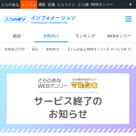
とらのあな
インフォ
通販
店舗
とらコイン
とら婚
WEBオンリー
▼
総合
女性向け
ランキング
WEBオンリー
女性向けTOP
同人
女性向け
【とらのあなWEBオンリー】サービス終了の