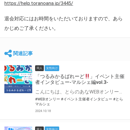
https://help.toranoana.jp/3445/
退会対応にはお時間をいただいておりますので、あら
かじめご了承ください。
関連記事
同人
女性向け
「つるみかるぱれーど
」イベント主催
者インタビュー-マルシェ編vol.3-
こんにちは、とらのあなWEBオンリー運営スタッフです。 新たにお届けする、イベント主催者インタビュー-マルシェ編-は、 とらのあなWEBオンリー「マルシェ」をご利用した主催様に 「マルシェ」を使って開催した感想や心がけをお聞きする企画です。 今回は、WEBオンリー初開催「つるみかるぱれーど
#WEBオンリー
#イベント主催者インタビュー
#とら
マルシェ
2024.10.18
同人
女性向け