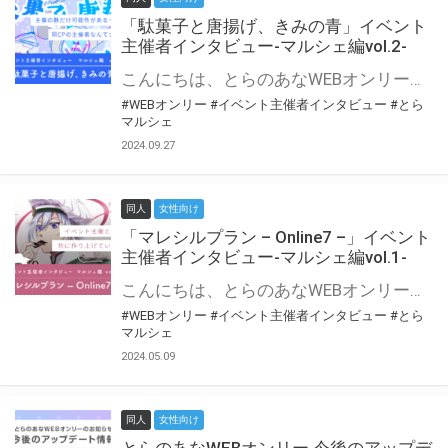
「駄菓子と唐揚げ、きみの青」イベント
主催者インタビュー-マルシェ編vol.2-
こんにちは、とらのあなWEBオンリー運営スタッフです。 新たにお届けする、イベント主催者インタビュー-マルシェ編-は、 とらのあなWEBオンリー「マルシェ」をご利用の主催様に 「マルシェ」を使ってイベントを開催した感想や心がけをお聞きする企画です。 今回は、WEBオンリー初開催「駄菓子と唐揚げ、きみの青」より、 主催のぎこ六屋様にお話を伺いました。 協力：ぎこ六屋様／イベント公式Twitter（@krkgwks） とらのあなWEBオンリー「マルシェ」とは？ WEBオンリーでリアルタイムでコミュニケーションがとれるオンライン会場です。
#WEBオンリー
#イベント主催者インタビュー
#とら
マルシェ
2024.09.27
同人
女性向け
「マレシルプラン – Online7 –」イベント
主催者インタビュー-マルシェ編vol.1-
こんにちは、とらのあなWEBオンリー運営スタッフです。 新たにお届けする、イベント主催者インタビュー-マルシェ編-は、 とらのあなWEBオンリー「マルシェ」をご利用した主催様に 「マルシェ」を使って開催した感想や心がけをお聞きする企画です。 今回は、WEBオンリー開催7回目迎えた「マレシルプラン – Online7 –」より、 主催の玉川うた様にお話を伺いました。 ▼マレシルプランのインタビュー前回記事 「イベント主催者インタビュー vol.6」はこちら 協力：玉川うた様（マレシルプラン実行委員会 代表）／イベント公式Twitter（@mallesil_plan） とらのあなWEBオンリー「マルシェ」とは？ WEBオンリーでリアルタイムでコミュニケーションがとれるオンライン会場です。
#WEBオンリー
#イベント主催者インタビュー
#とら
マルシェ
2024.05.09
同人
女性向け