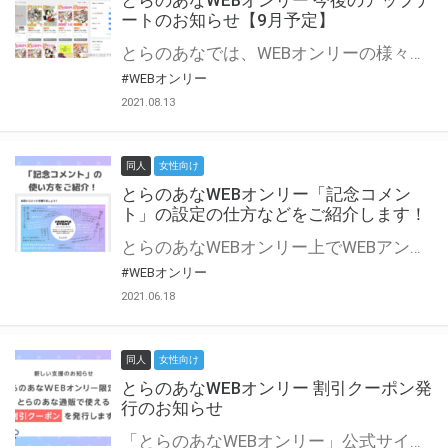
とらのあなWEBオンリー 今後のアップデ
ートのお知らせ【9月予定】
とらのあなでは、WEBオンリーの様々な支援を実施しています。 今回は2021年9月に実装を予定しているアップデート情報についてご紹介いたします。 とらのあなWEBオンリーサイトはこちら
#WEBオンリー
2021.08.13
同人
女性向け
とらのあなWEBオンリー「記念コメン
ト」の設定の仕方などをご紹介します！
とらのあなWEBオンリー上でWEBアンソロジーが作成できる「記念コメント」について、その使い方や作成手順を解説します！ 支援タイプを「サークル参加型」「サークル参加型・マルシェ(イベント会場)機能付き」でお申し込みいただいている主催者様はぜひご活用ください♪ とらのあなWEBオンリーサイトはこちら
#WEBオンリー
2021.06.18
同人
女性向け
とらのあなWEBオンリー 割引クーポン発
行のお知らせ
「とらのあなWEBオンリー」公式サイトでとらのあな通販の「割引クーポン」を配布中！ イベントごとに開催当日限定で使える割引クーポンのシリアルコードを発行します。 とらのあなWEBオンリーのページをチェックして、イベント当日にお得にお買い物を楽しみましょう♪ ※本キャンペーンは予告なく終了する場合がございます。 とらのあなWEBオンリーサイトはこちら