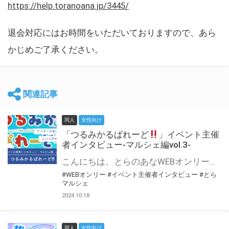
https://help.toranoana.jp/3445/
退会対応にはお時間をいただいておりますので、あら
かじめご了承ください。
関連記事
同人
女性向け
「つるみかるぱれーど
」イベント主催
者インタビュー-マルシェ編vol.3-
こんにちは、とらのあなWEBオンリー運営スタッフです。 新たにお届けする、イベント主催者インタビュー-マルシェ編-は、 とらのあなWEBオンリー「マルシェ」をご利用した主催様に 「マルシェ」を使って開催した感想や心がけをお聞きする企画です。 今回は、WEBオンリー初開催「つるみかるぱれーど
#WEBオンリー
#イベント主催者インタビュー
#とら
マルシェ
2024.10.18
同人
女性向け