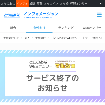
とらのあな
インフォ
通販
店舗
とらコイン
とら婚
WEBオンリー
▼
総合
女性向け
ランキング
WEBオンリー
女性向けTOP
同人
女性向け
【とらのあなWEBオンリー】サービス終了の