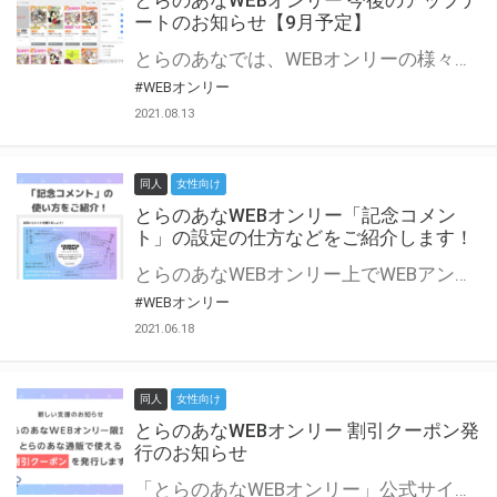
とらのあなWEBオンリー 今後のアップデ
ートのお知らせ【9月予定】
とらのあなでは、WEBオンリーの様々な支援を実施しています。 今回は2021年9月に実装を予定しているアップデート情報についてご紹介いたします。 とらのあなWEBオンリーサイトはこちら
#WEBオンリー
2021.08.13
同人
女性向け
とらのあなWEBオンリー「記念コメン
ト」の設定の仕方などをご紹介します！
とらのあなWEBオンリー上でWEBアンソロジーが作成できる「記念コメント」について、その使い方や作成手順を解説します！ 支援タイプを「サークル参加型」「サークル参加型・マルシェ(イベント会場)機能付き」でお申し込みいただいている主催者様はぜひご活用ください♪ とらのあなWEBオンリーサイトはこちら
#WEBオンリー
2021.06.18
同人
女性向け
とらのあなWEBオンリー 割引クーポン発
行のお知らせ
「とらのあなWEBオンリー」公式サイトでとらのあな通販の「割引クーポン」を配布中！ イベントごとに開催当日限定で使える割引クーポンのシリアルコードを発行します。 とらのあなWEBオンリーのページをチェックして、イベント当日にお得にお買い物を楽しみましょう♪ ※本キャンペーンは予告なく終了する場合がございます。 とらのあなWEBオンリーサイトはこちら