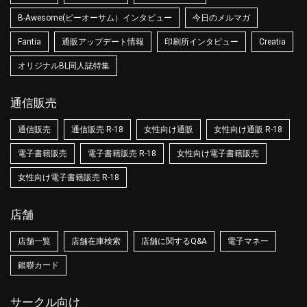
B-Awesome(ビーオーサム）インタビュー
今日のメルマガ
Fantia
通販アップデート情報
印刷所インタビュー
Creatia
オリジナルBL同人誌特集
通信販売
通信販売
通信販売 R-18
女性向け通販
女性向け通販 R-18
電子書籍販売
電子書籍販売 R-18
女性向け電子書籍販売
女性向け電子書籍販売 R-18
店舗
店舗一覧
店舗在庫検索
店舗に関するQ&A
電子マネー
銀聯カード
サークル向け