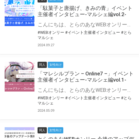
「駄菓子と唐揚げ、きみの青」イベント
主催者インタビュー-マルシェ編vol.2-
こんにちは、とらのあなWEBオンリー運営スタッフです。 新たにお届けする、イベント主催者インタビュー-マルシェ編-は、 とらのあなWEBオンリー「マルシェ」をご利用の主催様に 「マルシェ」を使ってイベントを開催した感想や心がけをお聞きする企画です。 今回は、WEBオンリー初開催「駄菓子と唐揚げ、きみの青」より、 主催のぎこ六屋様にお話を伺いました。 協力：ぎこ六屋様／イベント公式Twitter（@krkgwks） とらのあなWEBオンリー「マルシェ」とは？ WEBオンリーでリアルタイムでコミュニケーションがとれるオンライン会場です。
#WEBオンリー
#イベント主催者インタビュー
#とら
マルシェ
2024.09.27
同人
女性向け
「マレシルプラン – Online7 –」イベント
主催者インタビュー-マルシェ編vol.1-
こんにちは、とらのあなWEBオンリー運営スタッフです。 新たにお届けする、イベント主催者インタビュー-マルシェ編-は、 とらのあなWEBオンリー「マルシェ」をご利用した主催様に 「マルシェ」を使って開催した感想や心がけをお聞きする企画です。 今回は、WEBオンリー開催7回目迎えた「マレシルプラン – Online7 –」より、 主催の玉川うた様にお話を伺いました。 ▼マレシルプランのインタビュー前回記事 「イベント主催者インタビュー vol.6」はこちら 協力：玉川うた様（マレシルプラン実行委員会 代表）／イベント公式Twitter（@mallesil_plan） とらのあなWEBオンリー「マルシェ」とは？ WEBオンリーでリアルタイムでコミュニケーションがとれるオンライン会場です。
#WEBオンリー
#イベント主催者インタビュー
#とら
マルシェ
2024.05.09
同人
女性向け