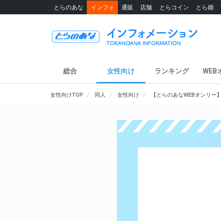
とらのあな
インフォ
通販
店舗
とらコイン
とら婚
総合
女性向け
ランキング
WEB
女性向けTOP
同人
女性向け
【とらのあなWEBオンリー