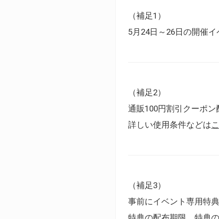
（補足1）
5月24日～26日の開
（補足2）
通販100円割引クーポン
詳しい使用条件などは
（補足3）
事前にイベント専用特
特典の配布期限、特典