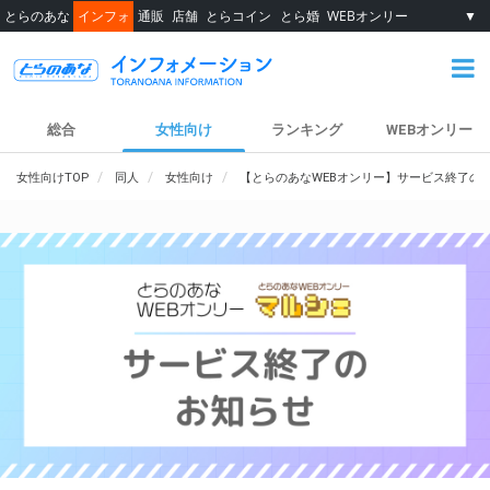
とらのあな
インフォ
通販
店舗
とらコイン
とら婚
WEBオンリー
▼
総合
女性向け
ランキング
WEBオンリー
女性向けTOP
同人
女性向け
【とらのあなWEBオンリー】サービス終了の