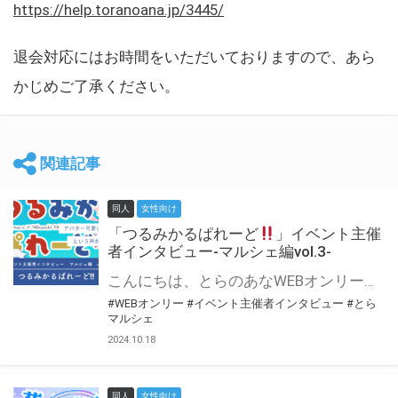
https://help.toranoana.jp/3445/
退会対応にはお時間をいただいておりますので、あら
かじめご了承ください。
関連記事
同人
女性向け
「つるみかるぱれーど
」イベント主催
者インタビュー-マルシェ編vol.3-
こんにちは、とらのあなWEBオンリー運営スタッフです。 新たにお届けする、イベント主催者インタビュー-マルシェ編-は、 とらのあなWEBオンリー「マルシェ」をご利用した主催様に 「マルシェ」を使って開催した感想や心がけをお聞きする企画です。 今回は、WEBオンリー初開催「つるみかるぱれーど
#WEBオンリー
#イベント主催者インタビュー
#とら
マルシェ
2024.10.18
同人
女性向け