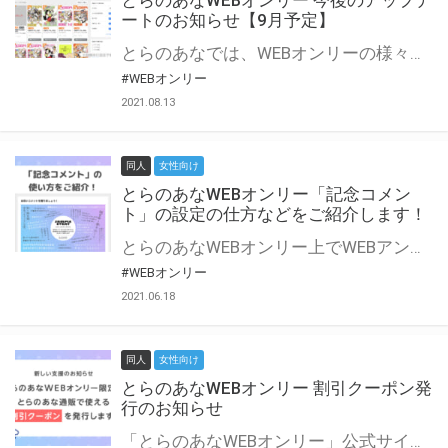
とらのあなWEBオンリー 今後のアップデ
ートのお知らせ【9月予定】
とらのあなでは、WEBオンリーの様々な支援を実施しています。 今回は2021年9月に実装を予定しているアップデート情報についてご紹介いたします。 とらのあなWEBオンリーサイトはこちら
#WEBオンリー
2021.08.13
同人
女性向け
とらのあなWEBオンリー「記念コメン
ト」の設定の仕方などをご紹介します！
とらのあなWEBオンリー上でWEBアンソロジーが作成できる「記念コメント」について、その使い方や作成手順を解説します！ 支援タイプを「サークル参加型」「サークル参加型・マルシェ(イベント会場)機能付き」でお申し込みいただいている主催者様はぜひご活用ください♪ とらのあなWEBオンリーサイトはこちら
#WEBオンリー
2021.06.18
同人
女性向け
とらのあなWEBオンリー 割引クーポン発
行のお知らせ
「とらのあなWEBオンリー」公式サイトでとらのあな通販の「割引クーポン」を配布中！ イベントごとに開催当日限定で使える割引クーポンのシリアルコードを発行します。 とらのあなWEBオンリーのページをチェックして、イベント当日にお得にお買い物を楽しみましょう♪ ※本キャンペーンは予告なく終了する場合がございます。 とらのあなWEBオンリーサイトはこちら