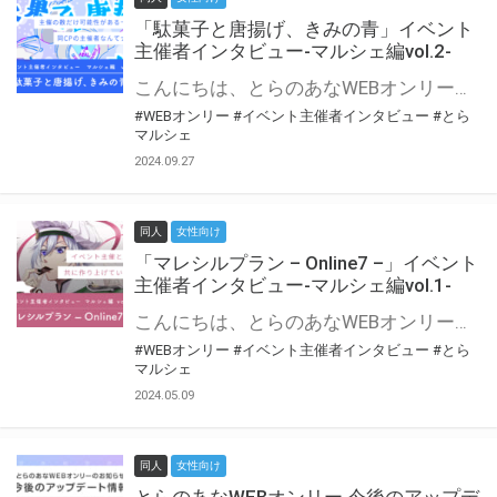
「駄菓子と唐揚げ、きみの青」イベント
主催者インタビュー-マルシェ編vol.2-
こんにちは、とらのあなWEBオンリー運営スタッフです。 新たにお届けする、イベント主催者インタビュー-マルシェ編-は、 とらのあなWEBオンリー「マルシェ」をご利用の主催様に 「マルシェ」を使ってイベントを開催した感想や心がけをお聞きする企画です。 今回は、WEBオンリー初開催「駄菓子と唐揚げ、きみの青」より、 主催のぎこ六屋様にお話を伺いました。 協力：ぎこ六屋様／イベント公式Twitter（@krkgwks） とらのあなWEBオンリー「マルシェ」とは？ WEBオンリーでリアルタイムでコミュニケーションがとれるオンライン会場です。
#WEBオンリー
#イベント主催者インタビュー
#とら
マルシェ
2024.09.27
同人
女性向け
「マレシルプラン – Online7 –」イベント
主催者インタビュー-マルシェ編vol.1-
こんにちは、とらのあなWEBオンリー運営スタッフです。 新たにお届けする、イベント主催者インタビュー-マルシェ編-は、 とらのあなWEBオンリー「マルシェ」をご利用した主催様に 「マルシェ」を使って開催した感想や心がけをお聞きする企画です。 今回は、WEBオンリー開催7回目迎えた「マレシルプラン – Online7 –」より、 主催の玉川うた様にお話を伺いました。 ▼マレシルプランのインタビュー前回記事 「イベント主催者インタビュー vol.6」はこちら 協力：玉川うた様（マレシルプラン実行委員会 代表）／イベント公式Twitter（@mallesil_plan） とらのあなWEBオンリー「マルシェ」とは？ WEBオンリーでリアルタイムでコミュニケーションがとれるオンライン会場です。
#WEBオンリー
#イベント主催者インタビュー
#とら
マルシェ
2024.05.09
同人
女性向け