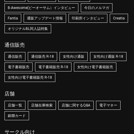
B-Awesome(ビーオーサム）インタビュー
今日のメルマガ
Fantia
通販アップデート情報
印刷所インタビュー
Creatia
オリジナルBL同人誌特集
通信販売
通信販売
通信販売 R-18
女性向け通販
女性向け通販 R-18
電子書籍販売
電子書籍販売 R-18
女性向け電子書籍販売
女性向け電子書籍販売 R-18
店舗
店舗一覧
店舗在庫検索
店舗に関するQ&A
電子マネー
銀聯カード
サークル向け