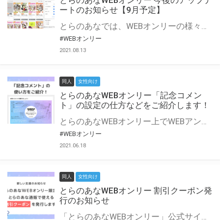
とらのあなWEBオンリー 今後のアップデ
ートのお知らせ【9月予定】
とらのあなでは、WEBオンリーの様々な支援を実施しています。 今回は2021年9月に実装を予定しているアップデート情報についてご紹介いたします。 とらのあなWEBオンリーサイトはこちら
#WEBオンリー
2021.08.13
同人
女性向け
とらのあなWEBオンリー「記念コメン
ト」の設定の仕方などをご紹介します！
とらのあなWEBオンリー上でWEBアンソロジーが作成できる「記念コメント」について、その使い方や作成手順を解説します！ 支援タイプを「サークル参加型」「サークル参加型・マルシェ(イベント会場)機能付き」でお申し込みいただいている主催者様はぜひご活用ください♪ とらのあなWEBオンリーサイトはこちら
#WEBオンリー
2021.06.18
同人
女性向け
とらのあなWEBオンリー 割引クーポン発
行のお知らせ
「とらのあなWEBオンリー」公式サイトでとらのあな通販の「割引クーポン」を配布中！ イベントごとに開催当日限定で使える割引クーポンのシリアルコードを発行します。 とらのあなWEBオンリーのページをチェックして、イベント当日にお得にお買い物を楽しみましょう♪ ※本キャンペーンは予告なく終了する場合がございます。 とらのあなWEBオンリーサイトはこちら