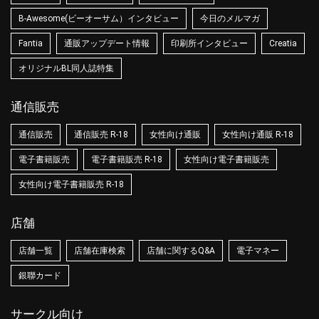
B-Awesome(ビーオーサム）インタビュー
今日のメルマガ
Fantia
通販アップデート情報
印刷所インタビュー
Creatia
オリジナルBL同人誌特集
通信販売
通信販売
通信販売 R-18
女性向け通販
女性向け通販 R-18
電子書籍販売
電子書籍販売 R-18
女性向け電子書籍販売
女性向け電子書籍販売 R-18
店舗
店舗一覧
店舗在庫検索
店舗に関するQ&A
電子マネー
銀聯カード
サークル向け