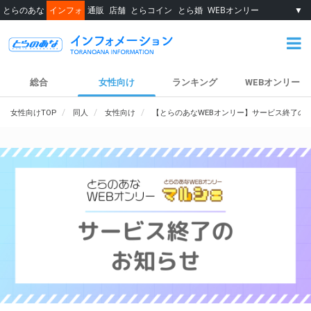
とらのあな
インフォ
通販
店舗
とらコイン
とら婚
WEBオンリー
▼
総合
女性向け
ランキング
WEBオンリー
女性向けTOP
同人
女性向け
【とらのあなWEBオンリー】サービス終了の