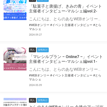
「駄菓子と唐揚げ、きみの青」イベント
主催者インタビュー-マルシェ編vol.2-
こんにちは、とらのあなWEBオンリー運営スタッフです。 新たにお届けする、イベント主催者インタビュー-マルシェ編-は、 とらのあなWEBオンリー「マルシェ」をご利用の主催様に 「マルシェ」を使ってイベントを開催した感想や心がけをお聞きする企画です。 今回は、WEBオンリー初開催「駄菓子と唐揚げ、きみの青」より、 主催のぎこ六屋様にお話を伺いました。 協力：ぎこ六屋様／イベント公式Twitter（@krkgwks） とらのあなWEBオンリー「マルシェ」とは？ WEBオンリーでリアルタイムでコミュニケーションがとれるオンライン会場です。
#WEBオンリー
#イベント主催者インタビュー
#とら
マルシェ
2024.09.27
同人
女性向け
「マレシルプラン – Online7 –」イベント
主催者インタビュー-マルシェ編vol.1-
こんにちは、とらのあなWEBオンリー運営スタッフです。 新たにお届けする、イベント主催者インタビュー-マルシェ編-は、 とらのあなWEBオンリー「マルシェ」をご利用した主催様に 「マルシェ」を使って開催した感想や心がけをお聞きする企画です。 今回は、WEBオンリー開催7回目迎えた「マレシルプラン – Online7 –」より、 主催の玉川うた様にお話を伺いました。 ▼マレシルプランのインタビュー前回記事 「イベント主催者インタビュー vol.6」はこちら 協力：玉川うた様（マレシルプラン実行委員会 代表）／イベント公式Twitter（@mallesil_plan） とらのあなWEBオンリー「マルシェ」とは？ WEBオンリーでリアルタイムでコミュニケーションがとれるオンライン会場です。
#WEBオンリー
#イベント主催者インタビュー
#とら
マルシェ
2024.05.09
同人
女性向け