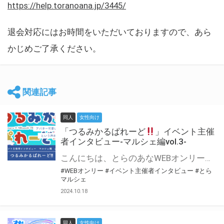
https://help.toranoana.jp/3445/
退会対応にはお時間をいただいておりますので、あら
かじめご了承ください。
関連記事
同人
女性向け
「つるみかるぱれーど
」イベント主催
者インタビュー-マルシェ編vol.3-
こんにちは、とらのあなWEBオンリー運営スタッフです。 新たにお届けする、イベント主催者インタビュー-マルシェ編-は、 とらのあなWEBオンリー「マルシェ」をご利用した主催様に 「マルシェ」を使って開催した感想や心がけをお聞きする企画です。 今回は、WEBオンリー初開催「つるみかるぱれーど
#WEBオンリー
#イベント主催者インタビュー
#とら
マルシェ
2024.10.18
同人
女性向け